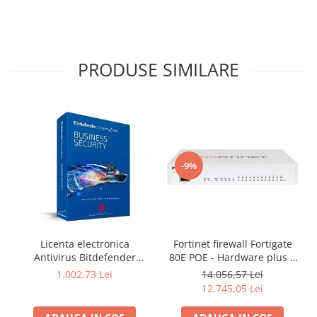
PRODUSE SIMILARE
-9%
Fortinet firewall Fortigate
Licenta electronica
80E POE - Hardware plus 1
Antivirus Bitdefender
Year Hardware plus 24x7
GravityZone Business
14.056,57 Lei
1.002,73 Lei
FortiCare and FortiGuard
Security, 5 useri, 2 ani -
12.745,05 Lei
Unified (UTM) Protection
securitate business