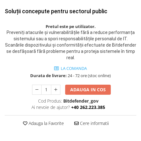
Boxe
Smartphone IPhone
Soluții concepute pentru sectorul public
Mouse
Casti
Pretul este pe utilizator.
Mouse Pad
Preveniți atacurile și vulnerabilitățile fără a reduce performanța
Tastaturi
sistemului sau a spori responsabilitățile personalul de IT.
USB Hub
Scanările dispozitivului și conformității efectuate de Bitdefender
se desfășoară fără probleme pentru a proteja sistemele în timp
real.
LA COMANDA
Durata de livrare:
24 - 72 ore (stoc online)
ADAUGA IN COS
Cod Produs:
Bitdefender_gov
Ai nevoie de ajutor?
+40 262.223.385
Adauga la Favorite
Cere informatii