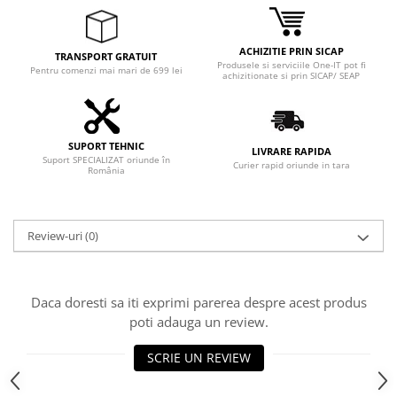
ACHIZITIE PRIN SICAP
TRANSPORT GRATUIT
Produsele si serviciile One-IT pot fi
Pentru comenzi mai mari de 699 lei
achizitionate si prin SICAP/ SEAP
SUPORT TEHNIC
LIVRARE RAPIDA
Suport SPECIALIZAT oriunde în
Curier rapid oriunde in tara
România
Review-uri
(0)
Daca doresti sa iti exprimi parerea despre acest produs
poti adauga un review.
SCRIE UN REVIEW