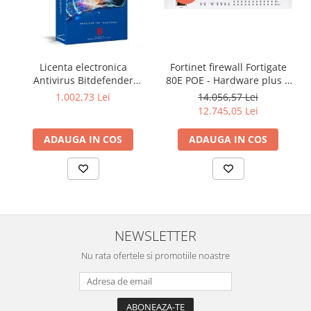
Fortinet firewall Fortigate
Licenta electronica
80E POE - Hardware plus 1
Antivirus Bitdefender
Year Hardware plus 24x7
GravityZone Business
14.056,57 Lei
1.002,73 Lei
FortiCare and FortiGuard
Security, 5 useri, 2 ani -
12.745,05 Lei
Unified (UTM) Protection
securitate business
ADAUGA IN COS
ADAUGA IN COS
NEWSLETTER
Nu rata ofertele si promotiile noastre