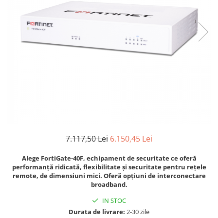
Boxe
Smartphone IPhone
Mouse
Casti
Mouse Pad
Tastaturi
USB Hub
7.117,50 Lei
6.150,45 Lei
Alege FortiGate-40F, echipament de securitate ce oferă
performanță ridicată, flexibilitate și securitate pentru rețele
remote, de dimensiuni mici. Oferă opțiuni de interconectare
broadband.
IN STOC
Durata de livrare:
2-30 zile