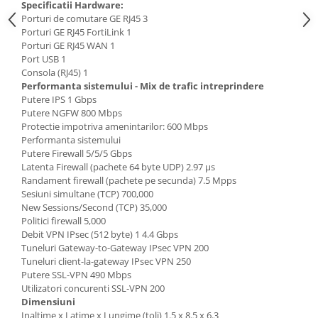
Specificatii Hardware:
Porturi de comutare GE RJ45 3
Porturi GE RJ45 FortiLink 1
Porturi GE RJ45 WAN 1
Port USB 1
Consola (RJ45) 1
Performanta sistemului - Mix de trafic intreprindere
Putere IPS 1 Gbps
Putere NGFW 800 Mbps
Protectie impotriva amenintarilor: 600 Mbps
Performanta sistemului
Putere Firewall 5/5/5 Gbps
Latenta Firewall (pachete 64 byte UDP) 2.97 μs
Randament firewall (pachete pe secunda) 7.5 Mpps
Sesiuni simultane (TCP) 700,000
New Sessions/Second (TCP) 35,000
Politici firewall 5,000
Debit VPN IPsec (512 byte) 1 4.4 Gbps
Tuneluri Gateway-to-Gateway IPsec VPN 200
Tuneluri client-la-gateway IPsec VPN 250
Putere SSL-VPN 490 Mbps
Utilizatori concurenti SSL-VPN 200
Dimensiuni
Inaltime x Latime x Lungime (toli) 1.5 x 8.5 x 6.3