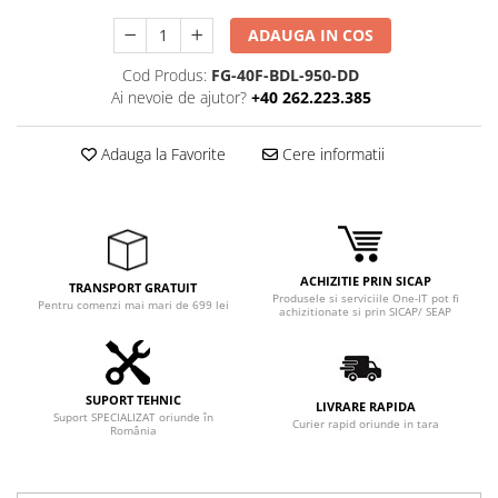
ADAUGA IN COS
Cod Produs:
FG-40F-BDL-950-DD
Ai nevoie de ajutor?
+40 262.223.385
Adauga la Favorite
Cere informatii
ACHIZITIE PRIN SICAP
TRANSPORT GRATUIT
Produsele si serviciile One-IT pot fi
Pentru comenzi mai mari de 699 lei
achizitionate si prin SICAP/ SEAP
SUPORT TEHNIC
LIVRARE RAPIDA
Suport SPECIALIZAT oriunde în
Curier rapid oriunde in tara
România