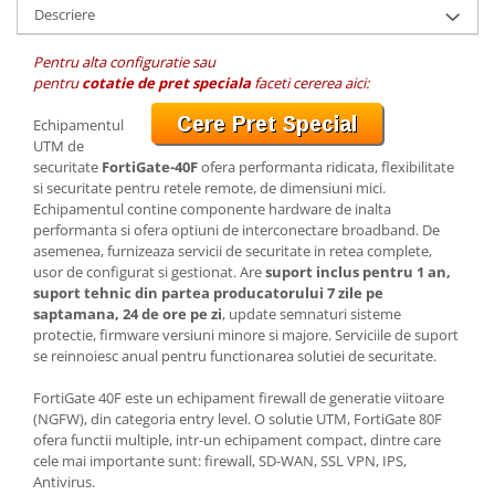
Descriere
Pentru alta configuratie sau
pentru
cotatie de pret speciala
faceti cererea aici:
Echipamentul
UTM de
securitate
FortiGate-40F
ofera performanta ridicata, flexibilitate
si securitate pentru retele remote, de dimensiuni mici.
Echipamentul contine componente hardware de inalta
performanta si ofera optiuni de interconectare broadband. De
asemenea, furnizeaza servicii de securitate in retea complete,
usor de configurat si gestionat. Are
suport inclus pentru 1 an,
suport tehnic din partea producatorului 7 zile pe
saptamana, 24 de ore pe zi
, update semnaturi sisteme
protectie, firmware versiuni minore si majore. Serviciile de suport
se reinnoiesc anual pentru functionarea solutiei de securitate.
FortiGate 40F este un echipament firewall de generatie viitoare
(NGFW), din categoria entry level. O solutie UTM, FortiGate 80F
ofera functii multiple, intr-un echipament compact, dintre care
cele mai importante sunt: firewall, SD-WAN, SSL VPN, IPS,
Antivirus.