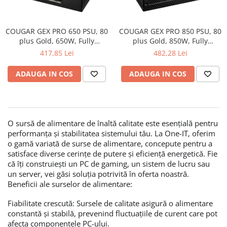
Boxe
Smartphone IPhone
Mouse
COUGAR GEX PRO 650 PSU, 80
COUGAR GEX PRO 850 PSU, 80
Casti
plus Gold, 650W, Fully
plus Gold, 850W, Fully
Mouse Pad
Modular
Modular
417,85 Lei
482,28 Lei
Tastaturi
USB Hub
ADAUGA IN COS
ADAUGA IN COS
O sursă de alimentare de înaltă calitate este esențială pentru
performanța și stabilitatea sistemului tău. La One-IT, oferim
o gamă variată de surse de alimentare, concepute pentru a
satisface diverse cerințe de putere și eficiență energetică. Fie
că îți construiești un PC de gaming, un sistem de lucru sau
un server, vei găsi soluția potrivită în oferta noastră.
Beneficii ale surselor de alimentare:
Fiabilitate crescută: Sursele de calitate asigură o alimentare
constantă și stabilă, prevenind fluctuațiile de curent care pot
afecta componentele PC-ului.