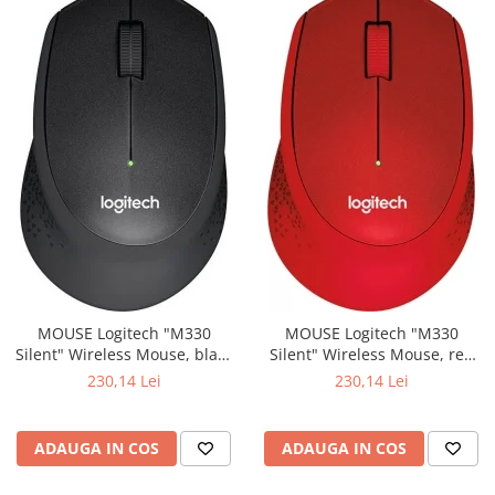
MOUSE Logitech "M330
MOUSE Logitech "M330
Silent" Wireless Mouse, black
Silent" Wireless Mouse, red
"910-004909" (include timbru
"910-004911" (include timbru
230,14 Lei
230,14 Lei
verde 0.01 lei)
verde 0.01 lei)
ADAUGA IN COS
ADAUGA IN COS