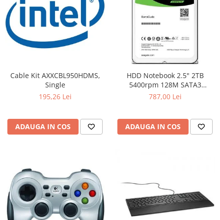
Cable Kit AXXCBL950HDMS,
HDD Notebook 2.5" 2TB
Single
5400rpm 128M SATA3
SEAGATE
195,26 Lei
787,00 Lei
ADAUGA IN COS
ADAUGA IN COS