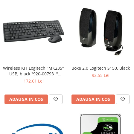
Wireless KIT Logitech "MK235"
Boxe 2.0 Logitech S150, Black
USB, black "920-007931"
92,55 Lei
(include timbru verde 0.01 lei)
172,61 Lei
ADAUGA IN COS
ADAUGA IN COS