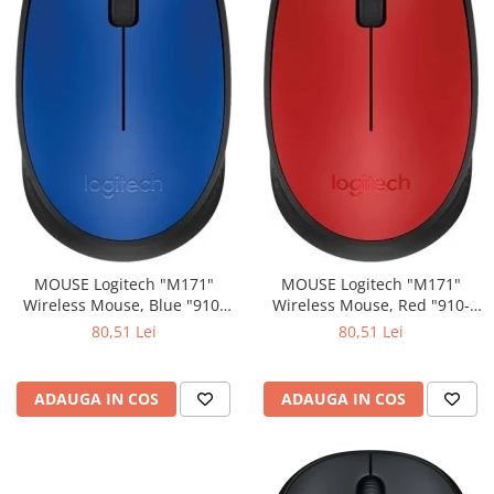
MOUSE Logitech "M171"
MOUSE Logitech "M171"
Wireless Mouse, Blue "910-
Wireless Mouse, Red "910-
004640" (include timbru verde
004641" (include timbru verde
80,51 Lei
80,51 Lei
0.01 lei)
0.01 lei)
ADAUGA IN COS
ADAUGA IN COS