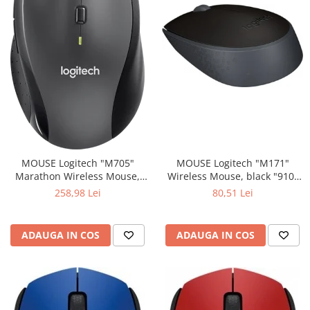
MOUSE Logitech "M171"
MOUSE Logitech "M705"
Wireless Mouse, black "910-
Marathon Wireless Mouse,
004424" (include timbru verde
black "910-001949" (include
80,51 Lei
258,98 Lei
0.01 lei)
timbru verde 0.01 lei)
ADAUGA IN COS
ADAUGA IN COS