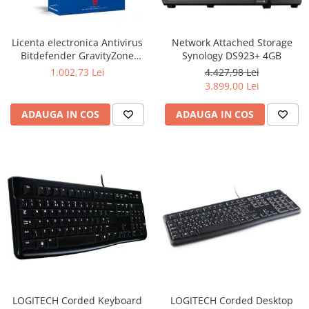
Ochelari Smart
Smartphone IPhone
Licenta electronica Antivirus
Network Attached Storage
Bitdefender GravityZone
Synology DS923+ 4GB
Sisteme PC & Periferice
Business Security, 5 useri, 2
1.002,73 Lei
4.427,98 Lei
ani - securitate business
3.899,00 Lei
Sisteme Desktop & Monitoare
PC NUC
ADAUGA IN COS
ADAUGA IN COS
Gaming PC & Console
Desk Gaming
Microfoane & Casti Gaming
Mouse Gaming
Scaune Gaming
Tastaturi Gaming
Card Reader
Periferice PC
Camere Web
LOGITECH Corded Keyboard
LOGITECH Corded Desktop