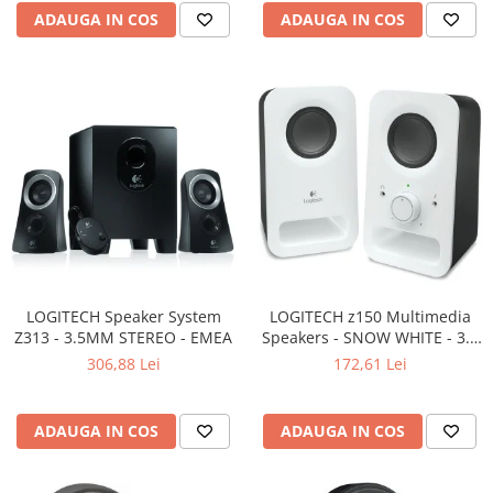
Carcase
ADAUGA IN COS
ADAUGA IN COS
Surse
Cooler
Servere & Componente
Componente Server
Servere
Software
Retelistica & Supraveghere
Printing
LOGITECH Speaker System
LOGITECH z150 Multimedia
Z313 - 3.5MM STEREO - EMEA
Speakers - SNOW WHITE - 3.5
Multifunctionale
MM - EU
306,88 Lei
172,61 Lei
Imprimante
Imprimante 3D
ADAUGA IN COS
ADAUGA IN COS
TV, Multimedia & Electronice