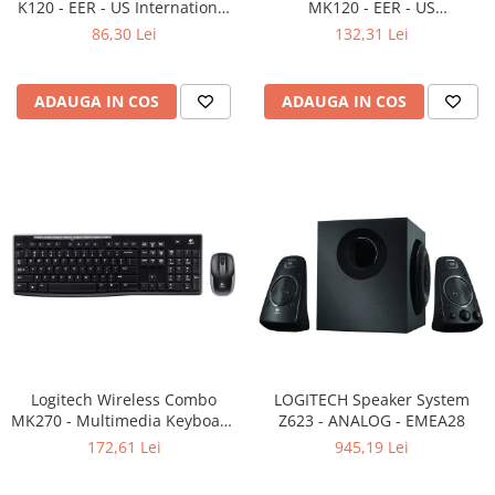
K120 - EER - US International
MK120 - EER - US
Adaptoare
layout
International layout
86,30 Lei
132,31 Lei
Boxe
Mouse
Casti
ADAUGA IN COS
ADAUGA IN COS
Mouse Pad
Tastaturi
USB Hub
Componente PC
Placi de Baza
Placi Video
CPU
Memorii
Logitech Wireless Combo
LOGITECH Speaker System
MK270 - Multimedia Keyboard
SSD
Z623 - ANALOG - EMEA28
+ Mouse, Black
172,61 Lei
945,19 Lei
Hard Disc-uri