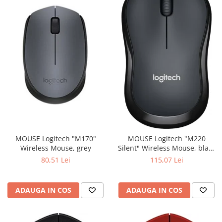
MOUSE Logitech "M170"
MOUSE Logitech "M220
Wireless Mouse, grey
Silent" Wireless Mouse, black
"910-004878" (include timbru
80,51 Lei
115,07 Lei
verde 0.01 lei)
ADAUGA IN COS
ADAUGA IN COS