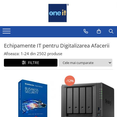
Toate Produsele
Laptop, Tablete & Telefoane
Laptop / Notebook
Echipamente IT pentru Digitalizarea Afacerii
Notebook Consumer
Afiseaza:
1-
24
din
2502
produse
Accesorii Laptop
FILTRE
Componente Laptop
Tablete & accesorii
-12%
Telefoane & accesorii
Smart Watch
Apple AirTag
Inele Smart