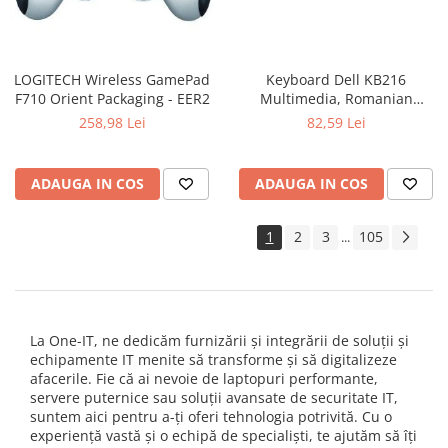
LOGITECH Wireless GamePad
Keyboard Dell KB216
F710 Orient Packaging - EER2
Multimedia, Romanian
(QWERTZ), Black
258,98 Lei
82,59 Lei
ADAUGA IN COS
ADAUGA IN COS
1
2
3
105
...
La One-IT, ne dedicăm furnizării și integrării de soluții și
echipamente IT menite să transforme și să digitalizeze
afacerile. Fie că ai nevoie de laptopuri performante,
servere puternice sau soluții avansate de securitate IT,
suntem aici pentru a-ți oferi tehnologia potrivită. Cu o
experiență vastă și o echipă de specialiști, te ajutăm să îți