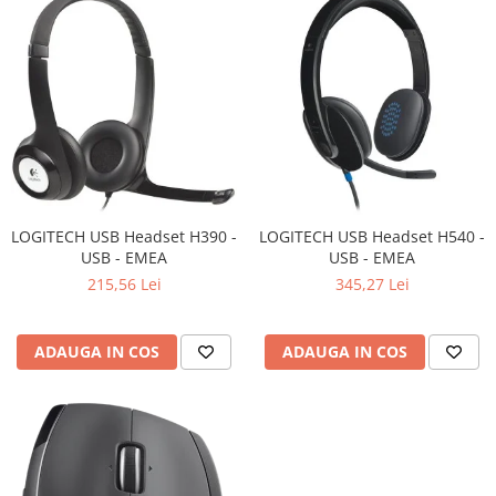
Televizoare & accesorii
Multiboard & Accessorii
Multimedia
Foto & Video
Cloud si Aplicatii SaaS
Sisteme Videoconferinta
LOGITECH USB Headset H390 -
LOGITECH USB Headset H540 -
Securitate Date
USB - EMEA
USB - EMEA
Firewall
215,56 Lei
345,27 Lei
Antivirus
ADAUGA IN COS
ADAUGA IN COS