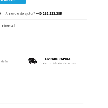
D
Ai nevoie de ajutor?
+40 262.223.385
informatii
LIVRARE RAPIDA
nde în
Curier rapid oriunde in tara