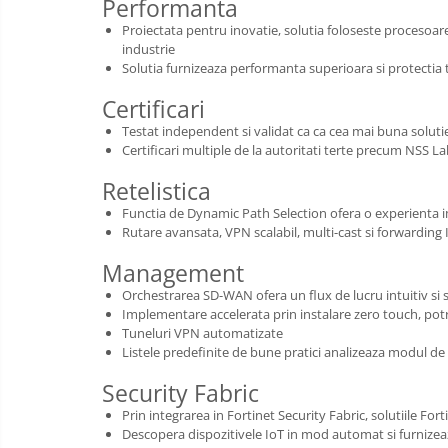
Performanta
Cooler
Proiectata pentru inovatie, solutia foloseste procesoarel
industrie
Solutia furnizeaza performanta superioara si protectia t
Componente Server
Certificari
Servere
Testat independent si validat ca ca cea mai buna soluti
Multifunctionale
Certificari multiple de la autoritati terte precum NSS L
Imprimante
Retelistica
Functia de Dynamic Path Selection ofera o experienta imb
Imprimante 3D
Rutare avansata, VPN scalabil, multi-cast si forwarding
Televizoare & accesorii
Management
Multiboard & Accessorii
Orchestrarea SD-WAN ofera un flux de lucru intuitiv si si
Implementare accelerata prin instalare zero touch, potri
Multimedia
Tuneluri VPN automatizate
Listele predefinite de bune pratici analizeaza modul de 
Firewall
Security Fabric
Antivirus
Prin integrarea in Fortinet Security Fabric, solutiile Fort
Descopera dispozitivele IoT in mod automat si furnizeaz