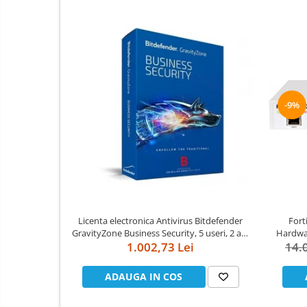
-9%
Licenta electronica Antivirus Bitdefender
Fort
GravityZone Business Security, 5 useri, 2 ani
Hardwar
- securitate business
1.002,73 Lei
FortiC
14.
ADAUGA IN COS