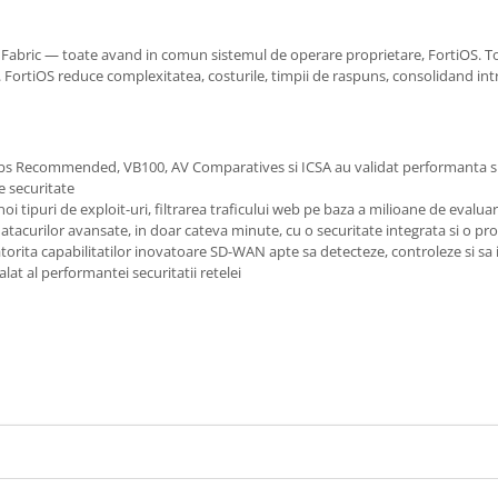
 Fabric — toate avand in comun sistemul de operare proprietare, FortiOS. Toat
 FortiOS reduce complexitatea, costurile, timpii de raspuns, consolidand intr
 Labs Recommended, VB100, AV Comparatives si ICSA au validat performanta si
e securitate
noi tipuri de exploit-uri, filtrarea traficului web pe baza a milioane de evalu
tacurilor avansate, in doar cateva minute, cu o securitate integrata si o pr
datorita capabilitatilor inovatoare SD-WAN apte sa detecteze, controleze si 
lat al performantei securitatii retelei