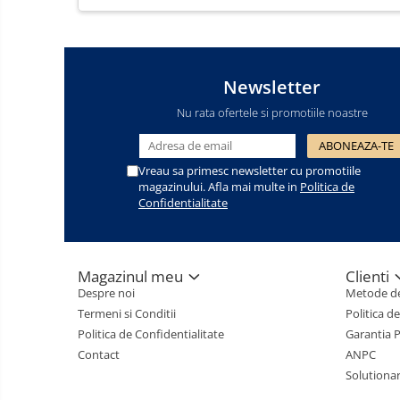
Newsletter
Nu rata ofertele si promotiile noastre
Vreau sa primesc newsletter cu promotiile
magazinului. Afla mai multe in
Politica de
Confidentialitate
Magazinul meu
Clienti
Despre noi
Metode de
Termeni si Conditii
Politica d
Politica de Confidentialitate
Garantia 
Contact
ANPC
Solutionare