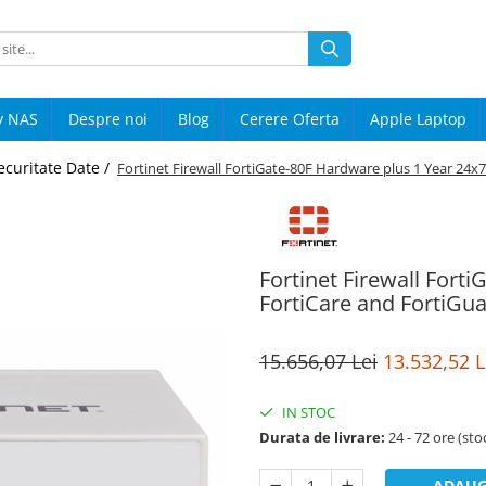
y NAS
Despre noi
Blog
Cerere Oferta
Apple Laptop
ecuritate Date /
Fortinet Firewall FortiGate-80F Hardware plus 1 Year 24x
Fortinet Firewall Fort
FortiCare and FortiGua
15.656,07 Lei
13.532,52 L
IN STOC
Durata de livrare:
24 - 72 ore (sto
ADAUG