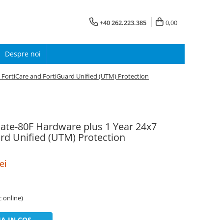
+40 262.223.385
0,00
Despre noi
7 FortiCare and FortiGuard Unified (UTM) Protection
iGate-80F Hardware plus 1 Year 24x7
rd Unified (UTM) Protection
ei
c online)
A IN COS