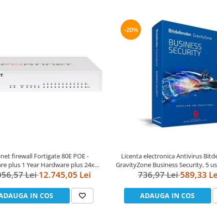
-20%
Licenta electronica Antivirus Bit
inet firewall Fortigate 80E POE -
GravityZone Business Security, 5 use
e plus 1 Year Hardware plus 24x7
736,97 Lei
securitate business
589,33 Le
are and FortiGuard Unified (UTM)
056,57 Lei
12.745,05 Lei
Protection
ADAUGA IN COS
ADAUGA IN COS