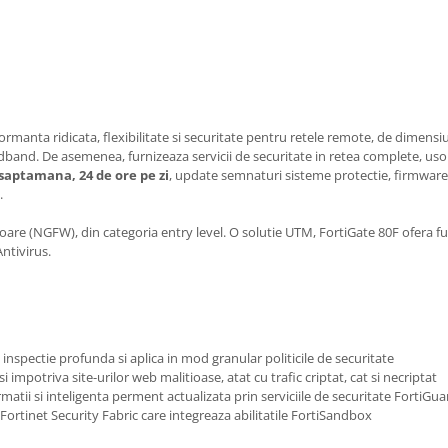
ormanta ridicata, flexibilitate si securitate pentru retele remote, de dime
band. De asemenea, furnizeaza servicii de securitate in retea complete, usor
 saptamana, 24 de ore pe zi
, update semnaturi sisteme protectie, firmware 
.
oare (NGFW), din categoria entry level. O solutie UTM, FortiGate 80F ofera f
ntivirus.
 o inspectie profunda si aplica in mod granular politicile de securitate
impotriva site-urilor web malitioase, atat cu ​​trafic criptat, cat si necriptat
matii si inteligenta perment actualizata prin serviciile de securitate FortiGu
u Fortinet Security Fabric care integreaza abilitatile FortiSandbox