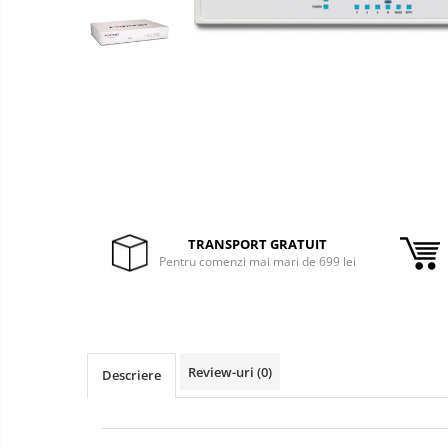
&
Foto &
Ochelari Smart
Electronice
Video
Smartphone IPhone
Sisteme Desktop & Monitoare
PC NUC
Gaming PC & Console
Desk Gaming
Microfoane & Casti Gaming
TRANSPORT GRATUIT
Mouse Gaming
Pentru comenzi mai mari de 699 lei
Scaune Gaming
Tastaturi Gaming
Card Reader
Review-uri
(0)
Periferice PC
Descriere
Camere Web
Adaptoare