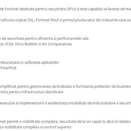
e Fortinet dedicate pentru securitate (SPU) si este capabila sa livreze cel mai
raficului criptat SSL, Fortinet fiind si primul producator din industrie care a
e de securitate pentru eficienta si perfomantele sale
abs, ICSA, Virus Bulletin si AV Comparatives
unatatia in utilizarea aplicatiilor
 IPV4/IPV6
mplificat pentru gestionarea centralizata si furnizarea politicilor de busines
vita pentru infrastructuri distribuite
executie al implementarii si evidentiaza modalitati de imbunatatire a securita
inet permit o vizibilitate completa, securitate de la un capat la altul al retelei
a vizibilitate completa si control superior