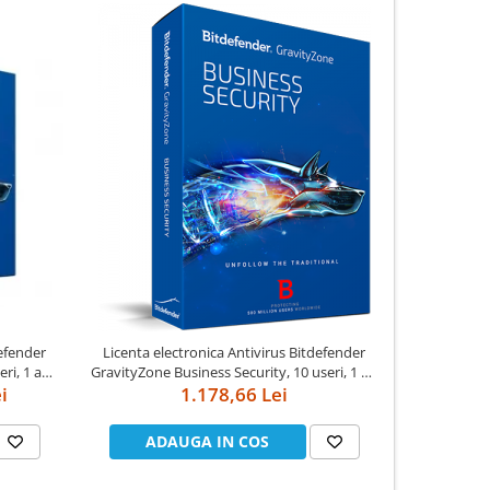
defender
Licenta electronica Antivirus Bitdefender
Licenta el
ri, 1 an -
GravityZone Business Security, 10 useri, 1 an
GravityZone 
i
- securitate business
1.178,66 Lei
ADAUGA IN COS
AD