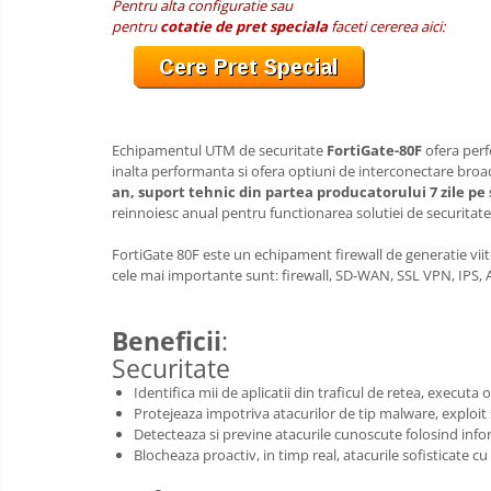
Pentru alta configuratie sau
Boxe
pentru
cotatie de pret speciala
faceti cererea aici:
Mouse
Casti
Mouse Pad
Tastaturi
Echipamentul UTM de securitate
FortiGate-80F
ofera perf
USB Hub
inalta performanta si ofera optiuni de interconectare broad
an, suport tehnic din partea producatorului 7 zile pe
Cloud si
Placi de Baza
reinnoiesc anual pentru functionarea solutiei de securitate
Aplicatii SaaS
Placi Video
FortiGate 80F este un echipament firewall de generatie viit
Sisteme
cele mai importante sunt: firewall, SD-WAN, SSL VPN, IPS, A
Videoconferinta
CPU
Securitate
Memorii
Beneficii
:
Date
Securitate
SSD
Identifica mii de aplicatii din traficul de retea, executa
Hard Disc-uri
Protejeaza impotriva atacurilor de tip malware, exploit si 
Detecteaza si previne atacurile cunoscute folosind infor
Carcase
Blocheaza proactiv, in timp real, atacurile sofisticate c
Surse