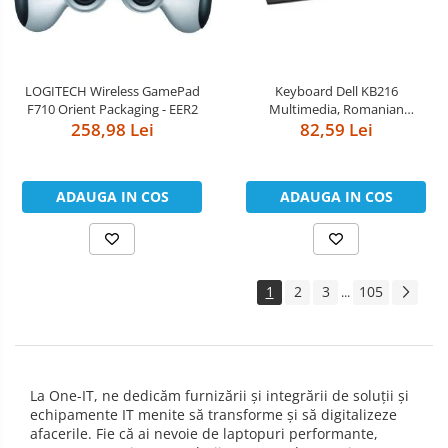
LOGITECH Wireless GamePad
Keyboard Dell KB216
F710 Orient Packaging - EER2
Multimedia, Romanian
258,98 Lei
(QWERTZ), Black
82,59 Lei
ADAUGA IN COS
ADAUGA IN COS
1
2
3
105
...
La One-IT, ne dedicăm furnizării și integrării de soluții și
echipamente IT menite să transforme și să digitalizeze
afacerile. Fie că ai nevoie de laptopuri performante,