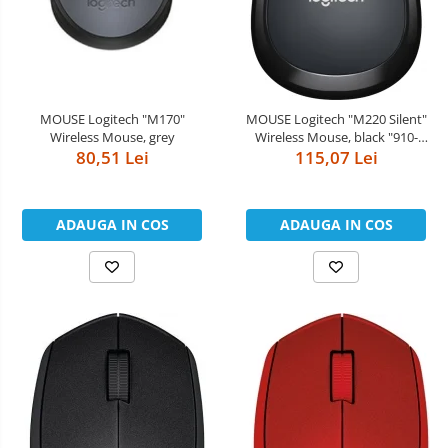
MOUSE Logitech "M170"
MOUSE Logitech "M220 Silent"
Wireless Mouse, grey
Wireless Mouse, black "910-
80,51 Lei
004878" (include timbru verde
115,07 Lei
0.01 lei)
ADAUGA IN COS
ADAUGA IN COS