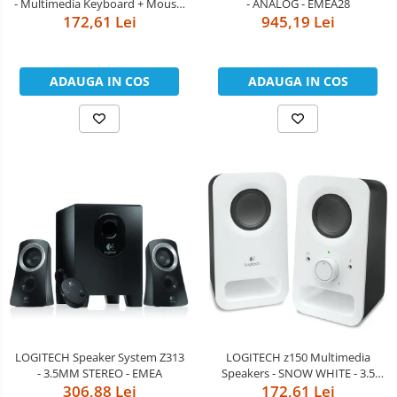
- Multimedia Keyboard + Mouse,
- ANALOG - EMEA28
172,61 Lei
Black
945,19 Lei
Cooler
Componente Server
ADAUGA IN COS
ADAUGA IN COS
Servere
Multifunctionale
Imprimante
Imprimante 3D
Televizoare & accesorii
Multiboard & Accessorii
Multimedia
Firewall
LOGITECH Speaker System Z313
LOGITECH z150 Multimedia
Antivirus
- 3.5MM STEREO - EMEA
Speakers - SNOW WHITE - 3.5
306,88 Lei
172,61 Lei
MM - EU