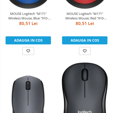
MOUSE Logitech "M171"
MOUSE Logitech "M171"
Wireless Mouse, Blue "910-
Wireless Mouse, Red "910-
004640" (include timbru verde
80,51 Lei
004641" (include timbru verde
80,51 Lei
0.01 lei)
0.01 lei)
ADAUGA IN COS
ADAUGA IN COS