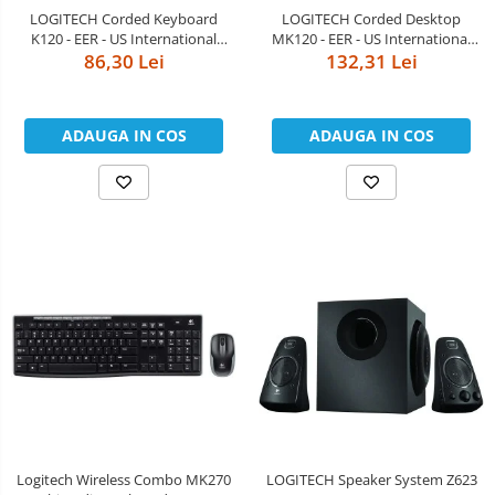
Boxe
LOGITECH Corded Keyboard
LOGITECH Corded Desktop
K120 - EER - US International
MK120 - EER - US International
Mouse
86,30 Lei
layout
132,31 Lei
layout
Casti
Mouse Pad
ADAUGA IN COS
ADAUGA IN COS
Tastaturi
USB Hub
Cloud si
Placi de Baza
Aplicatii SaaS
Placi Video
Sisteme
Videoconferinta
CPU
Securitate
Memorii
Date
SSD
Hard Disc-uri
Carcase
Logitech Wireless Combo MK270
LOGITECH Speaker System Z623
Surse