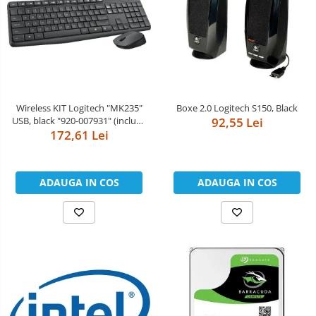
Wireless KIT Logitech "MK235"
Boxe 2.0 Logitech S150, Black
USB, black "920-007931" (include
92,55 Lei
timbru verde 0.01 lei)
172,61 Lei
ADAUGA IN COS
ADAUGA IN COS