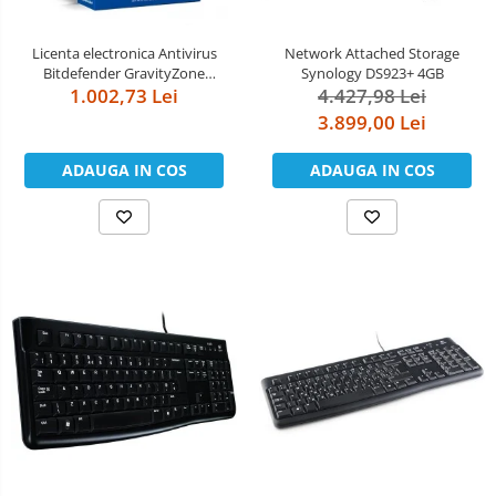
&
Foto &
Ochelari Smart
Electronice
Video
Licenta electronica Antivirus
Network Attached Storage
Smartphone IPhone
Bitdefender GravityZone
Synology DS923+ 4GB
Business Security, 5 useri, 2 ani -
1.002,73 Lei
4.427,98 Lei
Sisteme Desktop & Monitoare
securitate business
3.899,00 Lei
PC NUC
ADAUGA IN COS
ADAUGA IN COS
Gaming PC & Console
Desk Gaming
Microfoane & Casti Gaming
Mouse Gaming
Scaune Gaming
Tastaturi Gaming
Card Reader
Periferice PC
Camere Web
Adaptoare