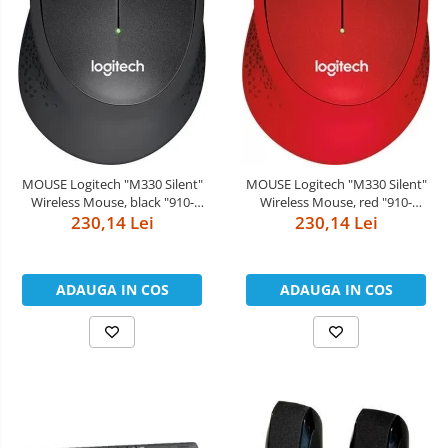
MOUSE Logitech "M330 Silent"
MOUSE Logitech "M330 Silent"
Wireless Mouse, black "910-
Wireless Mouse, red "910-
004909" (include timbru verde
230,14 Lei
004911" (include timbru verde
230,14 Lei
0.01 lei)
0.01 lei)
ADAUGA IN COS
ADAUGA IN COS