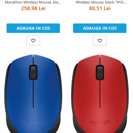
Wireless Mouse, black "910-
Marathon Wireless Mouse, black
004424" (include timbru verde
80,51 Lei
"910-001949" (include timbru
258,98 Lei
0.01 lei)
verde 0.01 lei)
ADAUGA IN COS
ADAUGA IN COS