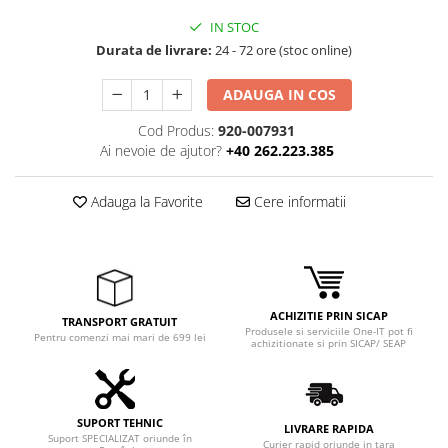
Boxe
Smartphone IPhone
IN STOC
Mouse
Durata de livrare:
24 - 72 ore (stoc online)
Casti
Mouse Pad
ADAUGA IN COS
Tastaturi
Cod Produs:
920-007931
USB Hub
Ai nevoie de ajutor?
+40 262.223.385
Adauga la Favorite
Cere informatii
ACHIZITIE PRIN SICAP
TRANSPORT GRATUIT
Produsele si serviciile One-IT pot fi
Pentru comenzi mai mari de 699 lei
achizitionate si prin SICAP/ SEAP
SUPORT TEHNIC
LIVRARE RAPIDA
Suport SPECIALIZAT oriunde în
Curier rapid oriunde in tara