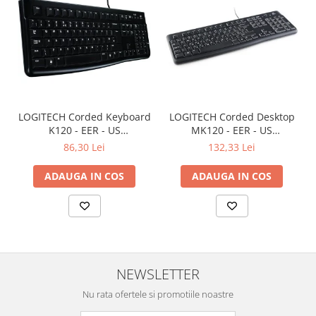
LOGITECH Corded Keyboard
LOGITECH Corded Desktop
K120 - EER - US
MK120 - EER - US
International layout
International layout
86,30 Lei
132,33 Lei
ADAUGA IN COS
ADAUGA IN COS
NEWSLETTER
Nu rata ofertele si promotiile noastre