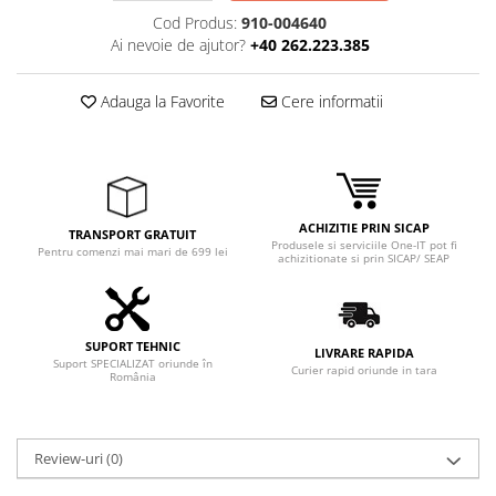
Cod Produs:
910-004640
Ai nevoie de ajutor?
+40 262.223.385
Adauga la Favorite
Cere informatii
ACHIZITIE PRIN SICAP
TRANSPORT GRATUIT
Produsele si serviciile One-IT pot fi
Pentru comenzi mai mari de 699 lei
achizitionate si prin SICAP/ SEAP
SUPORT TEHNIC
LIVRARE RAPIDA
Suport SPECIALIZAT oriunde în
Curier rapid oriunde in tara
România
Review-uri
(0)