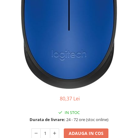
Boxe
Smartphone IPhone
Mouse
Casti
Mouse Pad
Tastaturi
USB Hub
80,37 Lei
IN STOC
Durata de livrare:
24 - 72 ore (stoc online)
ADAUGA IN COS