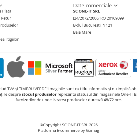
Date comerciale
 Plata
SC ONE-IT SRL
e Retur
J24/2072/2006; RO 20169099
Produselor
B-dul Bucuresti, Nr 21
Baia Mare
a litigiilor
nclud TVA și TIMBRU VERDE! Imaginile sunt cu titlu informativ și nu implică obli
ațiile despre
stocul produselor
reprezintă statusul din magazinele One-IT Ba
furnizorilor de unde livrarea produselor durează 48/72 ore.
©Copyright SC ONE-IT SRL 2026
Platforma E-commerce by Gomag