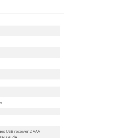
in
ies USB receiver 2 AAA
User Guide