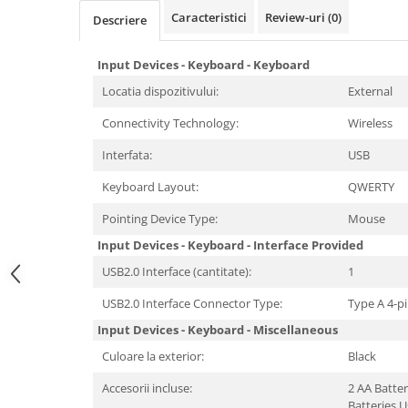
Periferice PC
Caracteristici
Review-uri
(0)
Descriere
Camere Web
Adaptoare
Input Devices - Keyboard - Keyboard
Boxe
Locatia dispozitivului:
External
Mouse
Connectivity Technology:
Wireless
Casti
Mouse Pad
Interfata:
USB
Tastaturi
Keyboard Layout:
QWERTY
USB Hub
Pointing Device Type:
Mouse
Componente PC
Input Devices - Keyboard - Interface Provided
Placi de Baza
USB2.0 Interface (cantitate):
1
Placi Video
USB2.0 Interface Connector Type:
Type A 4-p
CPU
Input Devices - Keyboard - Miscellaneous
Culoare la exterior:
Black
Memorii
Accesorii incluse:
2 AA Batter
SSD
Batteries 