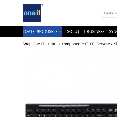
Toate Produsele
Laptop, Tablete & Telefoane
TOATE PRODUSELE
SOLUȚII IT BUSINESS
SYN
Shop One-IT - Laptop, componente IT, PC, Servere /
S
Laptop / Notebook
Notebook Consumer
Accesorii Laptop
Componente Laptop
Tablete & accesorii
Telefoane & accesorii
Smart Watch
Apple AirTag