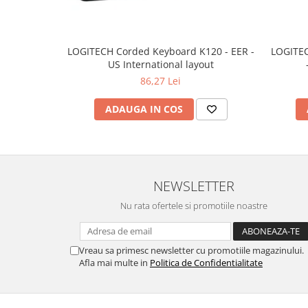
TV, Multimedia & Electronice
Televizoare & accesorii
LOGITECH Corded Keyboard K120 - EER -
LOGITEC
US International layout
Multiboard & Accessorii
86,27 Lei
Multimedia
ADAUGA IN COS
Foto & Video
Cloud si Aplicatii SaaS
Sisteme Videoconferinta
NEWSLETTER
Securitate Date
Firewall
Nu rata ofertele si promotiile noastre
Antivirus
Vreau sa primesc newsletter cu promotiile magazinului.
Afla mai multe in
Politica de Confidentialitate