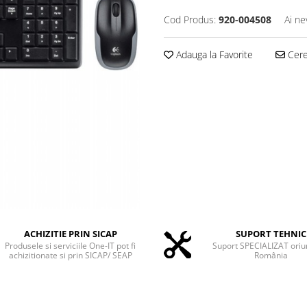
Cod Produs:
920-004508
Ai ne
Adauga la Favorite
Cere 
ACHIZITIE PRIN SICAP
SUPORT TEHNIC
Produsele si serviciile One-IT pot fi
Suport SPECIALIZAT oriu
achizitionate si prin SICAP/ SEAP
România