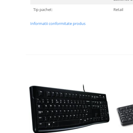
Hard Disc-uri
Tip pachet:
Retail
Carcase
Informatii conformitate produs
Surse
Cooler
Servere & Componente
Componente Server
Servere
Software
Retelistica & Supraveghere
Printing
Multifunctionale
Imprimante
Imprimante 3D