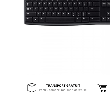
Inele Smart
Ochelari Smart
Smartphone IPhone
Sisteme PC & Periferice
Sisteme Desktop & Monitoare
PC NUC
Gaming PC & Console
Desk Gaming
Microfoane & Casti Gaming
Mouse Gaming
TRANSPORT GRATUIT
Scaune Gaming
Pentru comenzi mai mari de 699 lei
Tastaturi Gaming
Card Reader