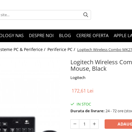
OLOGY NAS
DESPRE NOI
BLOG
CERERE OFERTA
APPLE L
isteme PC & Periferice /
Periferice PC /
Logitech Wireless Combo MK27
Logitech Wireless Co
Mouse, Black
Logitech
172,61 Lei
IN STOC
Durata de livrare:
24 - 72 ore (sto
ADAUG