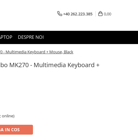
+40 262.223.385
0,00
APTOP
DESPRE NOI
0 - Multimedia Keyboard + Mouse, Black
mbo MK270 - Multimedia Keyboard +
c online)
A IN COS