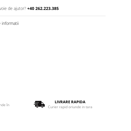
voie de ajutor?
+40 262.223.385
informatii
LIVRARE RAPIDA
nde în
Curier rapid oriunde in tara