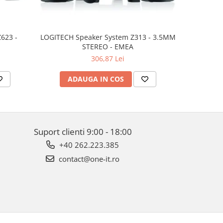
623 -
LOGITECH Speaker System Z313 - 3.5MM
LOGITECH 
STEREO - EMEA
SNO
306,87 Lei
ADAUGA IN COS
AD
Suport clienti
9:00 - 18:00
+40 262.223.385
contact@one-it.ro