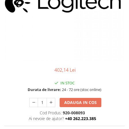
Ochelari Smart
Smartphone IPhone
Sisteme PC & Periferice
Sisteme Desktop & Monitoare
PC NUC
Gaming PC & Console
Desk Gaming
402,14 Lei
Microfoane & Casti Gaming
Mouse Gaming
IN STOC
Scaune Gaming
Durata de livrare:
24 - 72 ore (stoc online)
Tastaturi Gaming
ADAUGA IN COS
Card Reader
Cod Produs:
920-008093
Periferice PC
Ai nevoie de ajutor?
+40 262.223.385
Camere Web