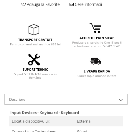
Adaptoare
Adauga la Favorite
Cere informatii
Boxe
Mouse
Casti
Mouse Pad
ACHIZITIE PRIN SICAP
TRANSPORT GRATUIT
Tastaturi
Produsele si serviciile One-IT pot fi
Pentru comenzi mai mari de 699 lei
achizitionate si prin SICAP/ SEAP
USB Hub
Componente PC
Placi de Baza
SUPORT TEHNIC
LIVRARE RAPIDA
Suport SPECIALIZAT oriunde în
Curier rapid oriunde in tara
România
Placi Video
CPU
Descriere
Memorii
SSD
Input Devices - Keyboard - Keyboard
Locatia dispozitivului:
External
Hard Disc-uri
Connectivity Technology:
Wired