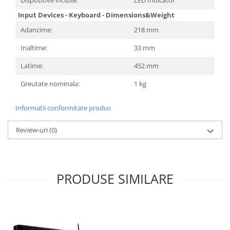
Dispozitive incluse:
LED Indicator
Televizoare & accesorii
Input Devices - Keyboard - Dimensions&Weight
Multiboard & Accessorii
Adancime:
218 mm
Multimedia
Inaltime:
33 mm
Foto & Video
Latime:
452 mm
Cloud si Aplicatii SaaS
Greutate nominala:
1 kg
Sisteme Videoconferinta
Informatii conformitate produs
Securitate Date
Firewall
Review-uri
(0)
Antivirus
PRODUSE SIMILARE