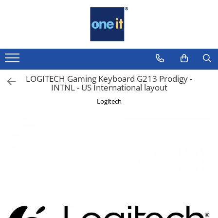
Toate Produsele
Laptop, Tablete & Telefoane
Laptop / Notebook
LOGITECH Gaming Keyboard G213 Prodigy -
INTNL - US International layout
Notebook Consumer
Logitech
Accesorii Laptop
Componente Laptop
Tablete & accesorii
Telefoane & accesorii
Smart Watch
Apple AirTag
Inele Smart