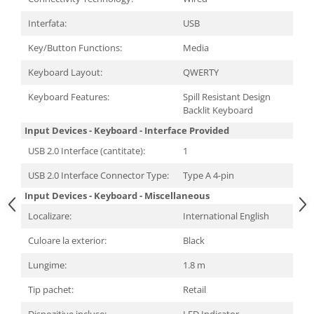
Carcase
Interfata:
USB
Surse
Key/Button Functions:
Media
Cooler
Keyboard Layout:
QWERTY
Servere & Componente
Keyboard Features:
Spill Resistant Design
Componente Server
Backlit Keyboard
Servere
Input Devices - Keyboard - Interface Provided
USB 2.0 Interface (cantitate):
1
Software
USB 2.0 Interface Connector Type:
Type A 4-pin
Retelistica & Supraveghere
Input Devices - Keyboard - Miscellaneous
Printing
Localizare:
International English
Multifunctionale
Culoare la exterior:
Black
Imprimante
Lungime:
1.8 m
Imprimante 3D
Tip pachet:
Retail
TV, Multimedia & Electronice