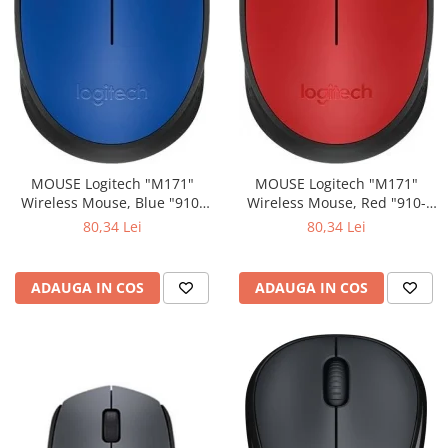
MOUSE Logitech "M171"
MOUSE Logitech "M171"
Wireless Mouse, Blue "910-
Wireless Mouse, Red "910-
004640" (include timbru verde
004641" (include timbru verde
80,34 Lei
80,34 Lei
0.01 lei)
0.01 lei)
ADAUGA IN COS
ADAUGA IN COS