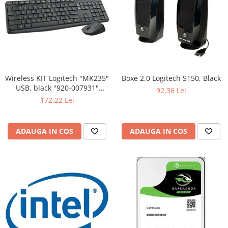
Wireless KIT Logitech "MK235"
Boxe 2.0 Logitech S150, Black
USB, black "920-007931"
92,36 Lei
(include timbru verde 0.01 lei)
172,22 Lei
ADAUGA IN COS
ADAUGA IN COS