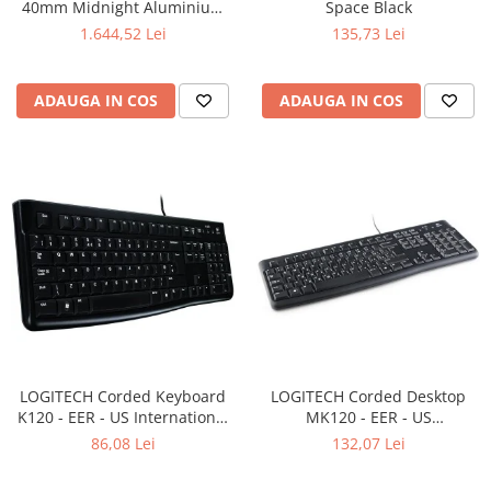
40mm Midnight Aluminium
Space Black
Case with Midnight Sport
1.644,52 Lei
135,73 Lei
Band - S/M
ADAUGA IN COS
ADAUGA IN COS
LOGITECH Corded Keyboard
LOGITECH Corded Desktop
K120 - EER - US International
MK120 - EER - US
layout
International layout
86,08 Lei
132,07 Lei