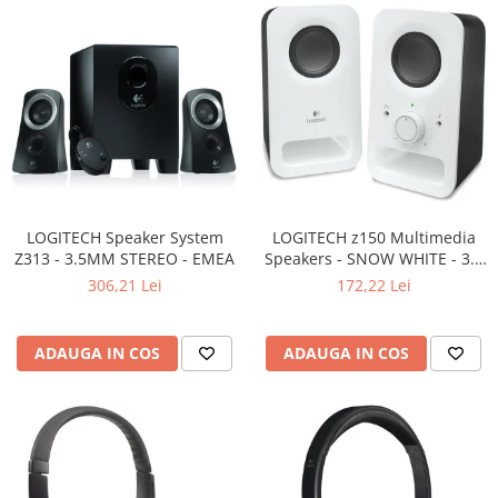
LOGITECH Speaker System
LOGITECH z150 Multimedia
Z313 - 3.5MM STEREO - EMEA
Speakers - SNOW WHITE - 3.5
MM - EU
306,21 Lei
172,22 Lei
ADAUGA IN COS
ADAUGA IN COS