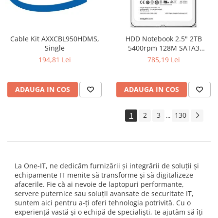
Cable Kit AXXCBL950HDMS,
HDD Notebook 2.5" 2TB
Single
5400rpm 128M SATA3
SEAGATE
194,81 Lei
785,19 Lei
ADAUGA IN COS
ADAUGA IN COS
1
2
3
130
...
La One-IT, ne dedicăm furnizării și integrării de soluții și
echipamente IT menite să transforme și să digitalizeze
afacerile. Fie că ai nevoie de laptopuri performante,
servere puternice sau soluții avansate de securitate IT,
suntem aici pentru a-ți oferi tehnologia potrivită. Cu o
experiență vastă și o echipă de specialiști, te ajutăm să îți