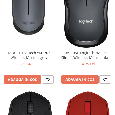
MOUSE Logitech "M170"
MOUSE Logitech "M220
Wireless Mouse, grey
Silent" Wireless Mouse, black
"910-004878" (include timbru
80,34 Lei
114,79 Lei
verde 0.01 lei)
ADAUGA IN COS
ADAUGA IN COS