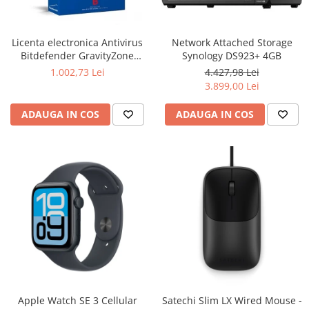
Boxe
Smartphone IPhone
Mouse
Licenta electronica Antivirus
Network Attached Storage
Casti
Bitdefender GravityZone
Synology DS923+ 4GB
Mouse Pad
Business Security, 5 useri, 2
1.002,73 Lei
4.427,98 Lei
Tastaturi
ani - securitate business
3.899,00 Lei
USB Hub
ADAUGA IN COS
ADAUGA IN COS
Apple Watch SE 3 Cellular
Satechi Slim LX Wired Mouse -