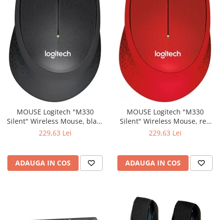
MOUSE Logitech "M330
MOUSE Logitech "M330
Silent" Wireless Mouse, black
Silent" Wireless Mouse, red
"910-004909" (include timbru
"910-004911" (include timbru
229,63 Lei
229,63 Lei
verde 0.01 lei)
verde 0.01 lei)
ADAUGA IN COS
ADAUGA IN COS