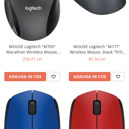
MOUSE Logitech "M171"
MOUSE Logitech "M705"
Wireless Mouse, black "910-
Marathon Wireless Mouse,
004424" (include timbru verde
black "910-001949" (include
80,34 Lei
258,41 Lei
0.01 lei)
timbru verde 0.01 lei)
ADAUGA IN COS
ADAUGA IN COS