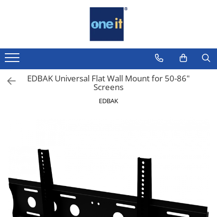
Toate Produsele
Laptop, Tablete & Telefoane
Laptop / Notebook
EDBAK Universal Flat Wall Mount for 50-86"
Screens
Notebook Consumer
EDBAK
Accesorii Laptop
Componente Laptop
Tablete & accesorii
Telefoane & accesorii
Smart Watch
Apple AirTag
Inele Smart