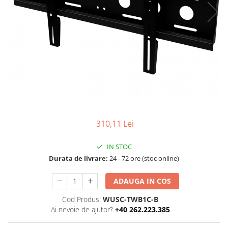
Ochelari Smart
Smartphone IPhone
Sisteme PC & Periferice
Sisteme Desktop & Monitoare
PC NUC
Gaming PC & Console
Desk Gaming
310,11 Lei
Microfoane & Casti Gaming
Mouse Gaming
IN STOC
Scaune Gaming
Durata de livrare:
24 - 72 ore (stoc online)
Tastaturi Gaming
ADAUGA IN COS
Card Reader
Cod Produs:
WUSC-TWB1C-B
Periferice PC
Ai nevoie de ajutor?
+40 262.223.385
Camere Web