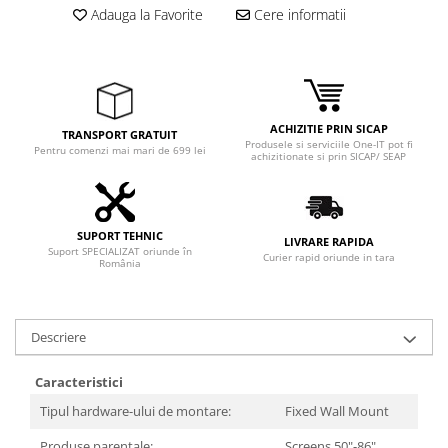
Adaptoare
Adauga la Favorite
Cere informatii
Boxe
Mouse
Casti
Mouse Pad
ACHIZITIE PRIN SICAP
TRANSPORT GRATUIT
Tastaturi
Produsele si serviciile One-IT pot fi
Pentru comenzi mai mari de 699 lei
achizitionate si prin SICAP/ SEAP
USB Hub
Componente PC
Placi de Baza
SUPORT TEHNIC
LIVRARE RAPIDA
Suport SPECIALIZAT oriunde în
Curier rapid oriunde in tara
România
Placi Video
CPU
Descriere
Memorii
SSD
Caracteristici
Tipul hardware-ului de montare:
Fixed Wall Mount
Hard Disc-uri
Produse parentale:
Screens 50"-86"