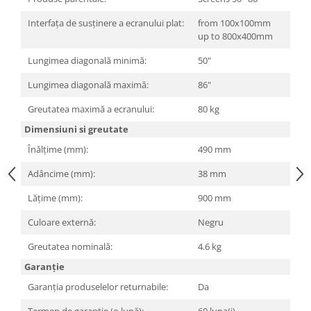
Carcase
Interfața de susținere a ecranului plat:
from 100x100mm
Surse
up to 800x400mm
Cooler
Lungimea diagonală minimă:
50"
Servere & Componente
Lungimea diagonală maximă:
86"
Componente Server
Greutatea maximă a ecranului:
80 kg
Servere
Dimensiuni si greutate
Înălțime (mm):
490 mm
Software
Adâncime (mm):
38 mm
Retelistica & Supraveghere
Printing
Lățime (mm):
900 mm
Multifunctionale
Culoare externă:
Negru
Imprimante
Greutatea nominală:
4.6 kg
Garanție
Imprimante 3D
Garanția produselelor returnabile:
Da
TV, Multimedia & Electronice