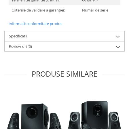
Termen de garanție (o lună):
60 luna(i)
Televizoare & accesorii
Criteriile de validare a garanției:
Număr de serie
Multiboard & Accessorii
Informatii conformitate produs
Multimedia
Foto & Video
Specificatii
Cloud si Aplicatii SaaS
Review-uri
(0)
Sisteme Videoconferinta
Securitate Date
Firewall
PRODUSE SIMILARE
Antivirus