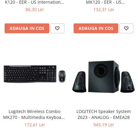
K120 - EER - US International
MK120 - EER - US
layout
International layout
86,30 Lei
132,31 Lei
ADAUGA IN COS
ADAUGA IN COS
Logitech Wireless Combo
LOGITECH Speaker System
MK270 - Multimedia Keyboard
Z623 - ANALOG - EMEA28
+ Mouse, Black
172,61 Lei
945,19 Lei