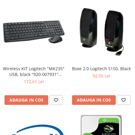
Wireless KIT Logitech "MK235"
Boxe 2.0 Logitech S150, Black
USB, black "920-007931"
92,55 Lei
(include timbru verde 0.01 lei)
172,61 Lei
ADAUGA IN COS
ADAUGA IN COS