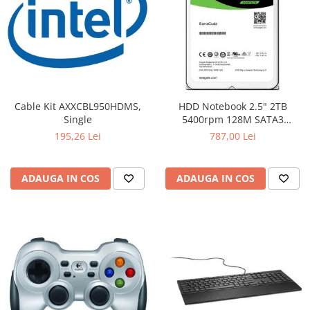
Cable Kit AXXCBL950HDMS,
HDD Notebook 2.5" 2TB
Single
5400rpm 128M SATA3
SEAGATE
195,26 Lei
787,00 Lei
ADAUGA IN COS
ADAUGA IN COS