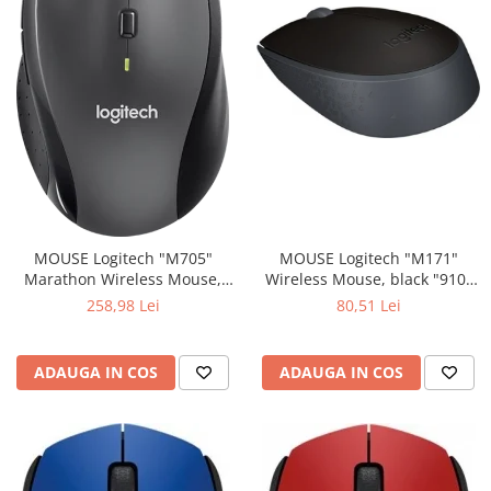
MOUSE Logitech "M171"
MOUSE Logitech "M705"
Wireless Mouse, black "910-
Marathon Wireless Mouse,
004424" (include timbru verde
black "910-001949" (include
80,51 Lei
258,98 Lei
0.01 lei)
timbru verde 0.01 lei)
ADAUGA IN COS
ADAUGA IN COS