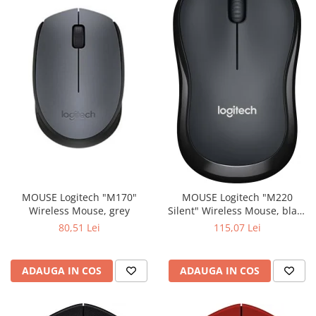
MOUSE Logitech "M170"
MOUSE Logitech "M220
Wireless Mouse, grey
Silent" Wireless Mouse, black
"910-004878" (include timbru
80,51 Lei
115,07 Lei
verde 0.01 lei)
ADAUGA IN COS
ADAUGA IN COS