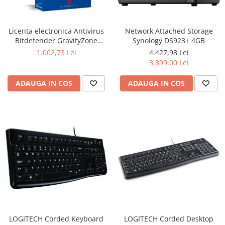
Boxe
Smartphone IPhone
Mouse
Licenta electronica Antivirus
Network Attached Storage
Casti
Bitdefender GravityZone
Synology DS923+ 4GB
Mouse Pad
Business Security, 5 useri, 2
1.002,73 Lei
4.427,98 Lei
Tastaturi
ani - securitate business
3.899,00 Lei
USB Hub
ADAUGA IN COS
ADAUGA IN COS
LOGITECH Corded Keyboard
LOGITECH Corded Desktop