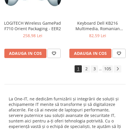
LOGITECH Wireless GamePad
Keyboard Dell KB216
F710 Orient Packaging - EER2
Multimedia, Romanian
(QWERTZ), Black
258,98 Lei
82,59 Lei
ADAUGA IN COS
ADAUGA IN COS
1
2
3
105
...
La One-IT, ne dedicăm furnizării și integrării de soluții și
echipamente IT menite să transforme și să digitalizeze
afacerile. Fie că ai nevoie de laptopuri performante,
servere puternice sau soluții avansate de securitate IT,
suntem aici pentru a-ți oferi tehnologia potrivită. Cu o
experiență vastă și o echipă de specialiști, te ajutăm să îți