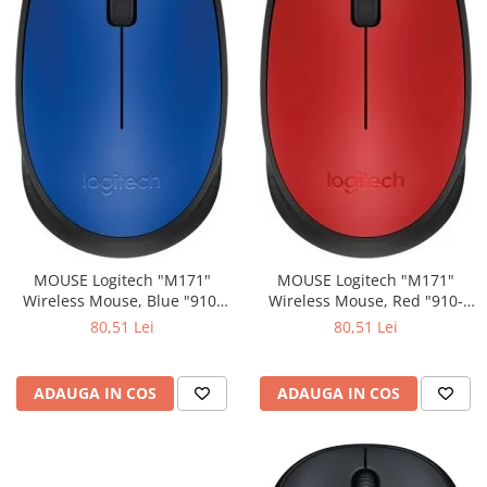
MOUSE Logitech "M171"
MOUSE Logitech "M171"
Wireless Mouse, Blue "910-
Wireless Mouse, Red "910-
004640" (include timbru verde
004641" (include timbru verde
80,51 Lei
80,51 Lei
0.01 lei)
0.01 lei)
ADAUGA IN COS
ADAUGA IN COS