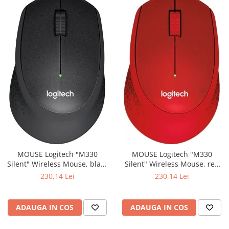
MOUSE Logitech "M330
MOUSE Logitech "M330
Silent" Wireless Mouse, black
Silent" Wireless Mouse, red
"910-004909" (include timbru
"910-004911" (include timbru
230,14 Lei
230,14 Lei
verde 0.01 lei)
verde 0.01 lei)
ADAUGA IN COS
ADAUGA IN COS