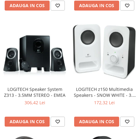
Carcase
ADAUGA IN COS
ADAUGA IN COS
Surse
Cooler
Servere & Componente
Componente Server
Servere
Software
Retelistica & Supraveghere
Printing
LOGITECH Speaker System
LOGITECH z150 Multimedia
Z313 - 3.5MM STEREO - EMEA
Speakers - SNOW WHITE - 3.5
Multifunctionale
MM - EU
306,42 Lei
172,32 Lei
Imprimante
Imprimante 3D
ADAUGA IN COS
ADAUGA IN COS
TV, Multimedia & Electronice