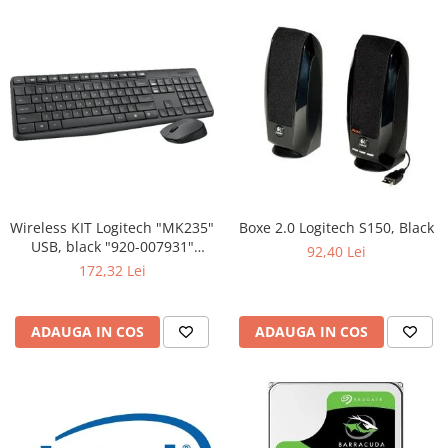
Wireless KIT Logitech "MK235"
Boxe 2.0 Logitech S150, Black
USB, black "920-007931"
92,40 Lei
(include timbru verde 0.01 lei)
172,32 Lei
ADAUGA IN COS
ADAUGA IN COS