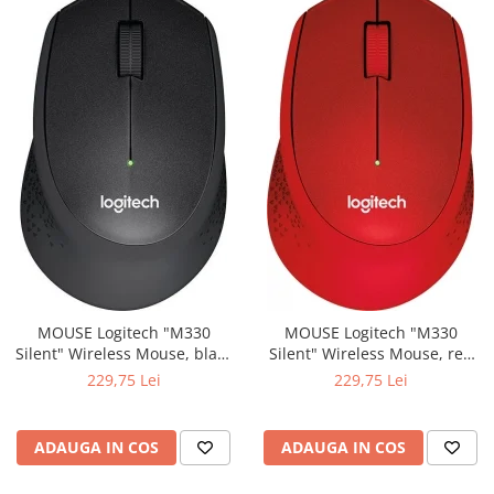
MOUSE Logitech "M330
MOUSE Logitech "M330
Silent" Wireless Mouse, black
Silent" Wireless Mouse, red
"910-004909" (include timbru
"910-004911" (include timbru
229,75 Lei
229,75 Lei
verde 0.01 lei)
verde 0.01 lei)
ADAUGA IN COS
ADAUGA IN COS