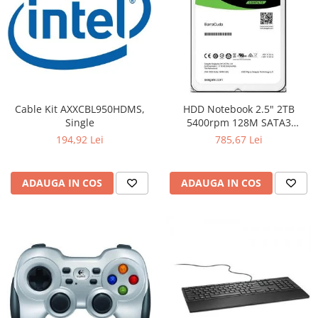
Cable Kit AXXCBL950HDMS,
HDD Notebook 2.5" 2TB
Single
5400rpm 128M SATA3
SEAGATE
194,92 Lei
785,67 Lei
ADAUGA IN COS
ADAUGA IN COS