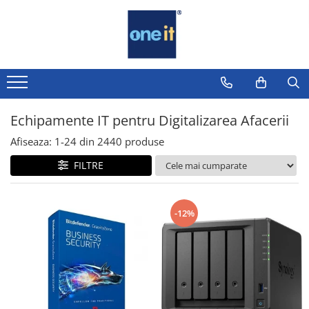
Toate Produsele
Laptop, Tablete & Telefoane
Laptop / Notebook
Echipamente IT pentru Digitalizarea Afacerii
Notebook Consumer
Afiseaza:
1-
24
din
2440
produse
Accesorii Laptop
FILTRE
Componente Laptop
Tablete & accesorii
-12%
Telefoane & accesorii
Smart Watch
Apple AirTag
Inele Smart