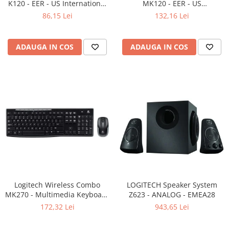
K120 - EER - US International
MK120 - EER - US
Adaptoare
layout
International layout
86,15 Lei
132,16 Lei
Boxe
Mouse
Casti
ADAUGA IN COS
ADAUGA IN COS
Mouse Pad
Tastaturi
USB Hub
Componente PC
Placi de Baza
Placi Video
CPU
Memorii
Logitech Wireless Combo
LOGITECH Speaker System
MK270 - Multimedia Keyboard
SSD
Z623 - ANALOG - EMEA28
+ Mouse, Black
172,32 Lei
943,65 Lei
Hard Disc-uri