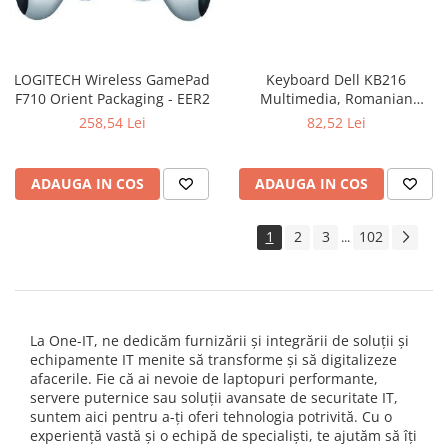
LOGITECH Wireless GamePad
Keyboard Dell KB216
F710 Orient Packaging - EER2
Multimedia, Romanian
(QWERTZ), Black
258,54 Lei
82,52 Lei
ADAUGA IN COS
ADAUGA IN COS
1
2
3
102
...
La One-IT, ne dedicăm furnizării și integrării de soluții și
echipamente IT menite să transforme și să digitalizeze
afacerile. Fie că ai nevoie de laptopuri performante,
servere puternice sau soluții avansate de securitate IT,
suntem aici pentru a-ți oferi tehnologia potrivită. Cu o
experiență vastă și o echipă de specialiști, te ajutăm să îți