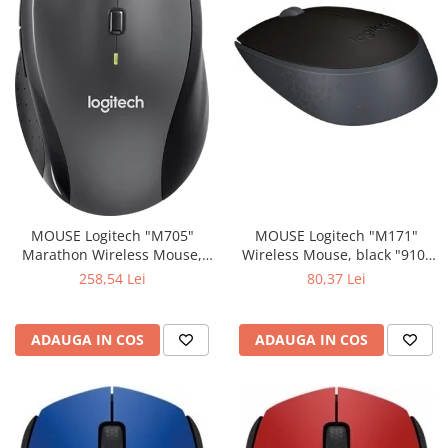
MOUSE Logitech "M171"
MOUSE Logitech "M705"
Wireless Mouse, black "910-
Marathon Wireless Mouse,
004424" (include timbru verde
black "910-001949" (include
80,37 Lei
258,54 Lei
0.01 lei)
timbru verde 0.01 lei)
ADAUGA IN COS
ADAUGA IN COS