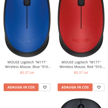
MOUSE Logitech "M171"
MOUSE Logitech "M171"
Wireless Mouse, Blue "910-
Wireless Mouse, Red "910-
004640" (include timbru verde
004641" (include timbru verde
80,37 Lei
80,37 Lei
0.01 lei)
0.01 lei)
ADAUGA IN COS
ADAUGA IN COS