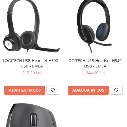
Televizoare & accesorii
Multiboard & Accessorii
Multimedia
Foto & Video
Cloud si Aplicatii SaaS
Sisteme Videoconferinta
LOGITECH USB Headset H390 -
LOGITECH USB Headset H540 -
Securitate Date
USB - EMEA
USB - EMEA
Firewall
215,20 Lei
344,69 Lei
Antivirus
ADAUGA IN COS
ADAUGA IN COS