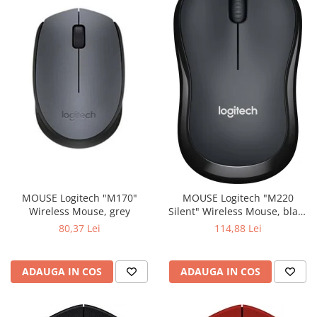
MOUSE Logitech "M170"
MOUSE Logitech "M220
Wireless Mouse, grey
Silent" Wireless Mouse, black
"910-004878" (include timbru
80,37 Lei
114,88 Lei
verde 0.01 lei)
ADAUGA IN COS
ADAUGA IN COS