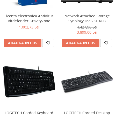
Ochelari Smart
Smartphone IPhone
Licenta electronica Antivirus
Network Attached Storage
Bitdefender GravityZone
Synology DS923+ 4GB
Sisteme PC & Periferice
Business Security, 5 useri, 2
1.002,73 Lei
4.427,98 Lei
ani - securitate business
3.899,00 Lei
Sisteme Desktop & Monitoare
PC NUC
ADAUGA IN COS
ADAUGA IN COS
Gaming PC & Console
Desk Gaming
Microfoane & Casti Gaming
Mouse Gaming
Scaune Gaming
Tastaturi Gaming
Card Reader
Periferice PC
Camere Web
LOGITECH Corded Keyboard
LOGITECH Corded Desktop