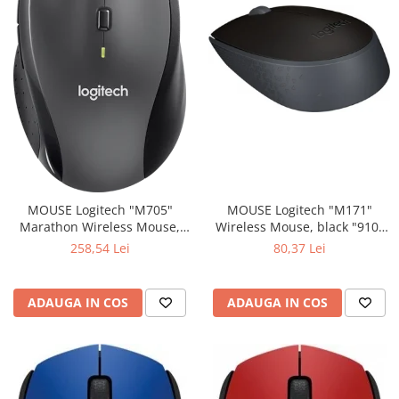
MOUSE Logitech "M171"
MOUSE Logitech "M705"
Wireless Mouse, black "910-
Marathon Wireless Mouse,
004424" (include timbru verde
black "910-001949" (include
80,37 Lei
258,54 Lei
0.01 lei)
timbru verde 0.01 lei)
ADAUGA IN COS
ADAUGA IN COS