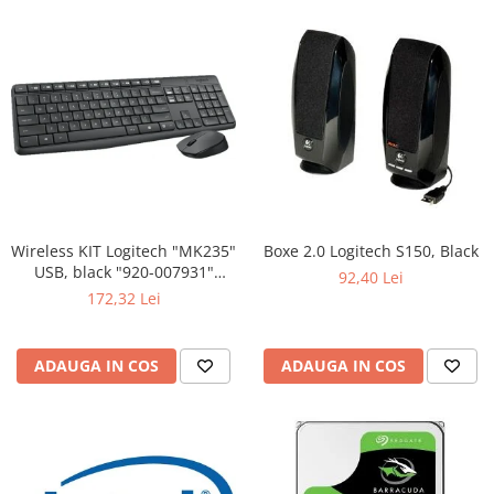
Wireless KIT Logitech "MK235"
Boxe 2.0 Logitech S150, Black
USB, black "920-007931"
92,40 Lei
(include timbru verde 0.01 lei)
172,32 Lei
ADAUGA IN COS
ADAUGA IN COS