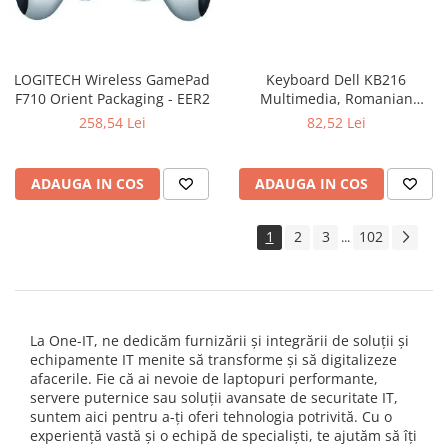
LOGITECH Wireless GamePad
Keyboard Dell KB216
F710 Orient Packaging - EER2
Multimedia, Romanian
(QWERTZ), Black
258,54 Lei
82,52 Lei
ADAUGA IN COS
ADAUGA IN COS
1
2
3
102
...
La One-IT, ne dedicăm furnizării și integrării de soluții și
echipamente IT menite să transforme și să digitalizeze
afacerile. Fie că ai nevoie de laptopuri performante,
servere puternice sau soluții avansate de securitate IT,
suntem aici pentru a-ți oferi tehnologia potrivită. Cu o
experiență vastă și o echipă de specialiști, te ajutăm să îți