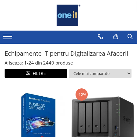
Toate Produsele
Laptop, Tablete & Telefoane
Laptop / Notebook
Echipamente IT pentru Digitalizarea Afacerii
Notebook Consumer
Afiseaza:
1-
24
din
2440
produse
Accesorii Laptop
FILTRE
Componente Laptop
Tablete & accesorii
-12%
Telefoane & accesorii
Smart Watch
Apple AirTag
Inele Smart