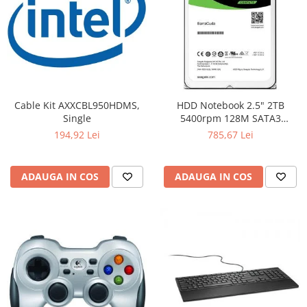
Cable Kit AXXCBL950HDMS,
HDD Notebook 2.5" 2TB
Single
5400rpm 128M SATA3
SEAGATE
194,92 Lei
785,67 Lei
ADAUGA IN COS
ADAUGA IN COS