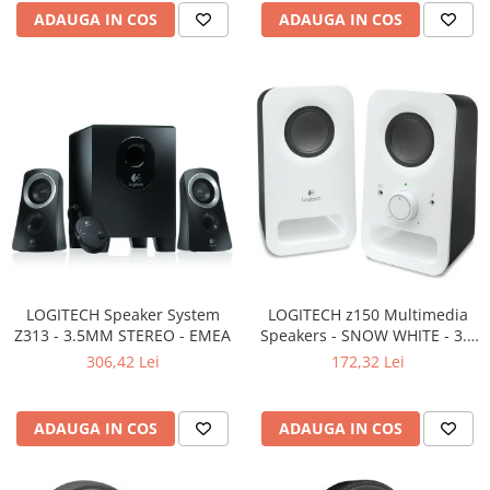
Carcase
ADAUGA IN COS
ADAUGA IN COS
Surse
Cooler
Servere & Componente
Componente Server
Servere
Software
Retelistica & Supraveghere
Printing
LOGITECH Speaker System
LOGITECH z150 Multimedia
Z313 - 3.5MM STEREO - EMEA
Speakers - SNOW WHITE - 3.5
Multifunctionale
MM - EU
306,42 Lei
172,32 Lei
Imprimante
Imprimante 3D
ADAUGA IN COS
ADAUGA IN COS
TV, Multimedia & Electronice