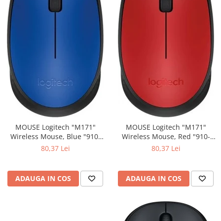
MOUSE Logitech "M171"
MOUSE Logitech "M171"
Wireless Mouse, Blue "910-
Wireless Mouse, Red "910-
004640" (include timbru verde
004641" (include timbru verde
80,37 Lei
80,37 Lei
0.01 lei)
0.01 lei)
ADAUGA IN COS
ADAUGA IN COS