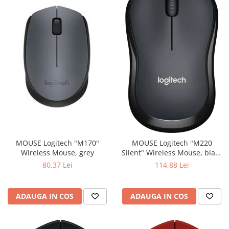
MOUSE Logitech "M170"
MOUSE Logitech "M220
Wireless Mouse, grey
Silent" Wireless Mouse, black
"910-004878" (include timbru
80,37 Lei
114,88 Lei
verde 0.01 lei)
ADAUGA IN COS
ADAUGA IN COS