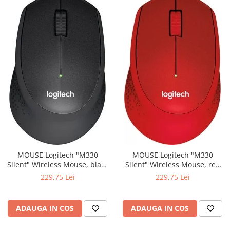
MOUSE Logitech "M330
MOUSE Logitech "M330
Silent" Wireless Mouse, black
Silent" Wireless Mouse, red
"910-004909" (include timbru
"910-004911" (include timbru
229,75 Lei
229,75 Lei
verde 0.01 lei)
verde 0.01 lei)
ADAUGA IN COS
ADAUGA IN COS