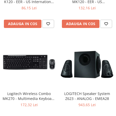
K120 - EER - US International
MK120 - EER - US
Adaptoare
layout
International layout
86,15 Lei
132,16 Lei
Boxe
Mouse
Casti
ADAUGA IN COS
ADAUGA IN COS
Mouse Pad
Tastaturi
USB Hub
Componente PC
Placi de Baza
Placi Video
CPU
Memorii
Logitech Wireless Combo
LOGITECH Speaker System
MK270 - Multimedia Keyboard
SSD
Z623 - ANALOG - EMEA28
+ Mouse, Black
172,32 Lei
943,65 Lei
Hard Disc-uri