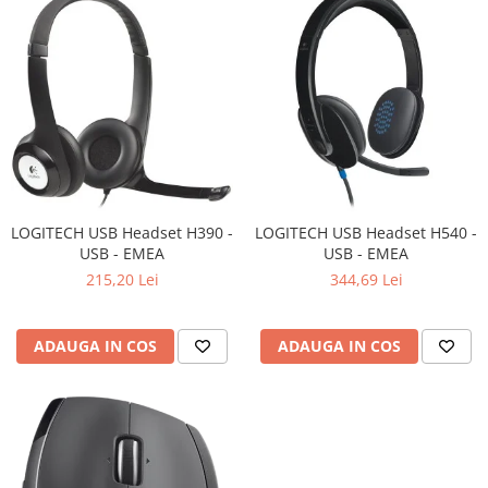
Televizoare & accesorii
Multiboard & Accessorii
Multimedia
Foto & Video
Cloud si Aplicatii SaaS
Sisteme Videoconferinta
LOGITECH USB Headset H390 -
LOGITECH USB Headset H540 -
Securitate Date
USB - EMEA
USB - EMEA
Firewall
215,20 Lei
344,69 Lei
Antivirus
ADAUGA IN COS
ADAUGA IN COS