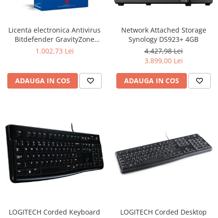
Ochelari Smart
Smartphone IPhone
Licenta electronica Antivirus
Network Attached Storage
Bitdefender GravityZone
Synology DS923+ 4GB
Sisteme PC & Periferice
Business Security, 5 useri, 2
1.002,73 Lei
4.427,98 Lei
ani - securitate business
3.899,00 Lei
Sisteme Desktop & Monitoare
PC NUC
ADAUGA IN COS
ADAUGA IN COS
Gaming PC & Console
Desk Gaming
Microfoane & Casti Gaming
Mouse Gaming
Scaune Gaming
Tastaturi Gaming
Card Reader
Periferice PC
Camere Web
LOGITECH Corded Keyboard
LOGITECH Corded Desktop