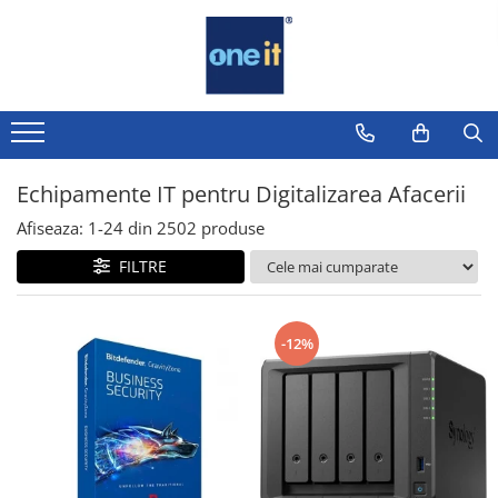
Toate Produsele
Laptop, Tablete & Telefoane
Laptop / Notebook
Echipamente IT pentru Digitalizarea Afacerii
Notebook Consumer
Afiseaza:
1-
24
din
2502
produse
Accesorii Laptop
FILTRE
Componente Laptop
Tablete & accesorii
-12%
Telefoane & accesorii
Smart Watch
Apple AirTag
Inele Smart