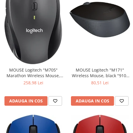
MOUSE Logitech "M171"
MOUSE Logitech "M705"
Wireless Mouse, black "910-
Marathon Wireless Mouse,
004424" (include timbru verde
black "910-001949" (include
80,51 Lei
258,98 Lei
0.01 lei)
timbru verde 0.01 lei)
ADAUGA IN COS
ADAUGA IN COS