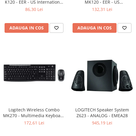
K120 - EER - US International
MK120 - EER - US
Adaptoare
layout
International layout
86,30 Lei
132,31 Lei
Boxe
Mouse
Casti
ADAUGA IN COS
ADAUGA IN COS
Mouse Pad
Tastaturi
USB Hub
Componente PC
Placi de Baza
Placi Video
CPU
Memorii
Logitech Wireless Combo
LOGITECH Speaker System
MK270 - Multimedia Keyboard
SSD
Z623 - ANALOG - EMEA28
+ Mouse, Black
172,61 Lei
945,19 Lei
Hard Disc-uri