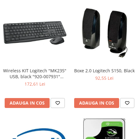
Wireless KIT Logitech "MK235"
Boxe 2.0 Logitech S150, Black
USB, black "920-007931"
92,55 Lei
(include timbru verde 0.01 lei)
172,61 Lei
ADAUGA IN COS
ADAUGA IN COS