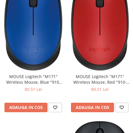
MOUSE Logitech "M171"
MOUSE Logitech "M171"
Wireless Mouse, Blue "910-
Wireless Mouse, Red "910-
004640" (include timbru verde
004641" (include timbru verde
80,51 Lei
80,51 Lei
0.01 lei)
0.01 lei)
ADAUGA IN COS
ADAUGA IN COS