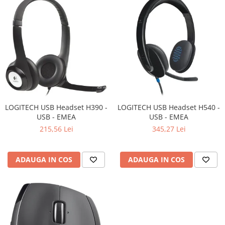
Televizoare & accesorii
Multiboard & Accessorii
Multimedia
Foto & Video
Cloud si Aplicatii SaaS
Sisteme Videoconferinta
LOGITECH USB Headset H390 -
LOGITECH USB Headset H540 -
Securitate Date
USB - EMEA
USB - EMEA
Firewall
215,56 Lei
345,27 Lei
Antivirus
ADAUGA IN COS
ADAUGA IN COS