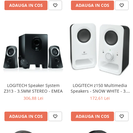
Carcase
ADAUGA IN COS
ADAUGA IN COS
Surse
Cooler
Servere & Componente
Componente Server
Servere
Software
Retelistica & Supraveghere
Printing
LOGITECH Speaker System
LOGITECH z150 Multimedia
Z313 - 3.5MM STEREO - EMEA
Speakers - SNOW WHITE - 3.5
Multifunctionale
MM - EU
306,88 Lei
172,61 Lei
Imprimante
Imprimante 3D
ADAUGA IN COS
ADAUGA IN COS
TV, Multimedia & Electronice