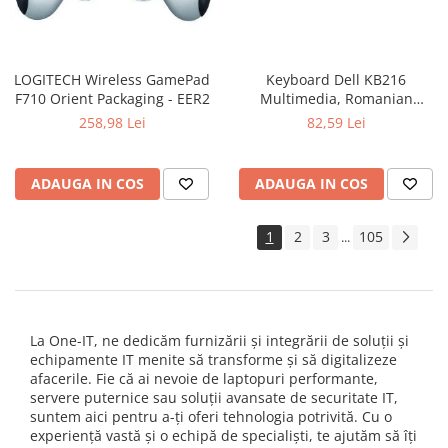
LOGITECH Wireless GamePad
Keyboard Dell KB216
F710 Orient Packaging - EER2
Multimedia, Romanian
(QWERTZ), Black
258,98 Lei
82,59 Lei
ADAUGA IN COS
ADAUGA IN COS
1
2
3
105
...
La One-IT, ne dedicăm furnizării și integrării de soluții și
echipamente IT menite să transforme și să digitalizeze
afacerile. Fie că ai nevoie de laptopuri performante,
servere puternice sau soluții avansate de securitate IT,
suntem aici pentru a-ți oferi tehnologia potrivită. Cu o
experiență vastă și o echipă de specialiști, te ajutăm să îți