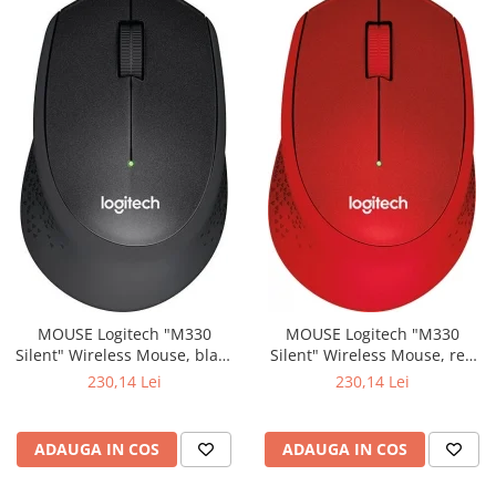
MOUSE Logitech "M330
MOUSE Logitech "M330
Silent" Wireless Mouse, black
Silent" Wireless Mouse, red
"910-004909" (include timbru
"910-004911" (include timbru
230,14 Lei
230,14 Lei
verde 0.01 lei)
verde 0.01 lei)
ADAUGA IN COS
ADAUGA IN COS