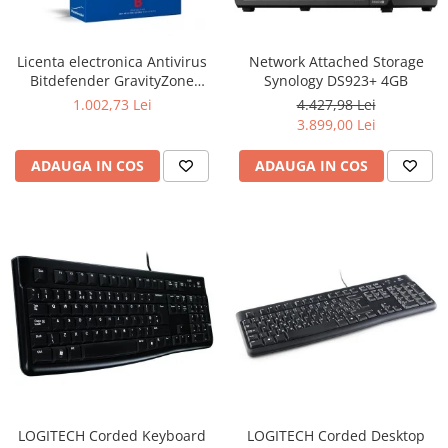
Ochelari Smart
Smartphone IPhone
Licenta electronica Antivirus
Network Attached Storage
Bitdefender GravityZone
Synology DS923+ 4GB
Sisteme PC & Periferice
Business Security, 5 useri, 2
1.002,73 Lei
4.427,98 Lei
ani - securitate business
3.899,00 Lei
Sisteme Desktop & Monitoare
PC NUC
ADAUGA IN COS
ADAUGA IN COS
Gaming PC & Console
Desk Gaming
Microfoane & Casti Gaming
Mouse Gaming
Scaune Gaming
Tastaturi Gaming
Card Reader
Periferice PC
Camere Web
LOGITECH Corded Keyboard
LOGITECH Corded Desktop