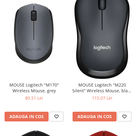
MOUSE Logitech "M170"
MOUSE Logitech "M220
Wireless Mouse, grey
Silent" Wireless Mouse, black
"910-004878" (include timbru
80,51 Lei
115,07 Lei
verde 0.01 lei)
ADAUGA IN COS
ADAUGA IN COS