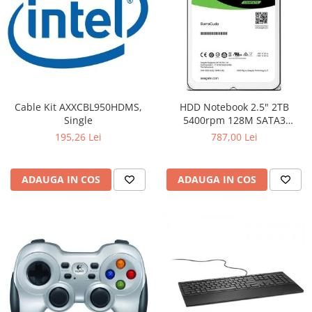
Cable Kit AXXCBL950HDMS,
HDD Notebook 2.5" 2TB
Single
5400rpm 128M SATA3
SEAGATE
195,26 Lei
787,00 Lei
ADAUGA IN COS
ADAUGA IN COS