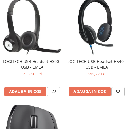
Televizoare & accesorii
Multiboard & Accessorii
Multimedia
Foto & Video
Cloud si Aplicatii SaaS
Sisteme Videoconferinta
LOGITECH USB Headset H390 -
LOGITECH USB Headset H540 -
Securitate Date
USB - EMEA
USB - EMEA
Firewall
215,56 Lei
345,27 Lei
Antivirus
ADAUGA IN COS
ADAUGA IN COS