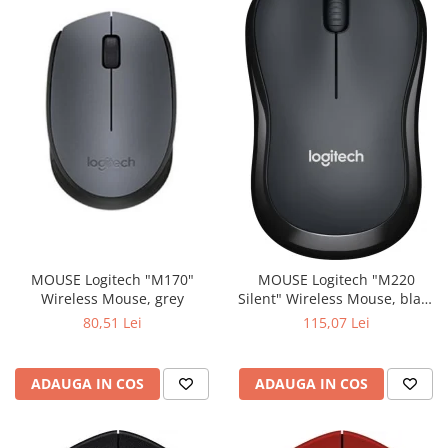
MOUSE Logitech "M170"
MOUSE Logitech "M220
Wireless Mouse, grey
Silent" Wireless Mouse, black
"910-004878" (include timbru
80,51 Lei
115,07 Lei
verde 0.01 lei)
ADAUGA IN COS
ADAUGA IN COS