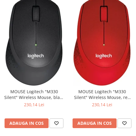
MOUSE Logitech "M330
MOUSE Logitech "M330
Silent" Wireless Mouse, black
Silent" Wireless Mouse, red
"910-004909" (include timbru
"910-004911" (include timbru
230,14 Lei
230,14 Lei
verde 0.01 lei)
verde 0.01 lei)
ADAUGA IN COS
ADAUGA IN COS