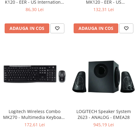
K120 - EER - US International
MK120 - EER - US
Adaptoare
layout
International layout
86,30 Lei
132,31 Lei
Boxe
Mouse
Casti
ADAUGA IN COS
ADAUGA IN COS
Mouse Pad
Tastaturi
USB Hub
Componente PC
Placi de Baza
Placi Video
CPU
Memorii
Logitech Wireless Combo
LOGITECH Speaker System
MK270 - Multimedia Keyboard
SSD
Z623 - ANALOG - EMEA28
+ Mouse, Black
172,61 Lei
945,19 Lei
Hard Disc-uri