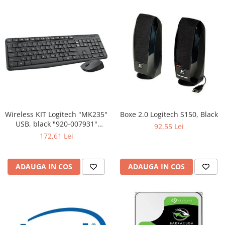
Wireless KIT Logitech "MK235"
Boxe 2.0 Logitech S150, Black
USB, black "920-007931"
92,55 Lei
(include timbru verde 0.01 lei)
172,61 Lei
ADAUGA IN COS
ADAUGA IN COS