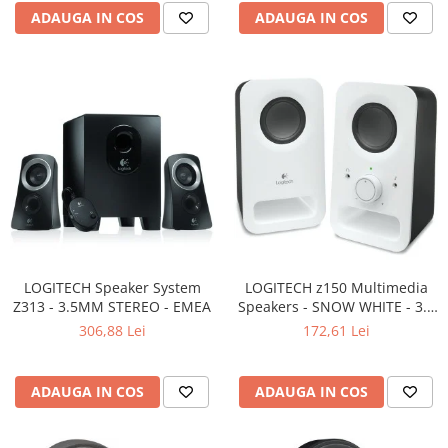
Carcase
ADAUGA IN COS
ADAUGA IN COS
Surse
Cooler
Servere & Componente
Componente Server
Servere
Software
Retelistica & Supraveghere
Printing
LOGITECH Speaker System
LOGITECH z150 Multimedia
Z313 - 3.5MM STEREO - EMEA
Speakers - SNOW WHITE - 3.5
Multifunctionale
MM - EU
306,88 Lei
172,61 Lei
Imprimante
Imprimante 3D
ADAUGA IN COS
ADAUGA IN COS
TV, Multimedia & Electronice