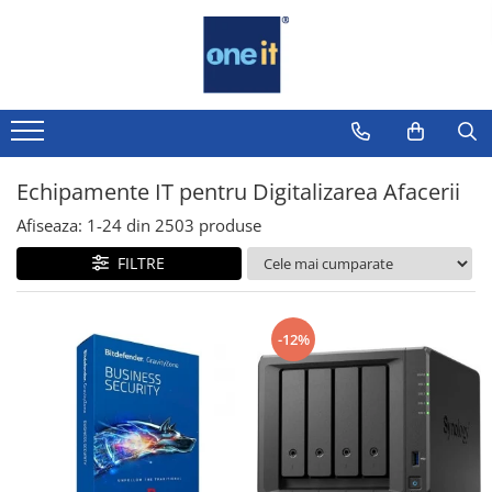
Toate Produsele
Laptop, Tablete & Telefoane
Laptop / Notebook
Echipamente IT pentru Digitalizarea Afacerii
Notebook Consumer
Afiseaza:
1-
24
din
2503
produse
Accesorii Laptop
FILTRE
Componente Laptop
Tablete & accesorii
-12%
Telefoane & accesorii
Smart Watch
Apple AirTag
Inele Smart