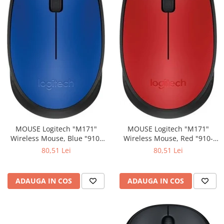
MOUSE Logitech "M171"
MOUSE Logitech "M171"
Wireless Mouse, Blue "910-
Wireless Mouse, Red "910-
004640" (include timbru verde
004641" (include timbru verde
80,51 Lei
80,51 Lei
0.01 lei)
0.01 lei)
ADAUGA IN COS
ADAUGA IN COS