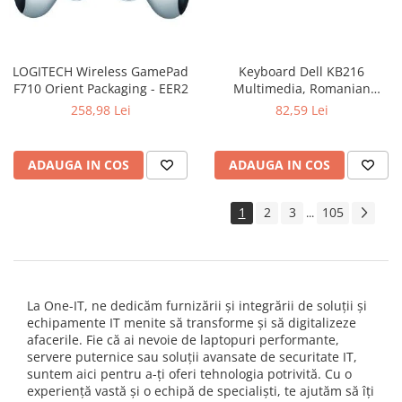
LOGITECH Wireless GamePad
Keyboard Dell KB216
F710 Orient Packaging - EER2
Multimedia, Romanian
(QWERTZ), Black
258,98 Lei
82,59 Lei
ADAUGA IN COS
ADAUGA IN COS
1
2
3
105
...
La One-IT, ne dedicăm furnizării și integrării de soluții și
echipamente IT menite să transforme și să digitalizeze
afacerile. Fie că ai nevoie de laptopuri performante,
servere puternice sau soluții avansate de securitate IT,
suntem aici pentru a-ți oferi tehnologia potrivită. Cu o
experiență vastă și o echipă de specialiști, te ajutăm să îți