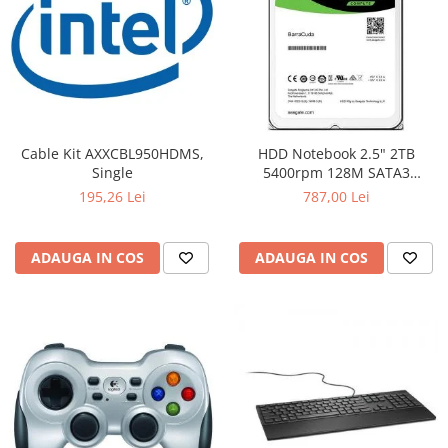
Cable Kit AXXCBL950HDMS,
HDD Notebook 2.5" 2TB
Single
5400rpm 128M SATA3
SEAGATE
195,26 Lei
787,00 Lei
ADAUGA IN COS
ADAUGA IN COS