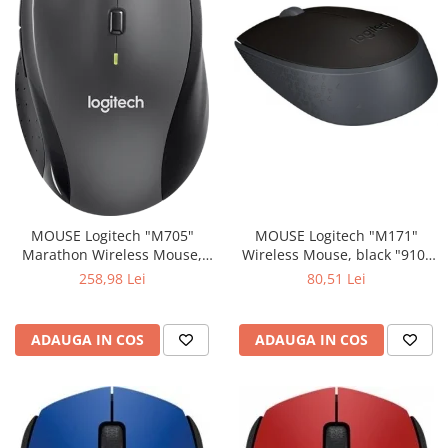
MOUSE Logitech "M171"
MOUSE Logitech "M705"
Wireless Mouse, black "910-
Marathon Wireless Mouse,
004424" (include timbru verde
black "910-001949" (include
80,51 Lei
258,98 Lei
0.01 lei)
timbru verde 0.01 lei)
ADAUGA IN COS
ADAUGA IN COS