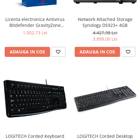
Ochelari Smart
Smartphone IPhone
Licenta electronica Antivirus
Network Attached Storage
Bitdefender GravityZone
Synology DS923+ 4GB
Sisteme PC & Periferice
Business Security, 5 useri, 2
1.002,73 Lei
4.427,98 Lei
ani - securitate business
3.899,00 Lei
Sisteme Desktop & Monitoare
PC NUC
ADAUGA IN COS
ADAUGA IN COS
Gaming PC & Console
Desk Gaming
Microfoane & Casti Gaming
Mouse Gaming
Scaune Gaming
Tastaturi Gaming
Card Reader
Periferice PC
Camere Web
LOGITECH Corded Keyboard
LOGITECH Corded Desktop