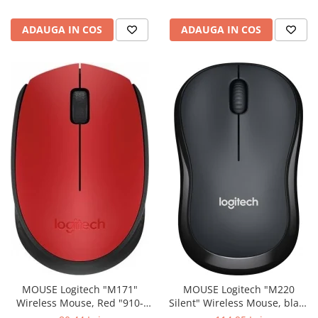
ADAUGA IN COS
ADAUGA IN COS
MOUSE Logitech "M171"
MOUSE Logitech "M220
Wireless Mouse, Red "910-
Silent" Wireless Mouse, black
004641" (include timbru verde
"910-004878" (include timbru