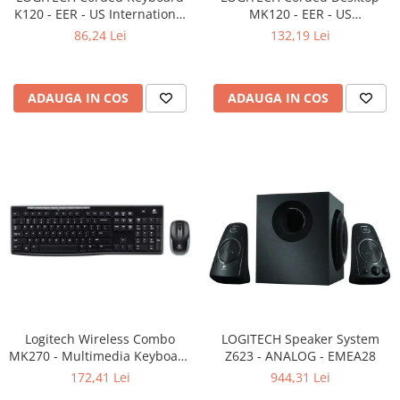
K120 - EER - US International
MK120 - EER - US
layout
International layout
86,24 Lei
132,19 Lei
ADAUGA IN COS
ADAUGA IN COS
Logitech Wireless Combo
LOGITECH Speaker System
MK270 - Multimedia Keyboard
Z623 - ANALOG - EMEA28
+ Mouse, Black
172,41 Lei
944,31 Lei