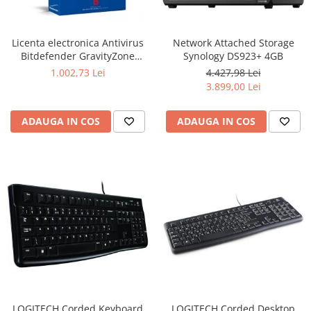
Boxe
Smartphone IPhone
Mouse
Licenta electronica Antivirus
Network Attached Storage
Casti
Bitdefender GravityZone
Synology DS923+ 4GB
Mouse Pad
Business Security, 5 useri, 2
1.002,73 Lei
4.427,98 Lei
Tastaturi
ani - securitate business
3.899,00 Lei
USB Hub
ADAUGA IN COS
ADAUGA IN COS
LOGITECH Corded Keyboard
LOGITECH Corded Desktop