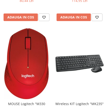
80,44 Lei
114,95 Lei
0.01 lei)
verde 0.01 lei)
ADAUGA IN COS
ADAUGA IN COS
Wireless KIT Logitech "MK235"
MOUSE Logitech "M330