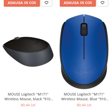
ADAUGA IN COS
ADAUGA IN COS
MOUSE Logitech "M171"
MOUSE Logitech "M171"
Wireless Mouse, black "910-
Wireless Mouse, Blue "910-
004424" (include timbru verde
004640" (include timbru verde
80,44 Lei
80,44 Lei
0.01 lei)
0.01 lei)