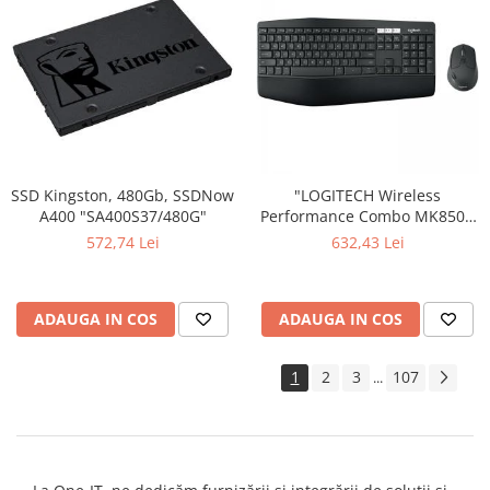
SSD Kingston, 480Gb, SSDNow
"LOGITECH Wireless
A400 "SA400S37/480G"
Performance Combo MK850 -
INTNL - US International
572,74 Lei
632,43 Lei
layout" "920-008226"
ADAUGA IN COS
ADAUGA IN COS
1
2
3
107
...