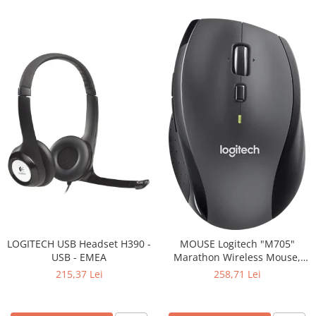
LOGITECH USB Headset H390 -
MOUSE Logitech "M705"
USB - EMEA
Marathon Wireless Mouse,
black "910-001949" (include
215,37 Lei
258,71 Lei
timbru verde 0.01 lei)