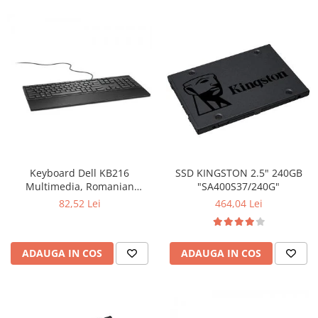
Keyboard Dell KB216
SSD KINGSTON 2.5" 240GB
Multimedia, Romanian
"SA400S37/240G"
(QWERTZ), Black
82,52 Lei
464,04 Lei
ADAUGA IN COS
ADAUGA IN COS