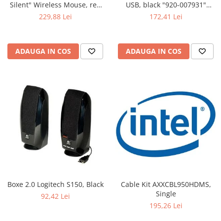
USB, black "920-007931"
Silent" Wireless Mouse, red
(include timbru verde 0.01 lei)
"910-004911" (include timbru
172,41 Lei
229,88 Lei
verde 0.01 lei)
ADAUGA IN COS
ADAUGA IN COS
Boxe 2.0 Logitech S150, Black
Cable Kit AXXCBL950HDMS,
Single
92,42 Lei
195,26 Lei