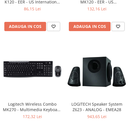
K120 - EER - US International
MK120 - EER - US
layout
International layout
86,15 Lei
132,16 Lei
ADAUGA IN COS
ADAUGA IN COS
Logitech Wireless Combo
LOGITECH Speaker System
MK270 - Multimedia Keyboard
Z623 - ANALOG - EMEA28
+ Mouse, Black
172,32 Lei
943,65 Lei