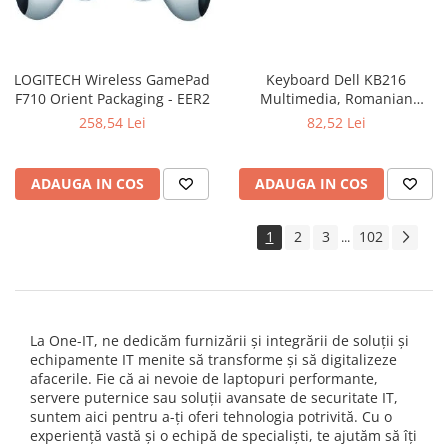
LOGITECH Wireless GamePad
Keyboard Dell KB216
F710 Orient Packaging - EER2
Multimedia, Romanian
(QWERTZ), Black
258,54 Lei
82,52 Lei
ADAUGA IN COS
ADAUGA IN COS
1
2
3
102
...
La One-IT, ne dedicăm furnizării și integrării de soluții și
echipamente IT menite să transforme și să digitalizeze
afacerile. Fie că ai nevoie de laptopuri performante,
servere puternice sau soluții avansate de securitate IT,
suntem aici pentru a-ți oferi tehnologia potrivită. Cu o
experiență vastă și o echipă de specialiști, te ajutăm să îți