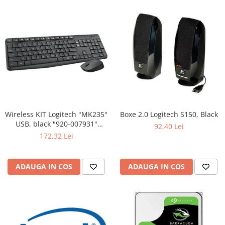
Wireless KIT Logitech "MK235"
Boxe 2.0 Logitech S150, Black
USB, black "920-007931"
92,40 Lei
(include timbru verde 0.01 lei)
172,32 Lei
ADAUGA IN COS
ADAUGA IN COS