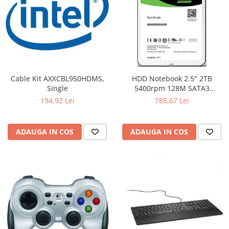
Cable Kit AXXCBL950HDMS,
HDD Notebook 2.5" 2TB
Single
5400rpm 128M SATA3
SEAGATE
194,92 Lei
785,67 Lei
ADAUGA IN COS
ADAUGA IN COS