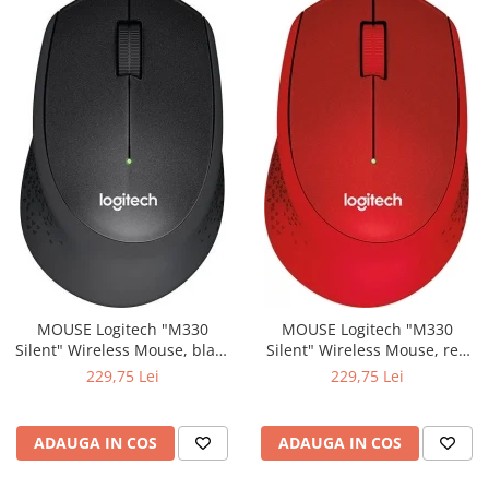
MOUSE Logitech "M330
MOUSE Logitech "M330
Silent" Wireless Mouse, black
Silent" Wireless Mouse, red
"910-004909" (include timbru
"910-004911" (include timbru
229,75 Lei
229,75 Lei
verde 0.01 lei)
verde 0.01 lei)
ADAUGA IN COS
ADAUGA IN COS