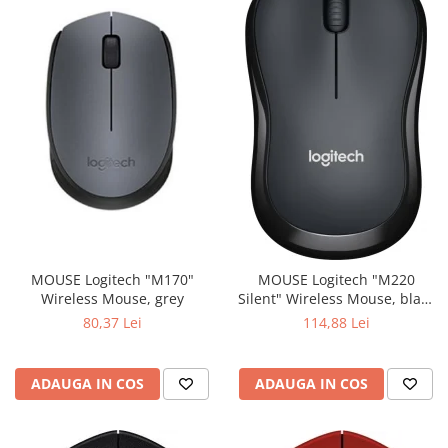
MOUSE Logitech "M170"
MOUSE Logitech "M220
Wireless Mouse, grey
Silent" Wireless Mouse, black
"910-004878" (include timbru
80,37 Lei
114,88 Lei
verde 0.01 lei)
ADAUGA IN COS
ADAUGA IN COS