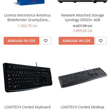
Boxe
Smartphone IPhone
Mouse
Licenta electronica Antivirus
Network Attached Storage
Casti
Bitdefender GravityZone
Synology DS923+ 4GB
Mouse Pad
Business Security, 5 useri, 2
1.002,73 Lei
4.427,98 Lei
Tastaturi
ani - securitate business
3.899,00 Lei
USB Hub
ADAUGA IN COS
ADAUGA IN COS
LOGITECH Corded Keyboard
LOGITECH Corded Desktop