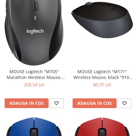
MOUSE Logitech "M171"
MOUSE Logitech "M705"
Wireless Mouse, black "910-
Marathon Wireless Mouse,
004424" (include timbru verde
black "910-001949" (include
80,37 Lei
258,54 Lei
0.01 lei)
timbru verde 0.01 lei)
ADAUGA IN COS
ADAUGA IN COS