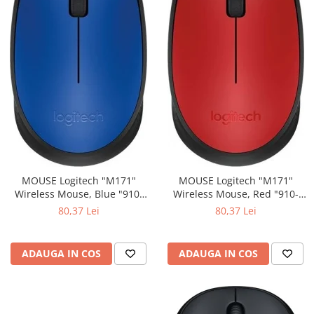
MOUSE Logitech "M171"
MOUSE Logitech "M171"
Wireless Mouse, Blue "910-
Wireless Mouse, Red "910-
004640" (include timbru verde
004641" (include timbru verde
80,37 Lei
80,37 Lei
0.01 lei)
0.01 lei)
ADAUGA IN COS
ADAUGA IN COS