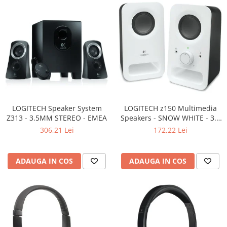
LOGITECH Speaker System
LOGITECH z150 Multimedia
Z313 - 3.5MM STEREO - EMEA
Speakers - SNOW WHITE - 3.5
MM - EU
306,21 Lei
172,22 Lei
ADAUGA IN COS
ADAUGA IN COS