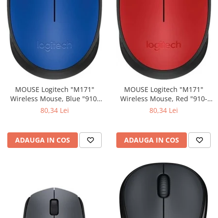
MOUSE Logitech "M171"
MOUSE Logitech "M171"
Wireless Mouse, Blue "910-
Wireless Mouse, Red "910-
004640" (include timbru verde
004641" (include timbru verde
80,34 Lei
80,34 Lei
0.01 lei)
0.01 lei)
ADAUGA IN COS
ADAUGA IN COS