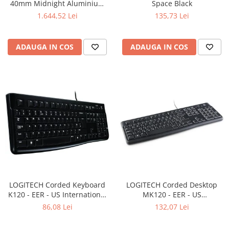
40mm Midnight Aluminium
Space Black
Case with Midnight Sport
1.644,52 Lei
135,73 Lei
Band - S/M
ADAUGA IN COS
ADAUGA IN COS
LOGITECH Corded Keyboard
LOGITECH Corded Desktop
K120 - EER - US International
MK120 - EER - US
layout
International layout
86,08 Lei
132,07 Lei