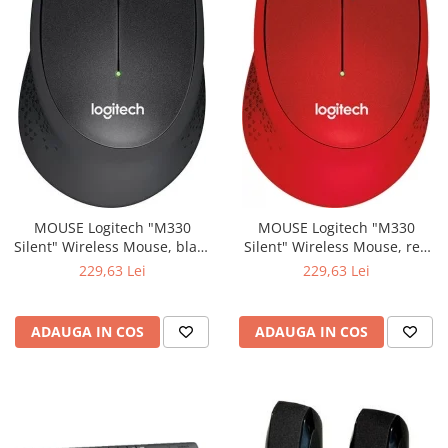
MOUSE Logitech "M330
MOUSE Logitech "M330
Silent" Wireless Mouse, black
Silent" Wireless Mouse, red
"910-004909" (include timbru
"910-004911" (include timbru
229,63 Lei
229,63 Lei
verde 0.01 lei)
verde 0.01 lei)
ADAUGA IN COS
ADAUGA IN COS