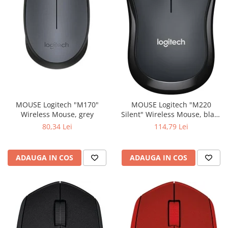
MOUSE Logitech "M170"
MOUSE Logitech "M220
Wireless Mouse, grey
Silent" Wireless Mouse, black
"910-004878" (include timbru
80,34 Lei
114,79 Lei
verde 0.01 lei)
ADAUGA IN COS
ADAUGA IN COS