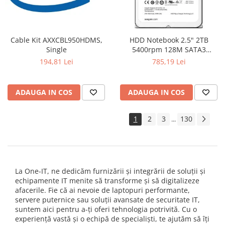
Cable Kit AXXCBL950HDMS,
HDD Notebook 2.5" 2TB
Single
5400rpm 128M SATA3
SEAGATE
194,81 Lei
785,19 Lei
ADAUGA IN COS
ADAUGA IN COS
1
2
3
130
...
La One-IT, ne dedicăm furnizării și integrării de soluții și
echipamente IT menite să transforme și să digitalizeze
afacerile. Fie că ai nevoie de laptopuri performante,
servere puternice sau soluții avansate de securitate IT,
suntem aici pentru a-ți oferi tehnologia potrivită. Cu o
experiență vastă și o echipă de specialiști, te ajutăm să îți