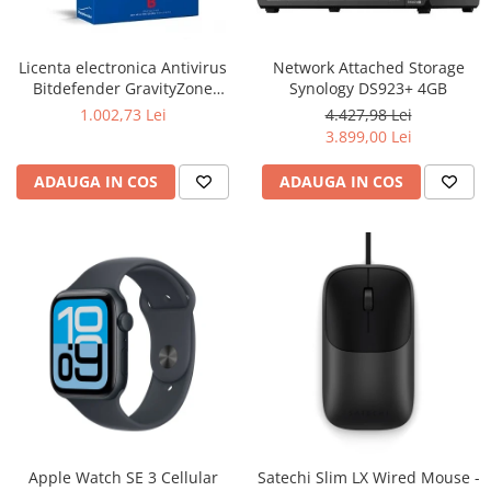
Boxe
Smartphone IPhone
Mouse
Licenta electronica Antivirus
Network Attached Storage
Casti
Bitdefender GravityZone
Synology DS923+ 4GB
Mouse Pad
Business Security, 5 useri, 2
1.002,73 Lei
4.427,98 Lei
Tastaturi
ani - securitate business
3.899,00 Lei
USB Hub
ADAUGA IN COS
ADAUGA IN COS
Apple Watch SE 3 Cellular
Satechi Slim LX Wired Mouse -