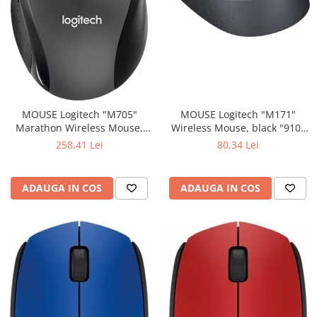
MOUSE Logitech "M171"
MOUSE Logitech "M705"
Wireless Mouse, black "910-
Marathon Wireless Mouse,
004424" (include timbru verde
black "910-001949" (include
80,34 Lei
258,41 Lei
0.01 lei)
timbru verde 0.01 lei)
ADAUGA IN COS
ADAUGA IN COS