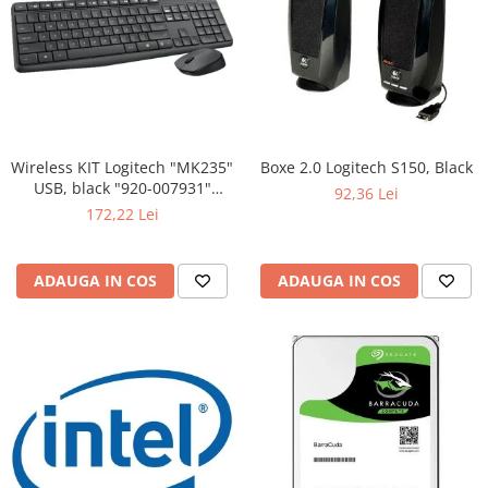
Wireless KIT Logitech "MK235"
Boxe 2.0 Logitech S150, Black
USB, black "920-007931"
92,36 Lei
(include timbru verde 0.01 lei)
172,22 Lei
ADAUGA IN COS
ADAUGA IN COS