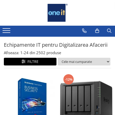
Toate Produsele
Laptop, Tablete & Telefoane
Laptop / Notebook
Echipamente IT pentru Digitalizarea Afacerii
Notebook Consumer
Afiseaza:
1-
24
din
2502
produse
Accesorii Laptop
FILTRE
Componente Laptop
Tablete & accesorii
-12%
Telefoane & accesorii
Smart Watch
Apple AirTag
Inele Smart