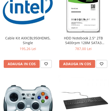
Cable Kit AXXCBL950HDMS,
HDD Notebook 2.5" 2TB
Single
5400rpm 128M SATA3
SEAGATE
195,26 Lei
787,00 Lei
ADAUGA IN COS
ADAUGA IN COS