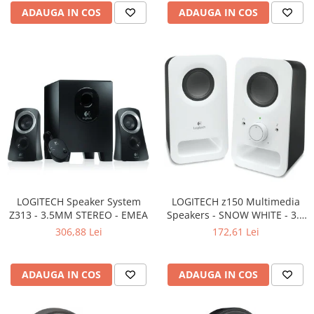
Carcase
ADAUGA IN COS
ADAUGA IN COS
Surse
Cooler
Servere & Componente
Componente Server
Servere
Software
Retelistica & Supraveghere
Printing
LOGITECH Speaker System
LOGITECH z150 Multimedia
Z313 - 3.5MM STEREO - EMEA
Speakers - SNOW WHITE - 3.5
Multifunctionale
MM - EU
306,88 Lei
172,61 Lei
Imprimante
Imprimante 3D
ADAUGA IN COS
ADAUGA IN COS
TV, Multimedia & Electronice