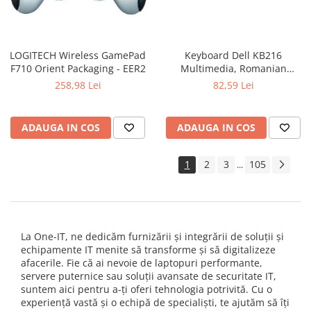
LOGITECH Wireless GamePad
Keyboard Dell KB216
F710 Orient Packaging - EER2
Multimedia, Romanian
(QWERTZ), Black
258,98 Lei
82,59 Lei
ADAUGA IN COS
ADAUGA IN COS
1
2
3
105
...
La One-IT, ne dedicăm furnizării și integrării de soluții și
echipamente IT menite să transforme și să digitalizeze
afacerile. Fie că ai nevoie de laptopuri performante,
servere puternice sau soluții avansate de securitate IT,
suntem aici pentru a-ți oferi tehnologia potrivită. Cu o
experiență vastă și o echipă de specialiști, te ajutăm să îți