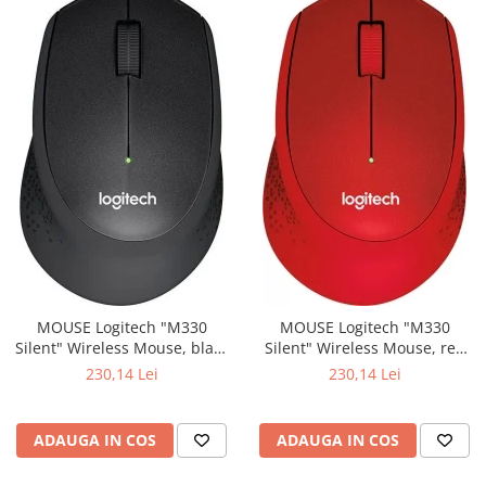
MOUSE Logitech "M330
MOUSE Logitech "M330
Silent" Wireless Mouse, black
Silent" Wireless Mouse, red
"910-004909" (include timbru
"910-004911" (include timbru
230,14 Lei
230,14 Lei
verde 0.01 lei)
verde 0.01 lei)
ADAUGA IN COS
ADAUGA IN COS