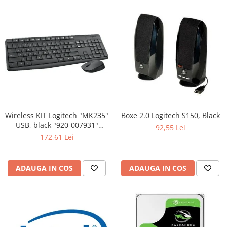
Wireless KIT Logitech "MK235"
Boxe 2.0 Logitech S150, Black
USB, black "920-007931"
92,55 Lei
(include timbru verde 0.01 lei)
172,61 Lei
ADAUGA IN COS
ADAUGA IN COS