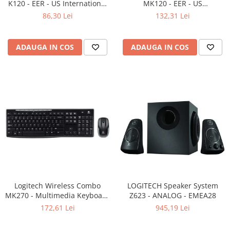
K120 - EER - US International
MK120 - EER - US
Adaptoare
layout
International layout
86,30 Lei
132,31 Lei
Boxe
Mouse
Casti
ADAUGA IN COS
ADAUGA IN COS
Mouse Pad
Tastaturi
USB Hub
Componente PC
Placi de Baza
Placi Video
CPU
Memorii
Logitech Wireless Combo
LOGITECH Speaker System
MK270 - Multimedia Keyboard
SSD
Z623 - ANALOG - EMEA28
+ Mouse, Black
172,61 Lei
945,19 Lei
Hard Disc-uri