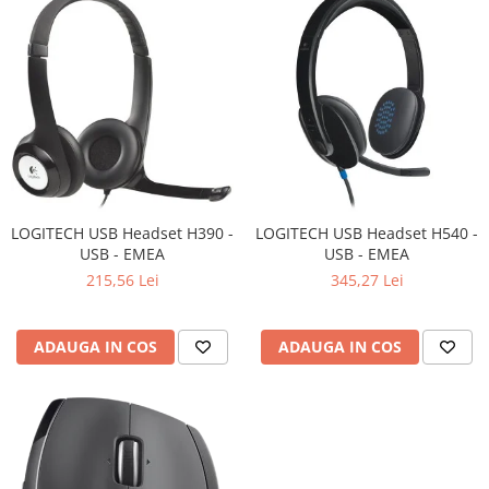
Televizoare & accesorii
Multiboard & Accessorii
Multimedia
Foto & Video
Cloud si Aplicatii SaaS
Sisteme Videoconferinta
LOGITECH USB Headset H390 -
LOGITECH USB Headset H540 -
Securitate Date
USB - EMEA
USB - EMEA
Firewall
215,56 Lei
345,27 Lei
Antivirus
ADAUGA IN COS
ADAUGA IN COS