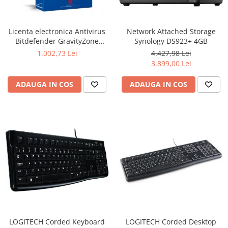
Ochelari Smart
Smartphone IPhone
Licenta electronica Antivirus
Network Attached Storage
Bitdefender GravityZone
Synology DS923+ 4GB
Sisteme PC & Periferice
Business Security, 5 useri, 2
1.002,73 Lei
4.427,98 Lei
ani - securitate business
3.899,00 Lei
Sisteme Desktop & Monitoare
PC NUC
ADAUGA IN COS
ADAUGA IN COS
Gaming PC & Console
Desk Gaming
Microfoane & Casti Gaming
Mouse Gaming
Scaune Gaming
Tastaturi Gaming
Card Reader
Periferice PC
Camere Web
LOGITECH Corded Keyboard
LOGITECH Corded Desktop