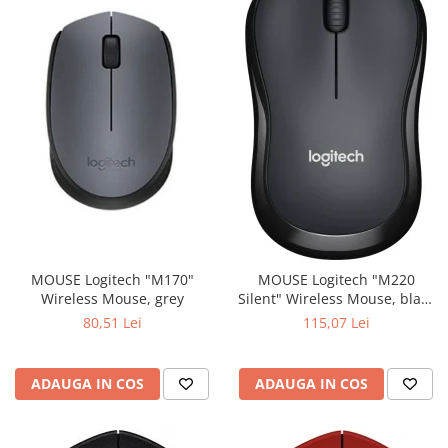
MOUSE Logitech "M170"
MOUSE Logitech "M220
Wireless Mouse, grey
Silent" Wireless Mouse, black
"910-004878" (include timbru
80,51 Lei
115,07 Lei
verde 0.01 lei)
ADAUGA IN COS
ADAUGA IN COS