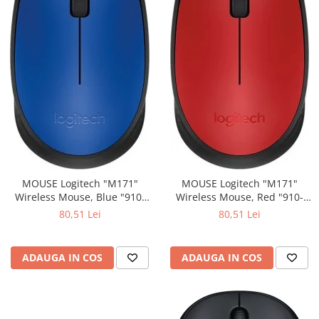
MOUSE Logitech "M171"
MOUSE Logitech "M171"
Wireless Mouse, Blue "910-
Wireless Mouse, Red "910-
004640" (include timbru verde
004641" (include timbru verde
80,51 Lei
80,51 Lei
0.01 lei)
0.01 lei)
ADAUGA IN COS
ADAUGA IN COS