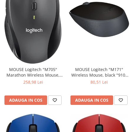
MOUSE Logitech "M171"
MOUSE Logitech "M705"
Wireless Mouse, black "910-
Marathon Wireless Mouse,
004424" (include timbru verde
black "910-001949" (include
80,51 Lei
258,98 Lei
0.01 lei)
timbru verde 0.01 lei)
ADAUGA IN COS
ADAUGA IN COS