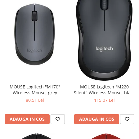
MOUSE Logitech "M170"
MOUSE Logitech "M220
Wireless Mouse, grey
Silent" Wireless Mouse, black
"910-004878" (include timbru
80,51 Lei
115,07 Lei
verde 0.01 lei)
ADAUGA IN COS
ADAUGA IN COS