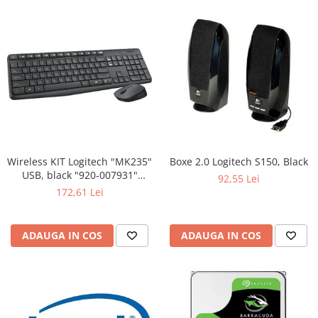
Wireless KIT Logitech "MK235"
Boxe 2.0 Logitech S150, Black
USB, black "920-007931"
92,55 Lei
(include timbru verde 0.01 lei)
172,61 Lei
ADAUGA IN COS
ADAUGA IN COS