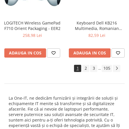
LOGITECH Wireless GamePad
Keyboard Dell KB216
F710 Orient Packaging - EER2
Multimedia, Romanian
(QWERTZ), Black
258,98 Lei
82,59 Lei
ADAUGA IN COS
ADAUGA IN COS
1
2
3
105
...
La One-IT, ne dedicăm furnizării și integrării de soluții și
echipamente IT menite să transforme și să digitalizeze
afacerile. Fie că ai nevoie de laptopuri performante,
servere puternice sau soluții avansate de securitate IT,
suntem aici pentru a-ți oferi tehnologia potrivită. Cu o
experiență vastă și o echipă de specialiști, te ajutăm să îți