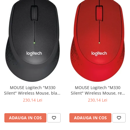
MOUSE Logitech "M330
MOUSE Logitech "M330
Silent" Wireless Mouse, black
Silent" Wireless Mouse, red
"910-004909" (include timbru
"910-004911" (include timbru
230,14 Lei
230,14 Lei
verde 0.01 lei)
verde 0.01 lei)
ADAUGA IN COS
ADAUGA IN COS