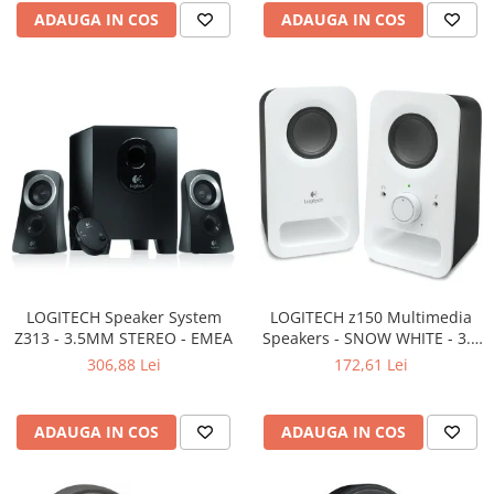
Carcase
ADAUGA IN COS
ADAUGA IN COS
Surse
Cooler
Servere & Componente
Componente Server
Servere
Software
Retelistica & Supraveghere
Printing
LOGITECH Speaker System
LOGITECH z150 Multimedia
Z313 - 3.5MM STEREO - EMEA
Speakers - SNOW WHITE - 3.5
Multifunctionale
MM - EU
306,88 Lei
172,61 Lei
Imprimante
Imprimante 3D
ADAUGA IN COS
ADAUGA IN COS
TV, Multimedia & Electronice