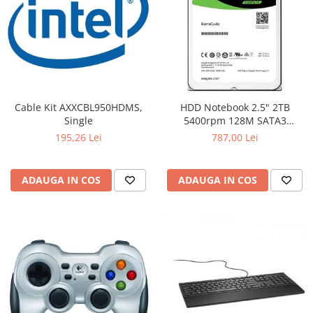
Cable Kit AXXCBL950HDMS,
HDD Notebook 2.5" 2TB
Single
5400rpm 128M SATA3
SEAGATE
195,26 Lei
787,00 Lei
ADAUGA IN COS
ADAUGA IN COS