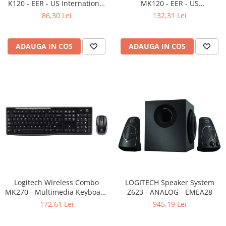
K120 - EER - US International
MK120 - EER - US
Adaptoare
layout
International layout
86,30 Lei
132,31 Lei
Boxe
Mouse
Casti
ADAUGA IN COS
ADAUGA IN COS
Mouse Pad
Tastaturi
USB Hub
Componente PC
Placi de Baza
Placi Video
CPU
Memorii
Logitech Wireless Combo
LOGITECH Speaker System
MK270 - Multimedia Keyboard
SSD
Z623 - ANALOG - EMEA28
+ Mouse, Black
172,61 Lei
945,19 Lei
Hard Disc-uri