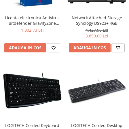
Ochelari Smart
Smartphone IPhone
Licenta electronica Antivirus
Network Attached Storage
Bitdefender GravityZone
Synology DS923+ 4GB
Sisteme PC & Periferice
Business Security, 5 useri, 2
1.002,73 Lei
4.427,98 Lei
ani - securitate business
3.899,00 Lei
Sisteme Desktop & Monitoare
PC NUC
ADAUGA IN COS
ADAUGA IN COS
Gaming PC & Console
Desk Gaming
Microfoane & Casti Gaming
Mouse Gaming
Scaune Gaming
Tastaturi Gaming
Card Reader
Periferice PC
Camere Web
LOGITECH Corded Keyboard
LOGITECH Corded Desktop