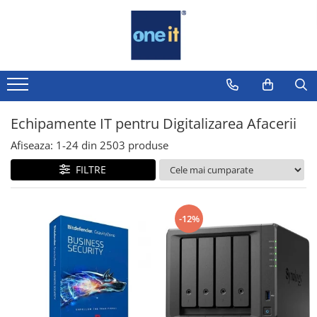
Toate Produsele
Laptop, Tablete & Telefoane
Laptop / Notebook
Echipamente IT pentru Digitalizarea Afacerii
Notebook Consumer
Afiseaza:
1-
24
din
2503
produse
Accesorii Laptop
FILTRE
Componente Laptop
Tablete & accesorii
-12%
Telefoane & accesorii
Smart Watch
Apple AirTag
Inele Smart