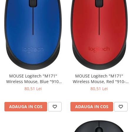
MOUSE Logitech "M171"
MOUSE Logitech "M171"
Wireless Mouse, Blue "910-
Wireless Mouse, Red "910-
004640" (include timbru verde
004641" (include timbru verde
80,51 Lei
80,51 Lei
0.01 lei)
0.01 lei)
ADAUGA IN COS
ADAUGA IN COS