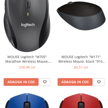
MOUSE Logitech "M171"
MOUSE Logitech "M705"
Wireless Mouse, black "910-
Marathon Wireless Mouse,
004424" (include timbru verde
black "910-001949" (include
80,51 Lei
258,98 Lei
0.01 lei)
timbru verde 0.01 lei)
ADAUGA IN COS
ADAUGA IN COS