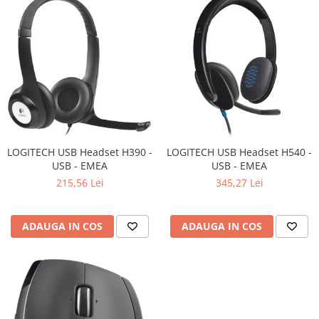
Televizoare & accesorii
Multiboard & Accessorii
Multimedia
Foto & Video
Cloud si Aplicatii SaaS
Sisteme Videoconferinta
LOGITECH USB Headset H390 -
LOGITECH USB Headset H540 -
Securitate Date
USB - EMEA
USB - EMEA
Firewall
215,56 Lei
345,27 Lei
Antivirus
ADAUGA IN COS
ADAUGA IN COS