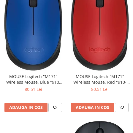
MOUSE Logitech "M171"
MOUSE Logitech "M171"
Wireless Mouse, Blue "910-
Wireless Mouse, Red "910-
004640" (include timbru verde
004641" (include timbru verde
80,51 Lei
80,51 Lei
0.01 lei)
0.01 lei)
ADAUGA IN COS
ADAUGA IN COS