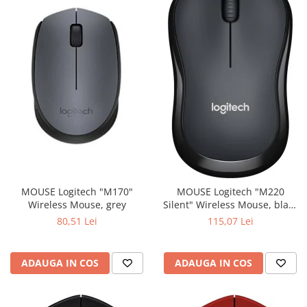
MOUSE Logitech "M170"
MOUSE Logitech "M220
Wireless Mouse, grey
Silent" Wireless Mouse, black
"910-004878" (include timbru
80,51 Lei
115,07 Lei
verde 0.01 lei)
ADAUGA IN COS
ADAUGA IN COS