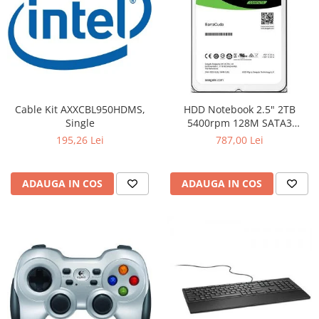
Cable Kit AXXCBL950HDMS,
HDD Notebook 2.5" 2TB
Single
5400rpm 128M SATA3
SEAGATE
195,26 Lei
787,00 Lei
ADAUGA IN COS
ADAUGA IN COS