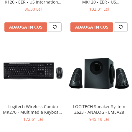
K120 - EER - US International
MK120 - EER - US
layout
International layout
86,30 Lei
132,31 Lei
ADAUGA IN COS
ADAUGA IN COS
Logitech Wireless Combo
LOGITECH Speaker System
MK270 - Multimedia Keyboard
Z623 - ANALOG - EMEA28
+ Mouse, Black
172,61 Lei
945,19 Lei