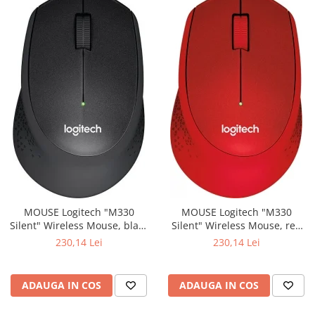
MOUSE Logitech "M330
MOUSE Logitech "M330
Silent" Wireless Mouse, black
Silent" Wireless Mouse, red
"910-004909" (include timbru
"910-004911" (include timbru
230,14 Lei
230,14 Lei
verde 0.01 lei)
verde 0.01 lei)
ADAUGA IN COS
ADAUGA IN COS