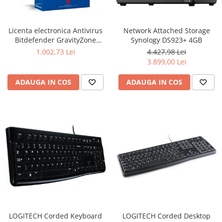
Boxe
Smartphone IPhone
Mouse
Licenta electronica Antivirus
Network Attached Storage
Casti
Bitdefender GravityZone
Synology DS923+ 4GB
Mouse Pad
Business Security, 5 useri, 2
1.002,73 Lei
4.427,98 Lei
Tastaturi
ani - securitate business
3.899,00 Lei
USB Hub
ADAUGA IN COS
ADAUGA IN COS
LOGITECH Corded Keyboard
LOGITECH Corded Desktop