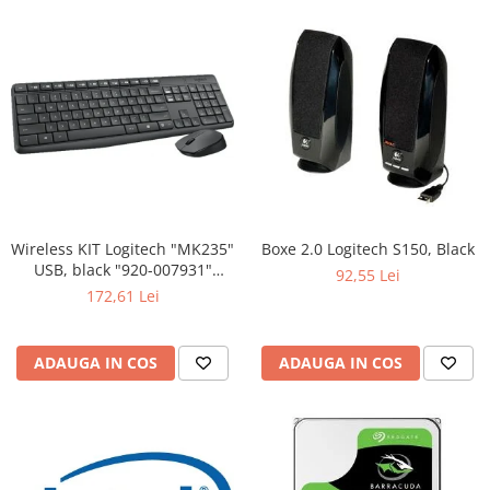
Wireless KIT Logitech "MK235"
Boxe 2.0 Logitech S150, Black
USB, black "920-007931"
92,55 Lei
(include timbru verde 0.01 lei)
172,61 Lei
ADAUGA IN COS
ADAUGA IN COS