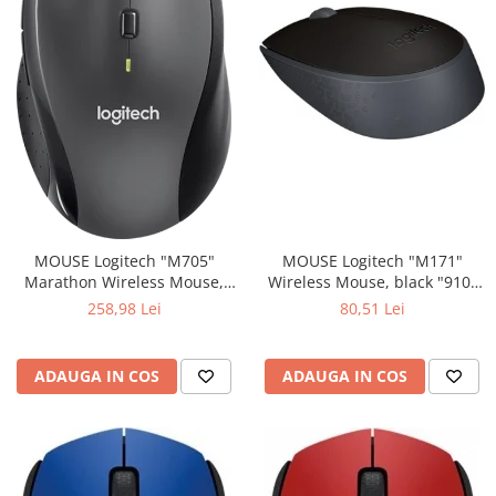
MOUSE Logitech "M171"
MOUSE Logitech "M705"
Wireless Mouse, black "910-
Marathon Wireless Mouse,
004424" (include timbru verde
black "910-001949" (include
80,51 Lei
258,98 Lei
0.01 lei)
timbru verde 0.01 lei)
ADAUGA IN COS
ADAUGA IN COS