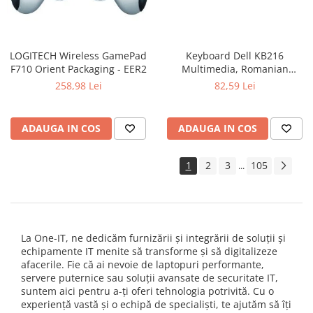
LOGITECH Wireless GamePad
Keyboard Dell KB216
F710 Orient Packaging - EER2
Multimedia, Romanian
(QWERTZ), Black
258,98 Lei
82,59 Lei
ADAUGA IN COS
ADAUGA IN COS
1
2
3
105
...
La One-IT, ne dedicăm furnizării și integrării de soluții și
echipamente IT menite să transforme și să digitalizeze
afacerile. Fie că ai nevoie de laptopuri performante,
servere puternice sau soluții avansate de securitate IT,
suntem aici pentru a-ți oferi tehnologia potrivită. Cu o
experiență vastă și o echipă de specialiști, te ajutăm să îți