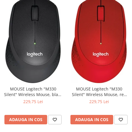
MOUSE Logitech "M330
MOUSE Logitech "M330
Silent" Wireless Mouse, black
Silent" Wireless Mouse, red
"910-004909" (include timbru
"910-004911" (include timbru
229,75 Lei
229,75 Lei
verde 0.01 lei)
verde 0.01 lei)
ADAUGA IN COS
ADAUGA IN COS