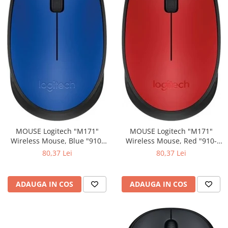
MOUSE Logitech "M171"
MOUSE Logitech "M171"
Wireless Mouse, Blue "910-
Wireless Mouse, Red "910-
004640" (include timbru verde
004641" (include timbru verde
80,37 Lei
80,37 Lei
0.01 lei)
0.01 lei)
ADAUGA IN COS
ADAUGA IN COS