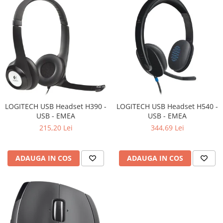
Televizoare & accesorii
Multiboard & Accessorii
Multimedia
Foto & Video
Cloud si Aplicatii SaaS
Sisteme Videoconferinta
LOGITECH USB Headset H390 -
LOGITECH USB Headset H540 -
Securitate Date
USB - EMEA
USB - EMEA
Firewall
215,20 Lei
344,69 Lei
Antivirus
ADAUGA IN COS
ADAUGA IN COS