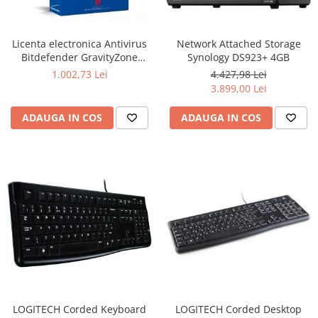
Ochelari Smart
Smartphone IPhone
Licenta electronica Antivirus
Network Attached Storage
Bitdefender GravityZone
Synology DS923+ 4GB
Sisteme PC & Periferice
Business Security, 5 useri, 2
1.002,73 Lei
4.427,98 Lei
ani - securitate business
3.899,00 Lei
Sisteme Desktop & Monitoare
PC NUC
ADAUGA IN COS
ADAUGA IN COS
Gaming PC & Console
Desk Gaming
Microfoane & Casti Gaming
Mouse Gaming
Scaune Gaming
Tastaturi Gaming
Card Reader
Periferice PC
Camere Web
LOGITECH Corded Keyboard
LOGITECH Corded Desktop