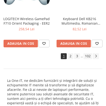
LOGITECH Wireless GamePad
Keyboard Dell KB216
F710 Orient Packaging - EER2
Multimedia, Romanian
(QWERTZ), Black
258,54 Lei
82,52 Lei
ADAUGA IN COS
ADAUGA IN COS
1
2
3
102
...
La One-IT, ne dedicăm furnizării și integrării de soluții și
echipamente IT menite să transforme și să digitalizeze
afacerile. Fie că ai nevoie de laptopuri performante,
servere puternice sau soluții avansate de securitate IT,
suntem aici pentru a-ți oferi tehnologia potrivită. Cu o
experiență vastă și o echipă de specialiști, te ajutăm să îți