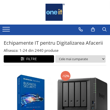
Toate Produsele
Laptop, Tablete & Telefoane
Laptop / Notebook
Echipamente IT pentru Digitalizarea Afacerii
Notebook Consumer
Afiseaza:
1-
24
din
2440
produse
Accesorii Laptop
FILTRE
Componente Laptop
Tablete & accesorii
-12%
Telefoane & accesorii
Smart Watch
Apple AirTag
Inele Smart