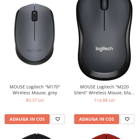
MOUSE Logitech "M170"
MOUSE Logitech "M220
Wireless Mouse, grey
Silent" Wireless Mouse, black
"910-004878" (include timbru
80,37 Lei
114,88 Lei
verde 0.01 lei)
ADAUGA IN COS
ADAUGA IN COS