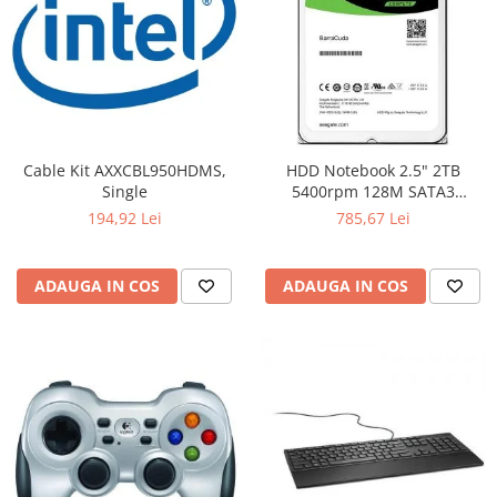
Cable Kit AXXCBL950HDMS,
HDD Notebook 2.5" 2TB
Single
5400rpm 128M SATA3
SEAGATE
194,92 Lei
785,67 Lei
ADAUGA IN COS
ADAUGA IN COS