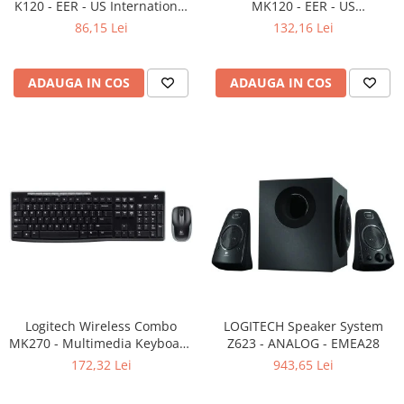
K120 - EER - US International
MK120 - EER - US
Adaptoare
layout
International layout
86,15 Lei
132,16 Lei
Boxe
Mouse
Casti
ADAUGA IN COS
ADAUGA IN COS
Mouse Pad
Tastaturi
USB Hub
Componente PC
Placi de Baza
Placi Video
CPU
Memorii
Logitech Wireless Combo
LOGITECH Speaker System
MK270 - Multimedia Keyboard
SSD
Z623 - ANALOG - EMEA28
+ Mouse, Black
172,32 Lei
943,65 Lei
Hard Disc-uri