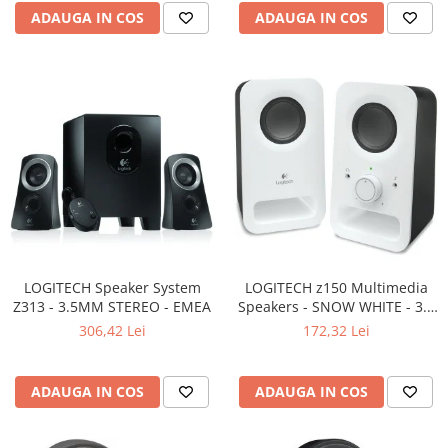
Carcase
ADAUGA IN COS
ADAUGA IN COS
Surse
Cooler
Servere & Componente
Componente Server
Servere
Software
Retelistica & Supraveghere
Printing
LOGITECH Speaker System
LOGITECH z150 Multimedia
Z313 - 3.5MM STEREO - EMEA
Speakers - SNOW WHITE - 3.5
Multifunctionale
MM - EU
306,42 Lei
172,32 Lei
Imprimante
Imprimante 3D
ADAUGA IN COS
ADAUGA IN COS
TV, Multimedia & Electronice