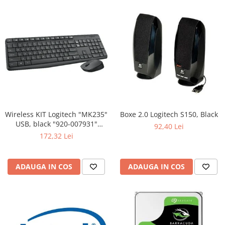
Wireless KIT Logitech "MK235"
Boxe 2.0 Logitech S150, Black
USB, black "920-007931"
92,40 Lei
(include timbru verde 0.01 lei)
172,32 Lei
ADAUGA IN COS
ADAUGA IN COS