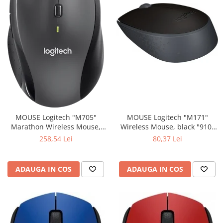
MOUSE Logitech "M171"
MOUSE Logitech "M705"
Wireless Mouse, black "910-
Marathon Wireless Mouse,
004424" (include timbru verde
black "910-001949" (include
80,37 Lei
258,54 Lei
0.01 lei)
timbru verde 0.01 lei)
ADAUGA IN COS
ADAUGA IN COS