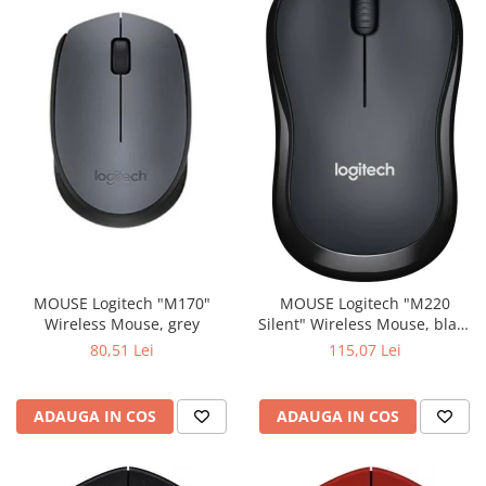
MOUSE Logitech "M170"
MOUSE Logitech "M220
Wireless Mouse, grey
Silent" Wireless Mouse, black
"910-004878" (include timbru
80,51 Lei
115,07 Lei
verde 0.01 lei)
ADAUGA IN COS
ADAUGA IN COS