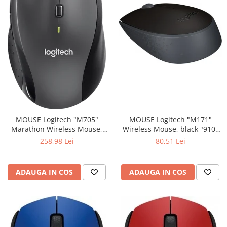
MOUSE Logitech "M171"
MOUSE Logitech "M705"
Wireless Mouse, black "910-
Marathon Wireless Mouse,
004424" (include timbru verde
black "910-001949" (include
80,51 Lei
258,98 Lei
0.01 lei)
timbru verde 0.01 lei)
ADAUGA IN COS
ADAUGA IN COS