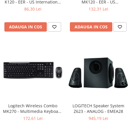
K120 - EER - US International
MK120 - EER - US
layout
International layout
86,30 Lei
132,31 Lei
ADAUGA IN COS
ADAUGA IN COS
Logitech Wireless Combo
LOGITECH Speaker System
MK270 - Multimedia Keyboard
Z623 - ANALOG - EMEA28
+ Mouse, Black
172,61 Lei
945,19 Lei