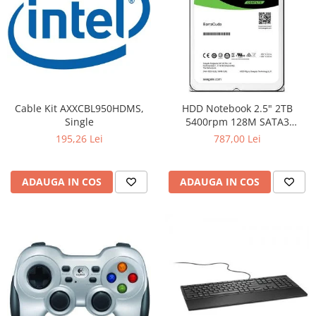
Cable Kit AXXCBL950HDMS,
HDD Notebook 2.5" 2TB
Single
5400rpm 128M SATA3
SEAGATE
195,26 Lei
787,00 Lei
ADAUGA IN COS
ADAUGA IN COS