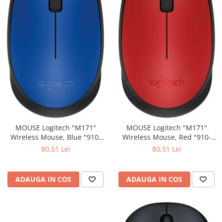
MOUSE Logitech "M171"
MOUSE Logitech "M171"
Wireless Mouse, Blue "910-
Wireless Mouse, Red "910-
004640" (include timbru verde
004641" (include timbru verde
80,51 Lei
80,51 Lei
0.01 lei)
0.01 lei)
ADAUGA IN COS
ADAUGA IN COS