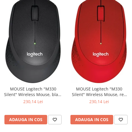
MOUSE Logitech "M330
MOUSE Logitech "M330
Silent" Wireless Mouse, black
Silent" Wireless Mouse, red
"910-004909" (include timbru
"910-004911" (include timbru
230,14 Lei
230,14 Lei
verde 0.01 lei)
verde 0.01 lei)
ADAUGA IN COS
ADAUGA IN COS