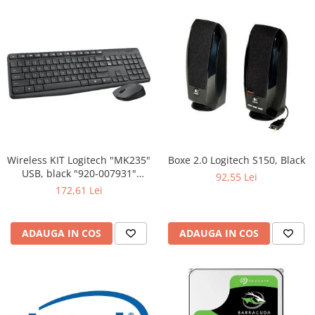
Wireless KIT Logitech "MK235"
Boxe 2.0 Logitech S150, Black
USB, black "920-007931"
92,55 Lei
(include timbru verde 0.01 lei)
172,61 Lei
ADAUGA IN COS
ADAUGA IN COS