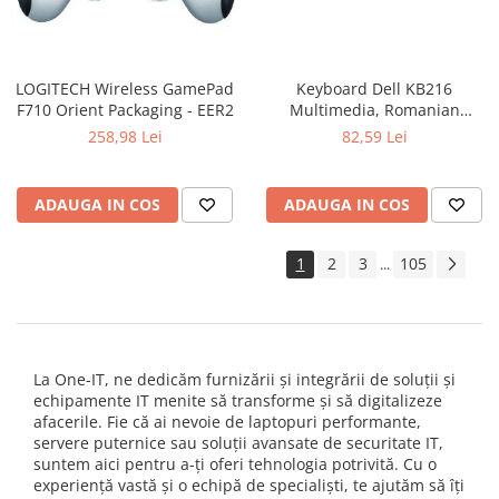
LOGITECH Wireless GamePad
Keyboard Dell KB216
F710 Orient Packaging - EER2
Multimedia, Romanian
(QWERTZ), Black
258,98 Lei
82,59 Lei
ADAUGA IN COS
ADAUGA IN COS
1
2
3
105
...
La One-IT, ne dedicăm furnizării și integrării de soluții și
echipamente IT menite să transforme și să digitalizeze
afacerile. Fie că ai nevoie de laptopuri performante,
servere puternice sau soluții avansate de securitate IT,
suntem aici pentru a-ți oferi tehnologia potrivită. Cu o
experiență vastă și o echipă de specialiști, te ajutăm să îți