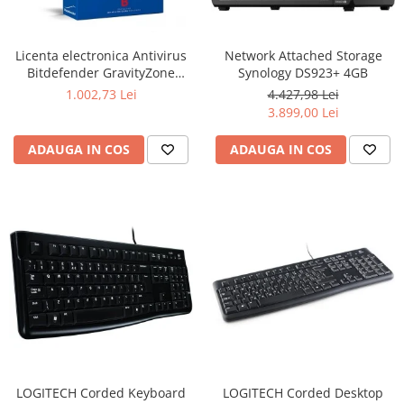
Boxe
Smartphone IPhone
Mouse
Licenta electronica Antivirus
Network Attached Storage
Casti
Bitdefender GravityZone
Synology DS923+ 4GB
Mouse Pad
Business Security, 5 useri, 2
1.002,73 Lei
4.427,98 Lei
Tastaturi
ani - securitate business
3.899,00 Lei
USB Hub
ADAUGA IN COS
ADAUGA IN COS
LOGITECH Corded Keyboard
LOGITECH Corded Desktop