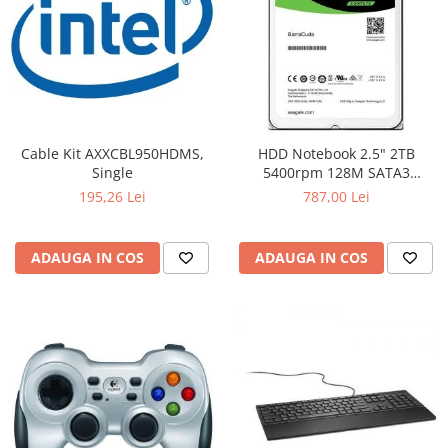
Cable Kit AXXCBL950HDMS,
HDD Notebook 2.5" 2TB
Single
5400rpm 128M SATA3
SEAGATE
195,26 Lei
787,00 Lei
ADAUGA IN COS
ADAUGA IN COS