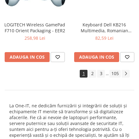
LOGITECH Wireless GamePad
Keyboard Dell KB216
F710 Orient Packaging - EER2
Multimedia, Romanian
(QWERTZ), Black
258,98 Lei
82,59 Lei
ADAUGA IN COS
ADAUGA IN COS
1
2
3
105
...
La One-IT, ne dedicăm furnizării și integrării de soluții și
echipamente IT menite să transforme și să digitalizeze
afacerile. Fie că ai nevoie de laptopuri performante,
servere puternice sau soluții avansate de securitate IT,
suntem aici pentru a-ți oferi tehnologia potrivită. Cu o
experiență vastă și o echipă de specialiști, te ajutăm să îți