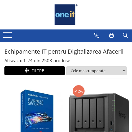
Toate Produsele
Laptop, Tablete & Telefoane
Laptop / Notebook
Echipamente IT pentru Digitalizarea Afacerii
Notebook Consumer
Afiseaza:
1-
24
din
2503
produse
Accesorii Laptop
FILTRE
Componente Laptop
Tablete & accesorii
-12%
Telefoane & accesorii
Smart Watch
Apple AirTag
Inele Smart