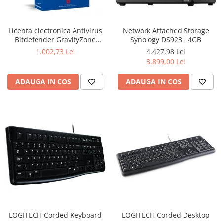
Ochelari Smart
Smartphone IPhone
Licenta electronica Antivirus
Network Attached Storage
Bitdefender GravityZone
Synology DS923+ 4GB
Sisteme PC & Periferice
Business Security, 5 useri, 2
1.002,73 Lei
4.427,98 Lei
ani - securitate business
3.899,00 Lei
Sisteme Desktop & Monitoare
PC NUC
ADAUGA IN COS
ADAUGA IN COS
Gaming PC & Console
Desk Gaming
Microfoane & Casti Gaming
Mouse Gaming
Scaune Gaming
Tastaturi Gaming
Card Reader
Periferice PC
Camere Web
LOGITECH Corded Keyboard
LOGITECH Corded Desktop