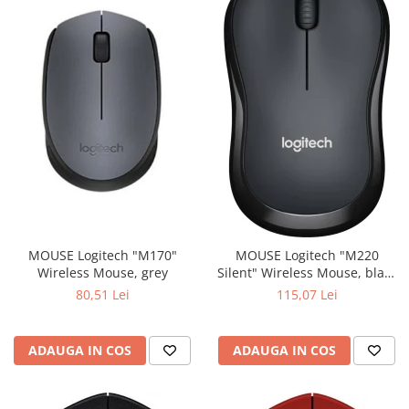
MOUSE Logitech "M170"
MOUSE Logitech "M220
Wireless Mouse, grey
Silent" Wireless Mouse, black
"910-004878" (include timbru
80,51 Lei
115,07 Lei
verde 0.01 lei)
ADAUGA IN COS
ADAUGA IN COS