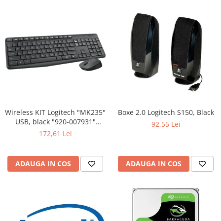
Wireless KIT Logitech "MK235"
Boxe 2.0 Logitech S150, Black
USB, black "920-007931"
92,55 Lei
(include timbru verde 0.01 lei)
172,61 Lei
ADAUGA IN COS
ADAUGA IN COS