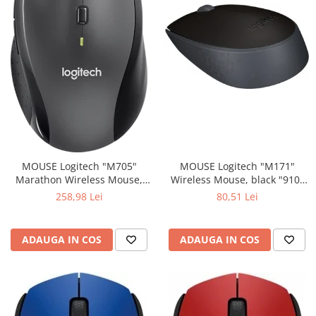
MOUSE Logitech "M171"
MOUSE Logitech "M705"
Wireless Mouse, black "910-
Marathon Wireless Mouse,
004424" (include timbru verde
black "910-001949" (include
80,51 Lei
258,98 Lei
0.01 lei)
timbru verde 0.01 lei)
ADAUGA IN COS
ADAUGA IN COS