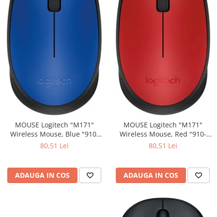
MOUSE Logitech "M171"
MOUSE Logitech "M171"
Wireless Mouse, Blue "910-
Wireless Mouse, Red "910-
004640" (include timbru verde
004641" (include timbru verde
80,51 Lei
80,51 Lei
0.01 lei)
0.01 lei)
ADAUGA IN COS
ADAUGA IN COS