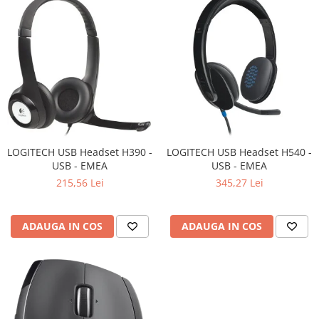
Televizoare & accesorii
Multiboard & Accessorii
Multimedia
Foto & Video
Cloud si Aplicatii SaaS
Sisteme Videoconferinta
LOGITECH USB Headset H390 -
LOGITECH USB Headset H540 -
Securitate Date
USB - EMEA
USB - EMEA
Firewall
215,56 Lei
345,27 Lei
Antivirus
ADAUGA IN COS
ADAUGA IN COS