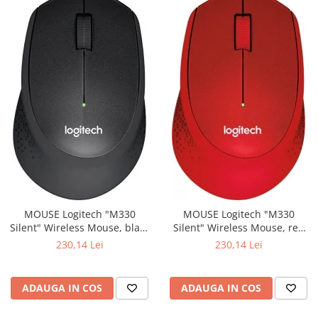
MOUSE Logitech "M330
MOUSE Logitech "M330
Silent" Wireless Mouse, black
Silent" Wireless Mouse, red
"910-004909" (include timbru
"910-004911" (include timbru
230,14 Lei
230,14 Lei
verde 0.01 lei)
verde 0.01 lei)
ADAUGA IN COS
ADAUGA IN COS