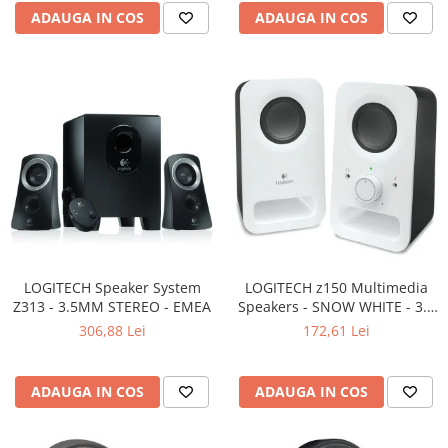
Carcase
ADAUGA IN COS
ADAUGA IN COS
Surse
Cooler
Servere & Componente
Componente Server
Servere
Software
Retelistica & Supraveghere
Printing
LOGITECH Speaker System
LOGITECH z150 Multimedia
Z313 - 3.5MM STEREO - EMEA
Speakers - SNOW WHITE - 3.5
Multifunctionale
MM - EU
306,88 Lei
172,61 Lei
Imprimante
Imprimante 3D
ADAUGA IN COS
ADAUGA IN COS
TV, Multimedia & Electronice