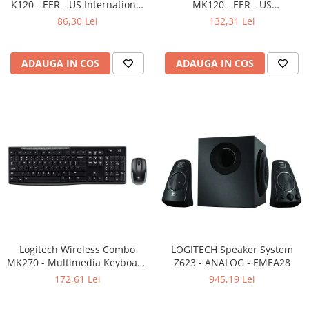
K120 - EER - US International
MK120 - EER - US
Adaptoare
layout
International layout
86,30 Lei
132,31 Lei
Boxe
Mouse
Casti
ADAUGA IN COS
ADAUGA IN COS
Mouse Pad
Tastaturi
USB Hub
Componente PC
Placi de Baza
Placi Video
CPU
Memorii
Logitech Wireless Combo
LOGITECH Speaker System
MK270 - Multimedia Keyboard
SSD
Z623 - ANALOG - EMEA28
+ Mouse, Black
172,61 Lei
945,19 Lei
Hard Disc-uri