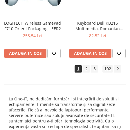
LOGITECH Wireless GamePad
Keyboard Dell KB216
F710 Orient Packaging - EER2
Multimedia, Romanian
(QWERTZ), Black
258,54 Lei
82,52 Lei
ADAUGA IN COS
ADAUGA IN COS
1
2
3
102
...
La One-IT, ne dedicăm furnizării și integrării de soluții și
echipamente IT menite să transforme și să digitalizeze
afacerile. Fie că ai nevoie de laptopuri performante,
servere puternice sau soluții avansate de securitate IT,
suntem aici pentru a-ți oferi tehnologia potrivită. Cu o
experiență vastă și o echipă de specialiști, te ajutăm să îți