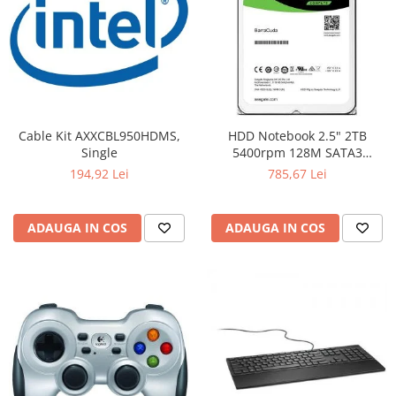
Cable Kit AXXCBL950HDMS,
HDD Notebook 2.5" 2TB
Single
5400rpm 128M SATA3
SEAGATE
194,92 Lei
785,67 Lei
ADAUGA IN COS
ADAUGA IN COS