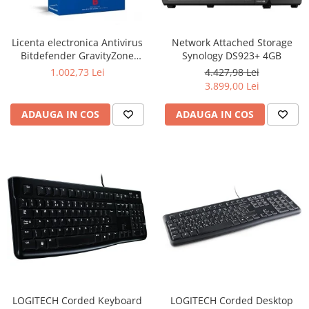
Boxe
Smartphone IPhone
Mouse
Licenta electronica Antivirus
Network Attached Storage
Casti
Bitdefender GravityZone
Synology DS923+ 4GB
Mouse Pad
Business Security, 5 useri, 2
1.002,73 Lei
4.427,98 Lei
Tastaturi
ani - securitate business
3.899,00 Lei
USB Hub
ADAUGA IN COS
ADAUGA IN COS
LOGITECH Corded Keyboard
LOGITECH Corded Desktop