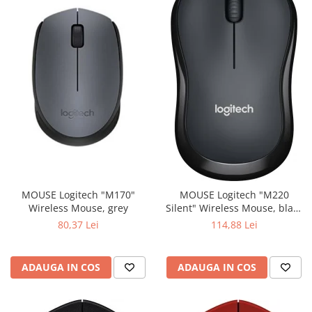
MOUSE Logitech "M170"
MOUSE Logitech "M220
Wireless Mouse, grey
Silent" Wireless Mouse, black
"910-004878" (include timbru
80,37 Lei
114,88 Lei
verde 0.01 lei)
ADAUGA IN COS
ADAUGA IN COS