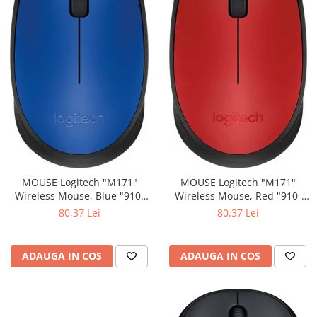
MOUSE Logitech "M171"
MOUSE Logitech "M171"
Wireless Mouse, Blue "910-
Wireless Mouse, Red "910-
004640" (include timbru verde
004641" (include timbru verde
80,37 Lei
80,37 Lei
0.01 lei)
0.01 lei)
ADAUGA IN COS
ADAUGA IN COS