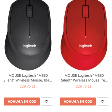
MOUSE Logitech "M330
MOUSE Logitech "M330
Silent" Wireless Mouse, black
Silent" Wireless Mouse, red
"910-004909" (include timbru
"910-004911" (include timbru
229,75 Lei
229,75 Lei
verde 0.01 lei)
verde 0.01 lei)
ADAUGA IN COS
ADAUGA IN COS