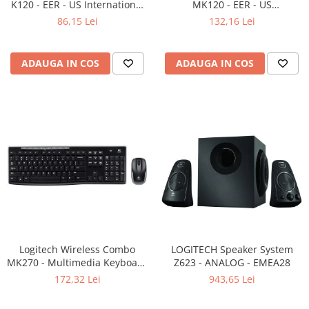
K120 - EER - US International
MK120 - EER - US
layout
International layout
86,15 Lei
132,16 Lei
ADAUGA IN COS
ADAUGA IN COS
Logitech Wireless Combo
LOGITECH Speaker System
MK270 - Multimedia Keyboard
Z623 - ANALOG - EMEA28
+ Mouse, Black
172,32 Lei
943,65 Lei