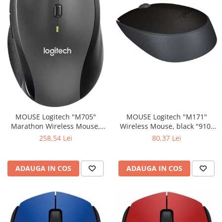
MOUSE Logitech "M171"
MOUSE Logitech "M705"
Wireless Mouse, black "910-
Marathon Wireless Mouse,
004424" (include timbru verde
black "910-001949" (include
80,37 Lei
258,54 Lei
0.01 lei)
timbru verde 0.01 lei)
ADAUGA IN COS
ADAUGA IN COS