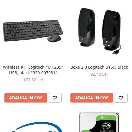
Wireless KIT Logitech "MK235"
Boxe 2.0 Logitech S150, Black
USB, black "920-007931"
92,40 Lei
(include timbru verde 0.01 lei)
172,32 Lei
ADAUGA IN COS
ADAUGA IN COS