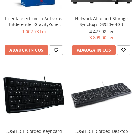
Boxe
Smartphone IPhone
Mouse
Licenta electronica Antivirus
Network Attached Storage
Casti
Bitdefender GravityZone
Synology DS923+ 4GB
Mouse Pad
Business Security, 5 useri, 2
1.002,73 Lei
4.427,98 Lei
Tastaturi
ani - securitate business
3.899,00 Lei
USB Hub
ADAUGA IN COS
ADAUGA IN COS
LOGITECH Corded Keyboard
LOGITECH Corded Desktop