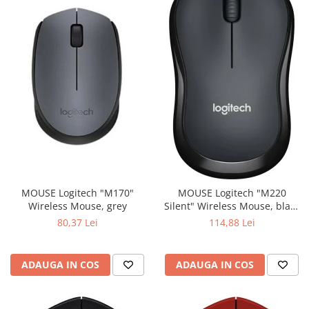
MOUSE Logitech "M170"
MOUSE Logitech "M220
Wireless Mouse, grey
Silent" Wireless Mouse, black
"910-004878" (include timbru
80,37 Lei
114,88 Lei
verde 0.01 lei)
ADAUGA IN COS
ADAUGA IN COS