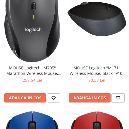
MOUSE Logitech "M171"
MOUSE Logitech "M705"
Wireless Mouse, black "910-
Marathon Wireless Mouse,
004424" (include timbru verde
black "910-001949" (include
80,37 Lei
258,54 Lei
0.01 lei)
timbru verde 0.01 lei)
ADAUGA IN COS
ADAUGA IN COS