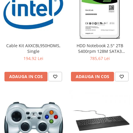
Cable Kit AXXCBL950HDMS,
HDD Notebook 2.5" 2TB
Single
5400rpm 128M SATA3
SEAGATE
194,92 Lei
785,67 Lei
ADAUGA IN COS
ADAUGA IN COS