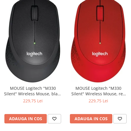
MOUSE Logitech "M330
MOUSE Logitech "M330
Silent" Wireless Mouse, black
Silent" Wireless Mouse, red
"910-004909" (include timbru
"910-004911" (include timbru
229,75 Lei
229,75 Lei
verde 0.01 lei)
verde 0.01 lei)
ADAUGA IN COS
ADAUGA IN COS