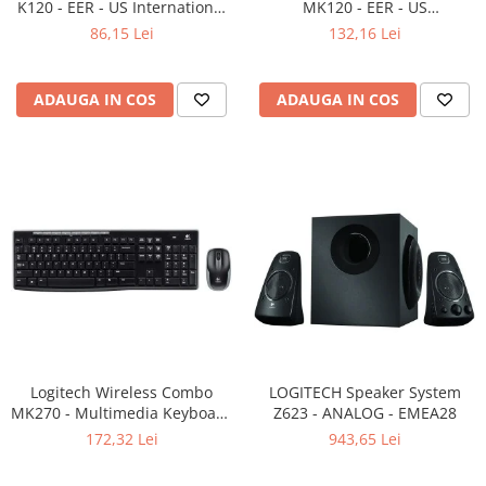
K120 - EER - US International
MK120 - EER - US
layout
International layout
86,15 Lei
132,16 Lei
ADAUGA IN COS
ADAUGA IN COS
Logitech Wireless Combo
LOGITECH Speaker System
MK270 - Multimedia Keyboard
Z623 - ANALOG - EMEA28
+ Mouse, Black
172,32 Lei
943,65 Lei