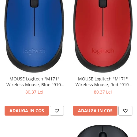
MOUSE Logitech "M171"
MOUSE Logitech "M171"
Wireless Mouse, Blue "910-
Wireless Mouse, Red "910-
004640" (include timbru verde
004641" (include timbru verde
80,37 Lei
80,37 Lei
0.01 lei)
0.01 lei)
ADAUGA IN COS
ADAUGA IN COS