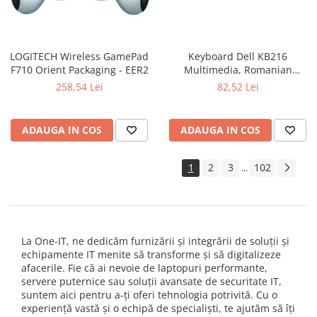
LOGITECH Wireless GamePad
Keyboard Dell KB216
F710 Orient Packaging - EER2
Multimedia, Romanian
(QWERTZ), Black
258,54 Lei
82,52 Lei
ADAUGA IN COS
ADAUGA IN COS
1
2
3
102
...
La One-IT, ne dedicăm furnizării și integrării de soluții și
echipamente IT menite să transforme și să digitalizeze
afacerile. Fie că ai nevoie de laptopuri performante,
servere puternice sau soluții avansate de securitate IT,
suntem aici pentru a-ți oferi tehnologia potrivită. Cu o
experiență vastă și o echipă de specialiști, te ajutăm să îți