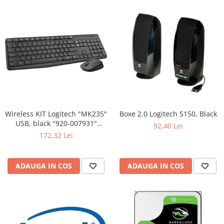
Wireless KIT Logitech "MK235"
Boxe 2.0 Logitech S150, Black
USB, black "920-007931"
92,40 Lei
(include timbru verde 0.01 lei)
172,32 Lei
ADAUGA IN COS
ADAUGA IN COS