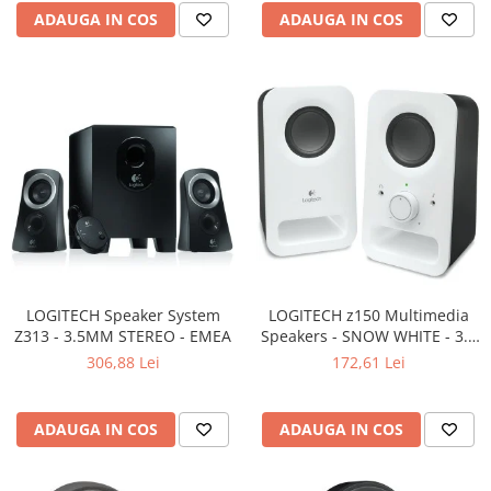
Carcase
ADAUGA IN COS
ADAUGA IN COS
Surse
Cooler
Servere & Componente
Componente Server
Servere
Software
Retelistica & Supraveghere
Printing
LOGITECH Speaker System
LOGITECH z150 Multimedia
Z313 - 3.5MM STEREO - EMEA
Speakers - SNOW WHITE - 3.5
Multifunctionale
MM - EU
306,88 Lei
172,61 Lei
Imprimante
Imprimante 3D
ADAUGA IN COS
ADAUGA IN COS
TV, Multimedia & Electronice