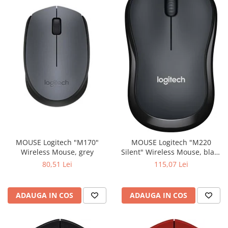
MOUSE Logitech "M170"
MOUSE Logitech "M220
Wireless Mouse, grey
Silent" Wireless Mouse, black
"910-004878" (include timbru
80,51 Lei
115,07 Lei
verde 0.01 lei)
ADAUGA IN COS
ADAUGA IN COS