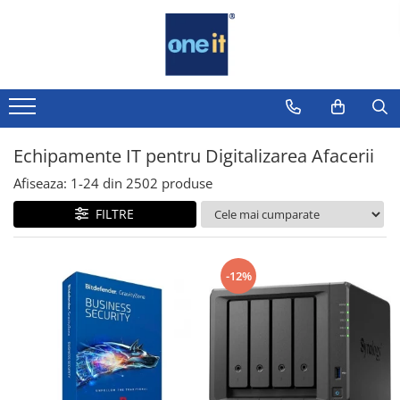
Toate Produsele
Laptop, Tablete & Telefoane
Laptop / Notebook
Echipamente IT pentru Digitalizarea Afacerii
Notebook Consumer
Afiseaza:
1-
24
din
2502
produse
Accesorii Laptop
FILTRE
Componente Laptop
Tablete & accesorii
-12%
Telefoane & accesorii
Smart Watch
Apple AirTag
Inele Smart