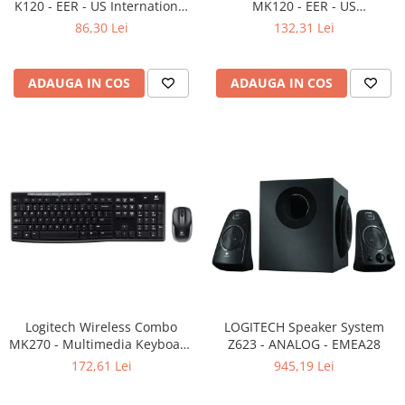
K120 - EER - US International
MK120 - EER - US
Adaptoare
layout
International layout
86,30 Lei
132,31 Lei
Boxe
Mouse
Casti
ADAUGA IN COS
ADAUGA IN COS
Mouse Pad
Tastaturi
USB Hub
Componente PC
Placi de Baza
Placi Video
CPU
Memorii
Logitech Wireless Combo
LOGITECH Speaker System
MK270 - Multimedia Keyboard
SSD
Z623 - ANALOG - EMEA28
+ Mouse, Black
172,61 Lei
945,19 Lei
Hard Disc-uri