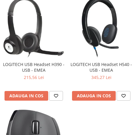
Televizoare & accesorii
Multiboard & Accessorii
Multimedia
Foto & Video
Cloud si Aplicatii SaaS
Sisteme Videoconferinta
LOGITECH USB Headset H390 -
LOGITECH USB Headset H540 -
Securitate Date
USB - EMEA
USB - EMEA
Firewall
215,56 Lei
345,27 Lei
Antivirus
ADAUGA IN COS
ADAUGA IN COS