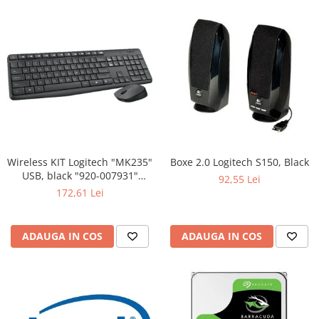
Wireless KIT Logitech "MK235"
Boxe 2.0 Logitech S150, Black
USB, black "920-007931"
92,55 Lei
(include timbru verde 0.01 lei)
172,61 Lei
ADAUGA IN COS
ADAUGA IN COS