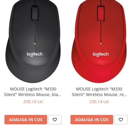
MOUSE Logitech "M330
MOUSE Logitech "M330
Silent" Wireless Mouse, black
Silent" Wireless Mouse, red
"910-004909" (include timbru
"910-004911" (include timbru
230,14 Lei
230,14 Lei
verde 0.01 lei)
verde 0.01 lei)
ADAUGA IN COS
ADAUGA IN COS