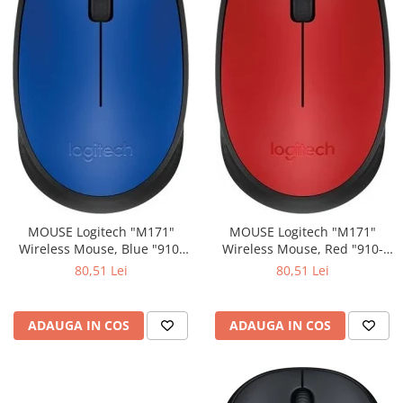
MOUSE Logitech "M171"
MOUSE Logitech "M171"
Wireless Mouse, Blue "910-
Wireless Mouse, Red "910-
004640" (include timbru verde
004641" (include timbru verde
80,51 Lei
80,51 Lei
0.01 lei)
0.01 lei)
ADAUGA IN COS
ADAUGA IN COS