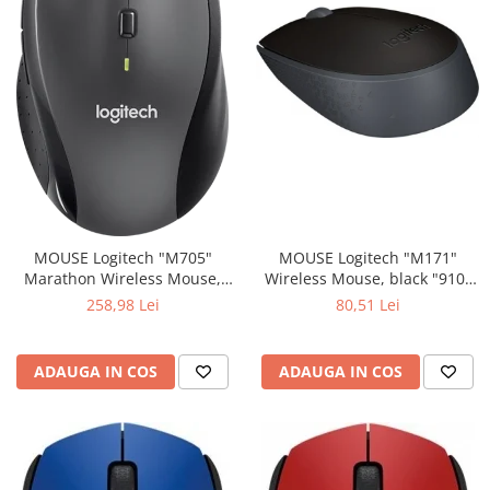
MOUSE Logitech "M171"
MOUSE Logitech "M705"
Wireless Mouse, black "910-
Marathon Wireless Mouse,
004424" (include timbru verde
black "910-001949" (include
80,51 Lei
258,98 Lei
0.01 lei)
timbru verde 0.01 lei)
ADAUGA IN COS
ADAUGA IN COS