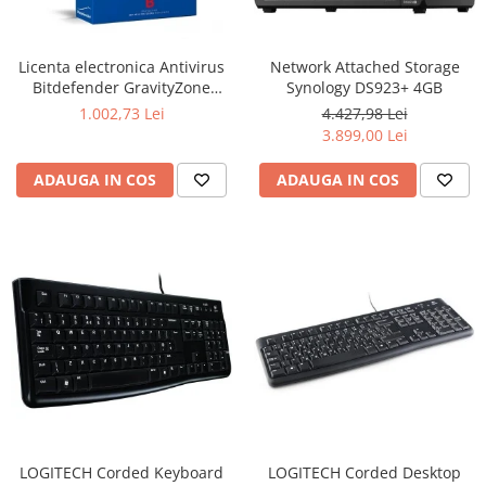
Ochelari Smart
Smartphone IPhone
Licenta electronica Antivirus
Network Attached Storage
Bitdefender GravityZone
Synology DS923+ 4GB
Sisteme PC & Periferice
Business Security, 5 useri, 2
1.002,73 Lei
4.427,98 Lei
ani - securitate business
3.899,00 Lei
Sisteme Desktop & Monitoare
PC NUC
ADAUGA IN COS
ADAUGA IN COS
Gaming PC & Console
Desk Gaming
Microfoane & Casti Gaming
Mouse Gaming
Scaune Gaming
Tastaturi Gaming
Card Reader
Periferice PC
Camere Web
LOGITECH Corded Keyboard
LOGITECH Corded Desktop