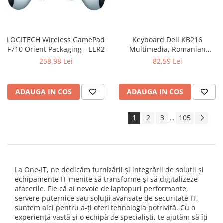
LOGITECH Wireless GamePad
Keyboard Dell KB216
F710 Orient Packaging - EER2
Multimedia, Romanian
(QWERTZ), Black
258,98 Lei
82,59 Lei
ADAUGA IN COS
ADAUGA IN COS
1
2
3
105
...
La One-IT, ne dedicăm furnizării și integrării de soluții și
echipamente IT menite să transforme și să digitalizeze
afacerile. Fie că ai nevoie de laptopuri performante,
servere puternice sau soluții avansate de securitate IT,
suntem aici pentru a-ți oferi tehnologia potrivită. Cu o
experiență vastă și o echipă de specialiști, te ajutăm să îți