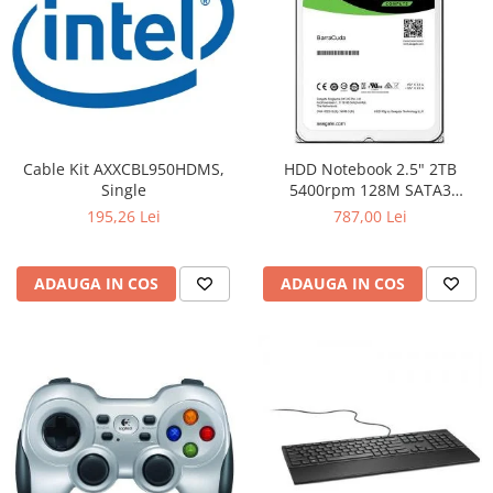
Cable Kit AXXCBL950HDMS,
HDD Notebook 2.5" 2TB
Single
5400rpm 128M SATA3
SEAGATE
195,26 Lei
787,00 Lei
ADAUGA IN COS
ADAUGA IN COS