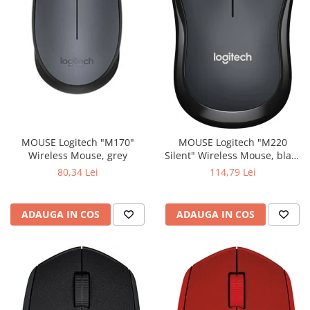
MOUSE Logitech "M170"
MOUSE Logitech "M220
Wireless Mouse, grey
Silent" Wireless Mouse, black
"910-004878" (include timbru
80,34 Lei
114,79 Lei
verde 0.01 lei)
ADAUGA IN COS
ADAUGA IN COS