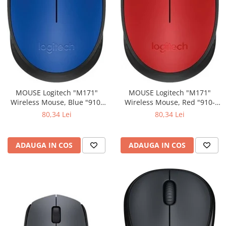
MOUSE Logitech "M171"
MOUSE Logitech "M171"
Wireless Mouse, Blue "910-
Wireless Mouse, Red "910-
004640" (include timbru verde
004641" (include timbru verde
80,34 Lei
80,34 Lei
0.01 lei)
0.01 lei)
ADAUGA IN COS
ADAUGA IN COS