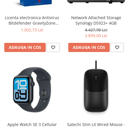
Ochelari Smart
Smartphone IPhone
Licenta electronica Antivirus
Network Attached Storage
Bitdefender GravityZone
Synology DS923+ 4GB
Sisteme PC & Periferice
Business Security, 5 useri, 2
1.002,73 Lei
4.427,98 Lei
ani - securitate business
3.899,00 Lei
Sisteme Desktop & Monitoare
PC NUC
ADAUGA IN COS
ADAUGA IN COS
Gaming PC & Console
Desk Gaming
Microfoane & Casti Gaming
Mouse Gaming
Scaune Gaming
Tastaturi Gaming
Card Reader
Periferice PC
Camere Web
Apple Watch SE 3 Cellular
Satechi Slim LX Wired Mouse -