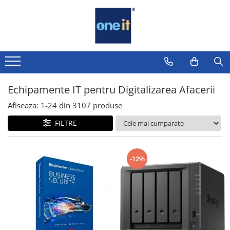
Toate Produsele
Laptop, Tablete & Telefoane
Laptop / Notebook
Echipamente IT pentru Digitalizarea Afacerii
Notebook Consumer
Afiseaza:
1-
24
din
3107
produse
Accesorii Laptop
FILTRE
Componente Laptop
Tablete & accesorii
-12%
Telefoane & accesorii
Smart Watch
Apple AirTag
Inele Smart