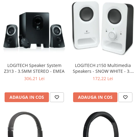
Televizoare & accesorii
Multiboard & Accessorii
Multimedia
Foto & Video
Cloud si Aplicatii SaaS
Sisteme Videoconferinta
LOGITECH Speaker System
LOGITECH z150 Multimedia
Securitate Date
Z313 - 3.5MM STEREO - EMEA
Speakers - SNOW WHITE - 3.5
Firewall
MM - EU
306,21 Lei
172,22 Lei
Antivirus
ADAUGA IN COS
ADAUGA IN COS