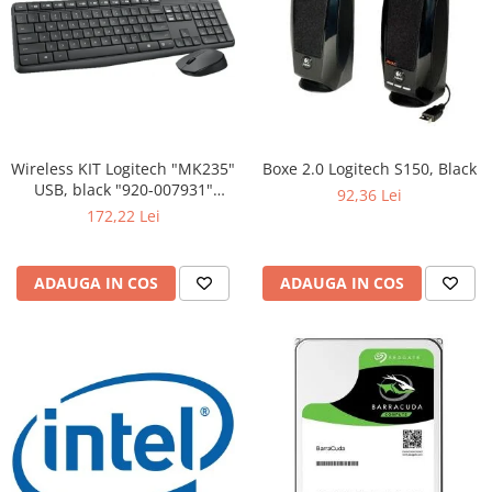
Wireless KIT Logitech "MK235"
Boxe 2.0 Logitech S150, Black
USB, black "920-007931"
92,36 Lei
(include timbru verde 0.01 lei)
172,22 Lei
ADAUGA IN COS
ADAUGA IN COS