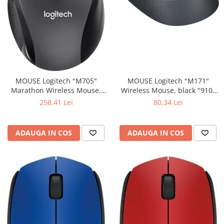
MOUSE Logitech "M171"
MOUSE Logitech "M705"
Wireless Mouse, black "910-
Marathon Wireless Mouse,
004424" (include timbru verde
black "910-001949" (include
80,34 Lei
258,41 Lei
0.01 lei)
timbru verde 0.01 lei)
ADAUGA IN COS
ADAUGA IN COS