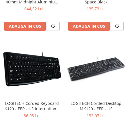
40mm Midnight Aluminium
Space Black
Adaptoare
Case with Midnight Sport
1.644,52 Lei
135,73 Lei
Boxe
Band - S/M
Mouse
Casti
ADAUGA IN COS
ADAUGA IN COS
Mouse Pad
Tastaturi
USB Hub
Componente PC
Placi de Baza
Placi Video
CPU
Memorii
LOGITECH Corded Keyboard
LOGITECH Corded Desktop
SSD
K120 - EER - US International
MK120 - EER - US
layout
International layout
86,08 Lei
132,07 Lei
Hard Disc-uri