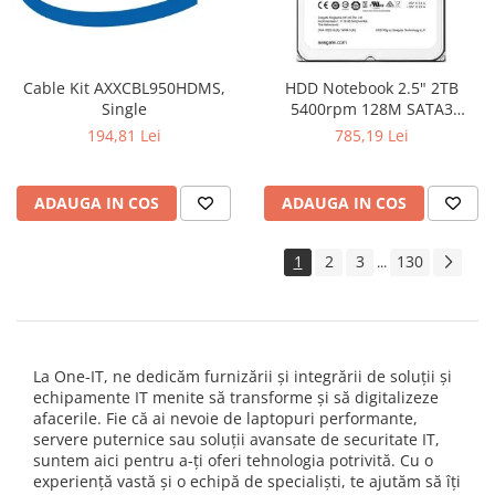
Cable Kit AXXCBL950HDMS,
HDD Notebook 2.5" 2TB
Single
5400rpm 128M SATA3
SEAGATE
194,81 Lei
785,19 Lei
ADAUGA IN COS
ADAUGA IN COS
1
2
3
130
...
La One-IT, ne dedicăm furnizării și integrării de soluții și
echipamente IT menite să transforme și să digitalizeze
afacerile. Fie că ai nevoie de laptopuri performante,
servere puternice sau soluții avansate de securitate IT,
suntem aici pentru a-ți oferi tehnologia potrivită. Cu o
experiență vastă și o echipă de specialiști, te ajutăm să îți