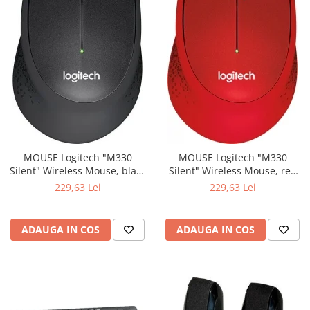
MOUSE Logitech "M330
MOUSE Logitech "M330
Silent" Wireless Mouse, black
Silent" Wireless Mouse, red
"910-004909" (include timbru
"910-004911" (include timbru
229,63 Lei
229,63 Lei
verde 0.01 lei)
verde 0.01 lei)
ADAUGA IN COS
ADAUGA IN COS