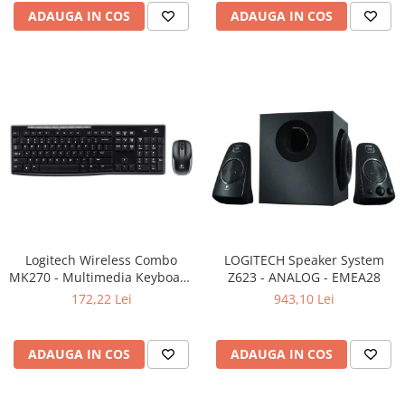
Carcase
ADAUGA IN COS
ADAUGA IN COS
Surse
Cooler
Servere & Componente
Componente Server
Servere
Software
Retelistica & Supraveghere
Printing
Logitech Wireless Combo
LOGITECH Speaker System
MK270 - Multimedia Keyboard
Z623 - ANALOG - EMEA28
Multifunctionale
+ Mouse, Black
172,22 Lei
943,10 Lei
Imprimante
Imprimante 3D
ADAUGA IN COS
ADAUGA IN COS
TV, Multimedia & Electronice