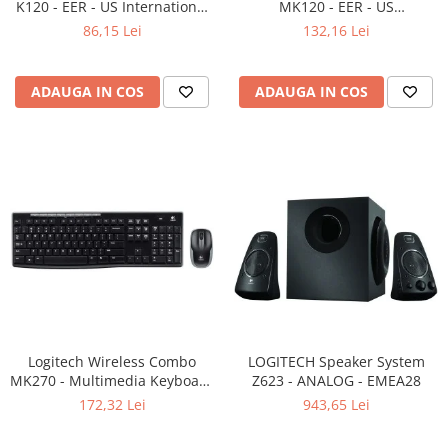
K120 - EER - US International
MK120 - EER - US
Adaptoare
layout
International layout
86,15 Lei
132,16 Lei
Boxe
Mouse
Casti
ADAUGA IN COS
ADAUGA IN COS
Mouse Pad
Tastaturi
USB Hub
Componente PC
Placi de Baza
Placi Video
CPU
Memorii
Logitech Wireless Combo
LOGITECH Speaker System
MK270 - Multimedia Keyboard
SSD
Z623 - ANALOG - EMEA28
+ Mouse, Black
172,32 Lei
943,65 Lei
Hard Disc-uri