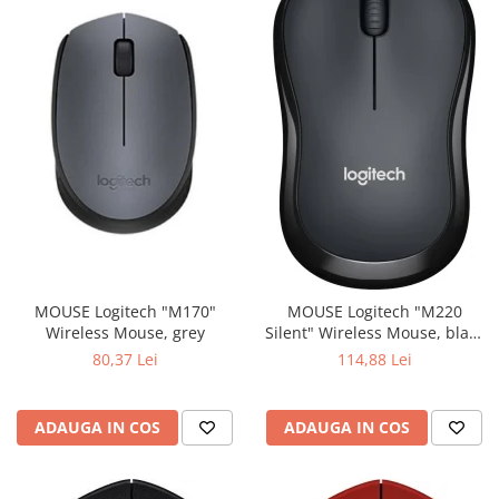
MOUSE Logitech "M170"
MOUSE Logitech "M220
Wireless Mouse, grey
Silent" Wireless Mouse, black
"910-004878" (include timbru
80,37 Lei
114,88 Lei
verde 0.01 lei)
ADAUGA IN COS
ADAUGA IN COS