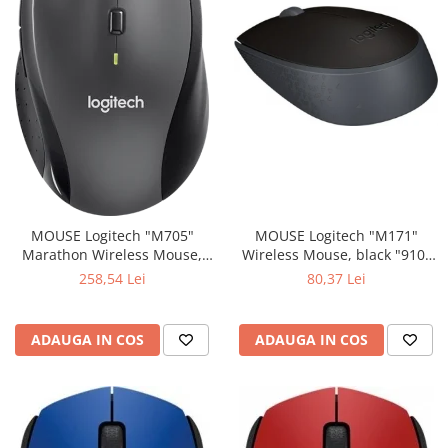
MOUSE Logitech "M171"
MOUSE Logitech "M705"
Wireless Mouse, black "910-
Marathon Wireless Mouse,
004424" (include timbru verde
black "910-001949" (include
80,37 Lei
258,54 Lei
0.01 lei)
timbru verde 0.01 lei)
ADAUGA IN COS
ADAUGA IN COS