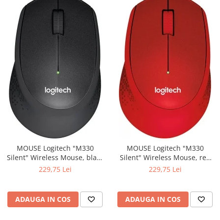
MOUSE Logitech "M330
MOUSE Logitech "M330
Silent" Wireless Mouse, black
Silent" Wireless Mouse, red
"910-004909" (include timbru
"910-004911" (include timbru
229,75 Lei
229,75 Lei
verde 0.01 lei)
verde 0.01 lei)
ADAUGA IN COS
ADAUGA IN COS