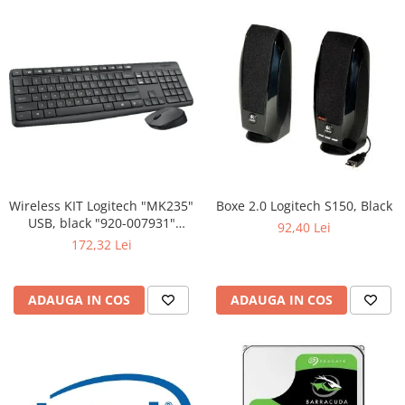
Wireless KIT Logitech "MK235"
Boxe 2.0 Logitech S150, Black
USB, black "920-007931"
92,40 Lei
(include timbru verde 0.01 lei)
172,32 Lei
ADAUGA IN COS
ADAUGA IN COS