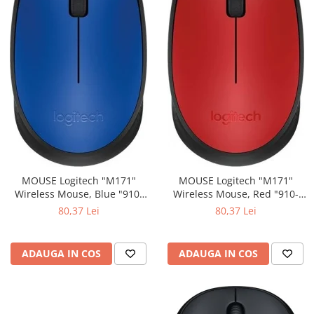
MOUSE Logitech "M171"
MOUSE Logitech "M171"
Wireless Mouse, Blue "910-
Wireless Mouse, Red "910-
004640" (include timbru verde
004641" (include timbru verde
80,37 Lei
80,37 Lei
0.01 lei)
0.01 lei)
ADAUGA IN COS
ADAUGA IN COS