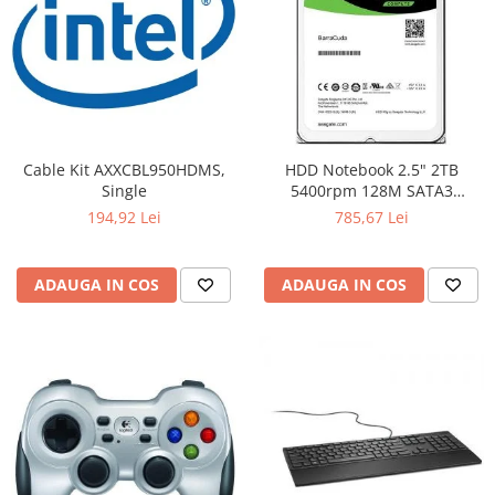
Cable Kit AXXCBL950HDMS,
HDD Notebook 2.5" 2TB
Single
5400rpm 128M SATA3
SEAGATE
194,92 Lei
785,67 Lei
ADAUGA IN COS
ADAUGA IN COS