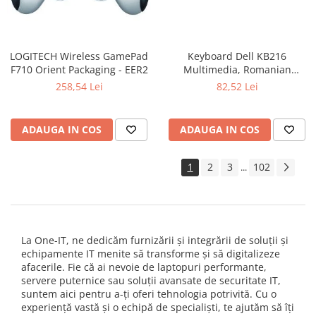
LOGITECH Wireless GamePad
Keyboard Dell KB216
F710 Orient Packaging - EER2
Multimedia, Romanian
(QWERTZ), Black
258,54 Lei
82,52 Lei
ADAUGA IN COS
ADAUGA IN COS
1
2
3
102
...
La One-IT, ne dedicăm furnizării și integrării de soluții și
echipamente IT menite să transforme și să digitalizeze
afacerile. Fie că ai nevoie de laptopuri performante,
servere puternice sau soluții avansate de securitate IT,
suntem aici pentru a-ți oferi tehnologia potrivită. Cu o
experiență vastă și o echipă de specialiști, te ajutăm să îți