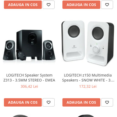
Carcase
ADAUGA IN COS
ADAUGA IN COS
Surse
Cooler
Servere & Componente
Componente Server
Servere
Software
Retelistica & Supraveghere
Printing
LOGITECH Speaker System
LOGITECH z150 Multimedia
Z313 - 3.5MM STEREO - EMEA
Speakers - SNOW WHITE - 3.5
Multifunctionale
MM - EU
306,42 Lei
172,32 Lei
Imprimante
Imprimante 3D
ADAUGA IN COS
ADAUGA IN COS
TV, Multimedia & Electronice