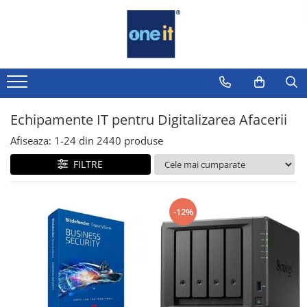
Toate Produsele
Laptop, Tablete & Telefoane
Laptop / Notebook
Echipamente IT pentru Digitalizarea Afacerii
Notebook Consumer
Afiseaza:
1-
24
din
2440
produse
Accesorii Laptop
FILTRE
Componente Laptop
Tablete & accesorii
-12%
Telefoane & accesorii
Smart Watch
Apple AirTag
Inele Smart