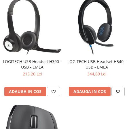
Televizoare & accesorii
Multiboard & Accessorii
Multimedia
Foto & Video
Cloud si Aplicatii SaaS
Sisteme Videoconferinta
LOGITECH USB Headset H390 -
LOGITECH USB Headset H540 -
Securitate Date
USB - EMEA
USB - EMEA
Firewall
215,20 Lei
344,69 Lei
Antivirus
ADAUGA IN COS
ADAUGA IN COS