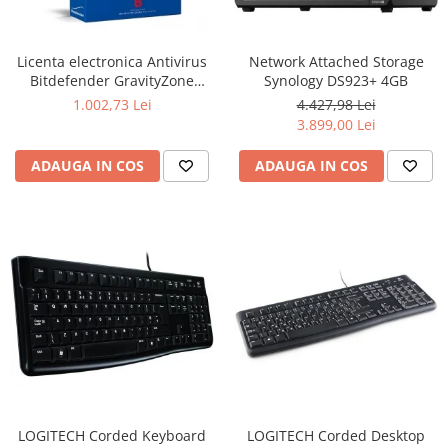
Ochelari Smart
Smartphone IPhone
Licenta electronica Antivirus
Network Attached Storage
Bitdefender GravityZone
Synology DS923+ 4GB
Sisteme PC & Periferice
Business Security, 5 useri, 2
1.002,73 Lei
4.427,98 Lei
ani - securitate business
3.899,00 Lei
Sisteme Desktop & Monitoare
PC NUC
ADAUGA IN COS
ADAUGA IN COS
Gaming PC & Console
Desk Gaming
Microfoane & Casti Gaming
Mouse Gaming
Scaune Gaming
Tastaturi Gaming
Card Reader
Periferice PC
Camere Web
LOGITECH Corded Keyboard
LOGITECH Corded Desktop