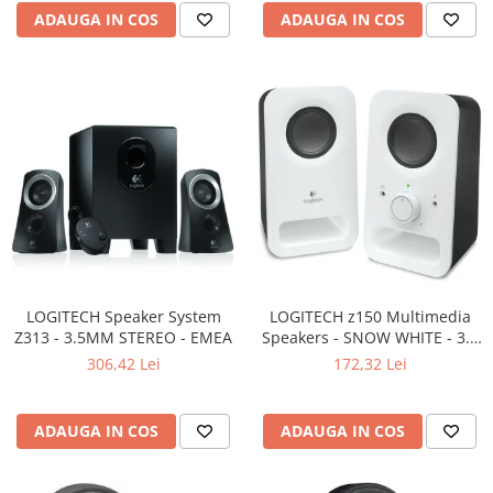
Carcase
ADAUGA IN COS
ADAUGA IN COS
Surse
Cooler
Servere & Componente
Componente Server
Servere
Software
Retelistica & Supraveghere
Printing
LOGITECH Speaker System
LOGITECH z150 Multimedia
Z313 - 3.5MM STEREO - EMEA
Speakers - SNOW WHITE - 3.5
Multifunctionale
MM - EU
306,42 Lei
172,32 Lei
Imprimante
Imprimante 3D
ADAUGA IN COS
ADAUGA IN COS
TV, Multimedia & Electronice