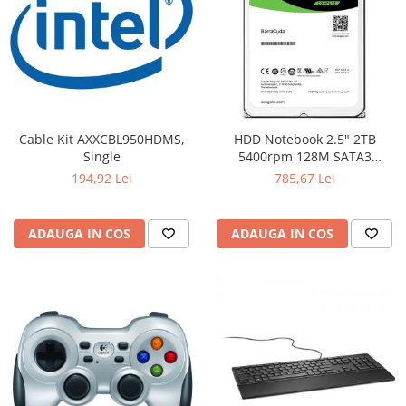
Cable Kit AXXCBL950HDMS,
HDD Notebook 2.5" 2TB
Single
5400rpm 128M SATA3
SEAGATE
194,92 Lei
785,67 Lei
ADAUGA IN COS
ADAUGA IN COS