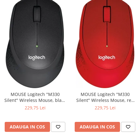
MOUSE Logitech "M330
MOUSE Logitech "M330
Silent" Wireless Mouse, black
Silent" Wireless Mouse, red
"910-004909" (include timbru
"910-004911" (include timbru
229,75 Lei
229,75 Lei
verde 0.01 lei)
verde 0.01 lei)
ADAUGA IN COS
ADAUGA IN COS