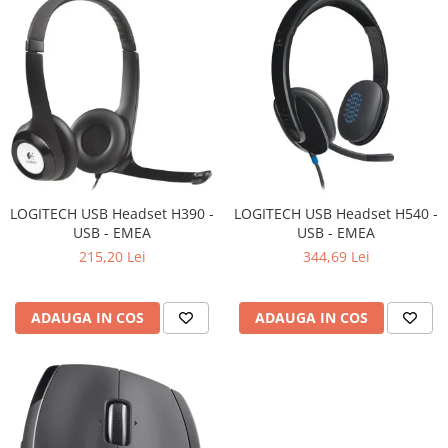
Televizoare & accesorii
Multiboard & Accessorii
Multimedia
Foto & Video
Cloud si Aplicatii SaaS
Sisteme Videoconferinta
LOGITECH USB Headset H390 -
LOGITECH USB Headset H540 -
Securitate Date
USB - EMEA
USB - EMEA
Firewall
215,20 Lei
344,69 Lei
Antivirus
ADAUGA IN COS
ADAUGA IN COS