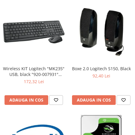
Wireless KIT Logitech "MK235"
Boxe 2.0 Logitech S150, Black
USB, black "920-007931"
92,40 Lei
(include timbru verde 0.01 lei)
172,32 Lei
ADAUGA IN COS
ADAUGA IN COS