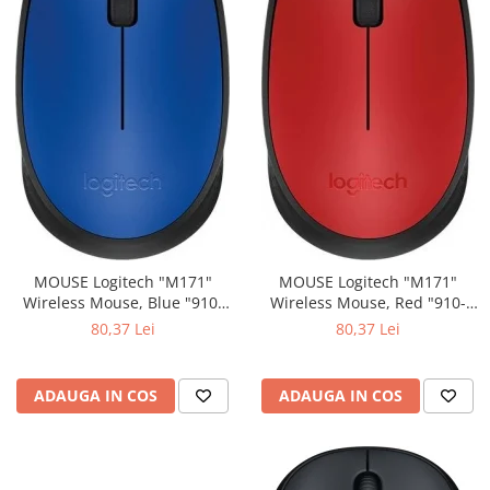
MOUSE Logitech "M171"
MOUSE Logitech "M171"
Wireless Mouse, Blue "910-
Wireless Mouse, Red "910-
004640" (include timbru verde
004641" (include timbru verde
80,37 Lei
80,37 Lei
0.01 lei)
0.01 lei)
ADAUGA IN COS
ADAUGA IN COS