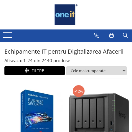
Toate Produsele
Laptop, Tablete & Telefoane
Laptop / Notebook
Echipamente IT pentru Digitalizarea Afacerii
Notebook Consumer
Afiseaza:
1-
24
din
2440
produse
Accesorii Laptop
FILTRE
Componente Laptop
Tablete & accesorii
-12%
Telefoane & accesorii
Smart Watch
Apple AirTag
Inele Smart