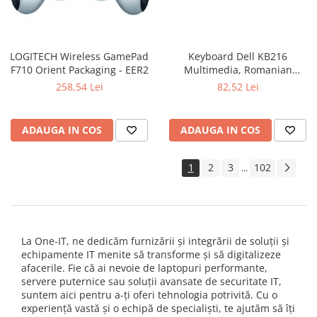
LOGITECH Wireless GamePad
Keyboard Dell KB216
F710 Orient Packaging - EER2
Multimedia, Romanian
(QWERTZ), Black
258,54 Lei
82,52 Lei
ADAUGA IN COS
ADAUGA IN COS
1
2
3
102
...
La One-IT, ne dedicăm furnizării și integrării de soluții și
echipamente IT menite să transforme și să digitalizeze
afacerile. Fie că ai nevoie de laptopuri performante,
servere puternice sau soluții avansate de securitate IT,
suntem aici pentru a-ți oferi tehnologia potrivită. Cu o
experiență vastă și o echipă de specialiști, te ajutăm să îți