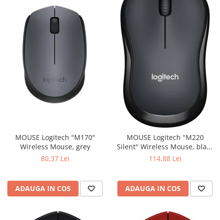
MOUSE Logitech "M170"
MOUSE Logitech "M220
Wireless Mouse, grey
Silent" Wireless Mouse, black
"910-004878" (include timbru
80,37 Lei
114,88 Lei
verde 0.01 lei)
ADAUGA IN COS
ADAUGA IN COS