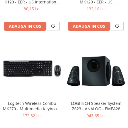
K120 - EER - US International
MK120 - EER - US
Adaptoare
layout
International layout
86,15 Lei
132,16 Lei
Boxe
Mouse
Casti
ADAUGA IN COS
ADAUGA IN COS
Mouse Pad
Tastaturi
USB Hub
Componente PC
Placi de Baza
Placi Video
CPU
Memorii
Logitech Wireless Combo
LOGITECH Speaker System
MK270 - Multimedia Keyboard
SSD
Z623 - ANALOG - EMEA28
+ Mouse, Black
172,32 Lei
943,65 Lei
Hard Disc-uri