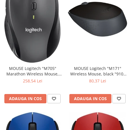
MOUSE Logitech "M171"
MOUSE Logitech "M705"
Wireless Mouse, black "910-
Marathon Wireless Mouse,
004424" (include timbru verde
black "910-001949" (include
80,37 Lei
258,54 Lei
0.01 lei)
timbru verde 0.01 lei)
ADAUGA IN COS
ADAUGA IN COS