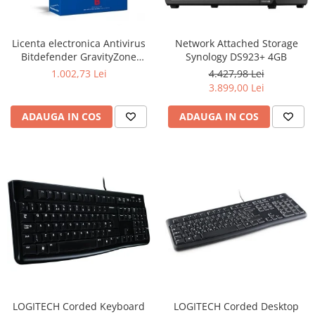
Ochelari Smart
Smartphone IPhone
Licenta electronica Antivirus
Network Attached Storage
Bitdefender GravityZone
Synology DS923+ 4GB
Sisteme PC & Periferice
Business Security, 5 useri, 2
1.002,73 Lei
4.427,98 Lei
ani - securitate business
3.899,00 Lei
Sisteme Desktop & Monitoare
PC NUC
ADAUGA IN COS
ADAUGA IN COS
Gaming PC & Console
Desk Gaming
Microfoane & Casti Gaming
Mouse Gaming
Scaune Gaming
Tastaturi Gaming
Card Reader
Periferice PC
Camere Web
LOGITECH Corded Keyboard
LOGITECH Corded Desktop