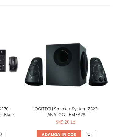
K270 -
LOGITECH Speaker System Z623 -
LOGITECH 
, Black
ANALOG - EMEA28
945,20 Lei
ADAUGA IN COS
AD