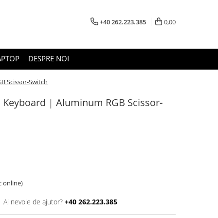
+40 262.223.385
0,00
APTOP
DESPRE NOI
B Scissor-Switch
 Keyboard | Aluminum RGB Scissor-
c online)
Ai nevoie de ajutor?
+40 262.223.385