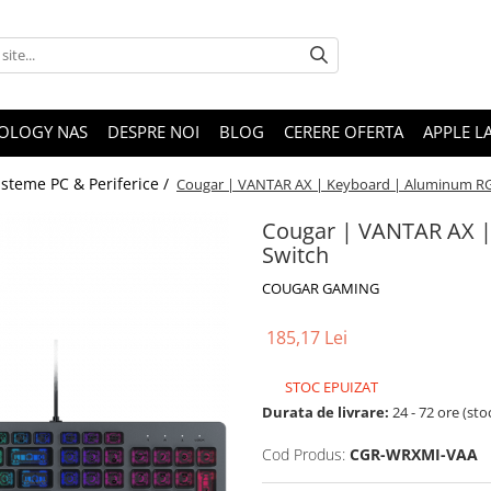
OLOGY NAS
DESPRE NOI
BLOG
CERERE OFERTA
APPLE L
isteme PC & Periferice /
Cougar | VANTAR AX | Keyboard | Aluminum RG
Cougar | VANTAR AX |
Switch
COUGAR GAMING
185,17 Lei
STOC EPUIZAT
Durata de livrare:
24 - 72 ore (sto
Cod Produs:
CGR-WRXMI-VAA