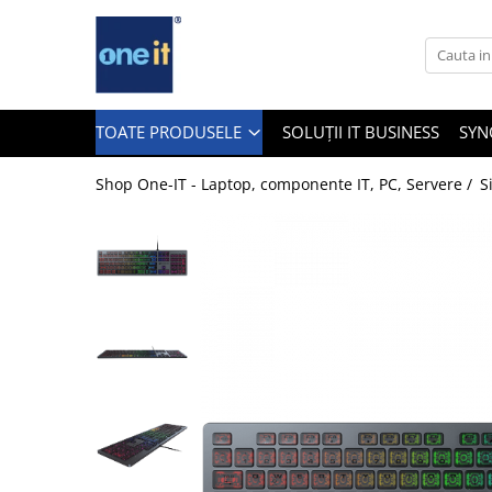
Toate Produsele
Laptop, Tablete & Telefoane
TOATE PRODUSELE
SOLUȚII IT BUSINESS
SYN
Shop One-IT - Laptop, componente IT, PC, Servere /
S
Laptop / Notebook
Notebook Consumer
Accesorii Laptop
Componente Laptop
Tablete & accesorii
Telefoane & accesorii
Smart Watch
Apple AirTag