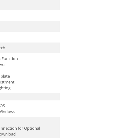
tch
 Function
over
plate
justment
ghting
 OS
 Windows
onnection for Optional
Download