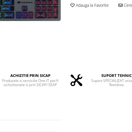
Adauga la Favorite
Cere 
ACHIZITIE PRIN SICAP
SUPORT TEHNIC
Produsele si serviciile One-IT pot fi
Suport SPECIALIZAT oriu
achizitionate si prin SICAP/ SEAP
România