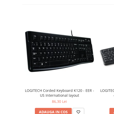
TV, Multimedia & Electronice
Televizoare & accesorii
Multiboard & Accessorii
Multimedia
Foto & Video
Cloud si Aplicatii SaaS
Sisteme Videoconferinta
Securitate Date
Firewall
Antivirus
LOGITECH Corded Keyboard K120 - EER -
LOGITEC
US International layout
86,30 Lei
ADAUGA IN COS