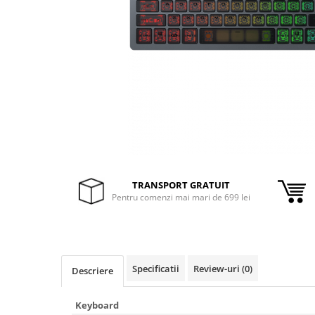
Inele Smart
Ochelari Smart
Smartphone IPhone
Sisteme PC & Periferice
Sisteme Desktop & Monitoare
PC NUC
Gaming PC & Console
TRANSPORT GRATUIT
Desk Gaming
Pentru comenzi mai mari de 699 lei
Microfoane & Casti Gaming
Mouse Gaming
Scaune Gaming
Tastaturi Gaming
Specificatii
Review-uri
(0)
Descriere
Card Reader
Keyboard