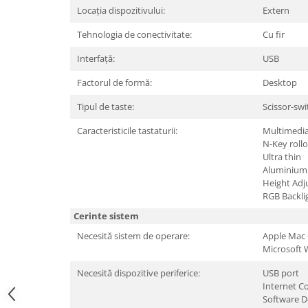
Periferice PC
Locația dispozitivului:
Extern
Camere Web
Tehnologia de conectivitate:
Cu fir
Adaptoare
Interfață:
USB
Boxe
Mouse
Factorul de formă:
Desktop
Casti
Tipul de taste:
Scissor-swi
Mouse Pad
Caracteristicile tastaturii:
Multimedia
Tastaturi
N-Key roll
USB Hub
Ultra thin
Aluminium 
Componente PC
Height Ad
RGB Backli
Placi de Baza
Cerinte sistem
Placi Video
Necesită sistem de operare:
Apple Mac
CPU
Microsoft
Memorii
Necesită dispozitive periferice:
USB port
Internet C
SSD
Software 