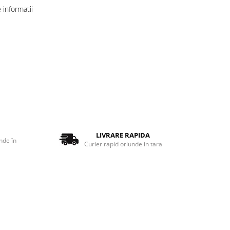
informatii
LIVRARE RAPIDA
nde în
Curier rapid oriunde in tara