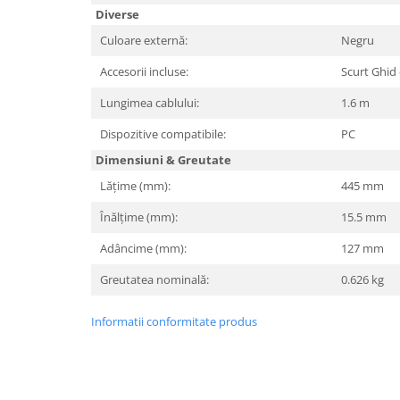
Diverse
Hard Disc-uri
Culoare externă:
Negru
Carcase
Accesorii incluse:
Scurt Ghid 
Surse
Lungimea cablului:
1.6 m
Cooler
Dispozitive compatibile:
PC
Servere & Componente
Dimensiuni & Greutate
Componente Server
Lățime (mm):
445 mm
Servere
Înălțime (mm):
15.5 mm
Software
Adâncime (mm):
127 mm
Retelistica & Supraveghere
Greutatea nominală:
0.626 kg
Printing
Informatii conformitate produs
Multifunctionale
Imprimante
Imprimante 3D