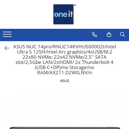
Toate Produsele
Laptop, Tablete & Telefoane
Laptop / Notebook
ASUS NUC 14pro/RNUC14RVHU500002I/Intel
Ultra 5 125H/Intel Arc graphics/4xUSB/M.2
Notebook Consumer
22x80 NVMe; 22x42 NVMe/2.5'' SATA
slot/2,5Gbe LAN/2xHDMI/ 2x Thunderbolt 4
Accesorii Laptop
(USB-C+DP)/no Storage/no
RAM/AX211.D2WG.NV/n
Componente Laptop
ASUS
Tablete & accesorii
Telefoane & accesorii
Smart Watch
Apple AirTag
Inele Smart