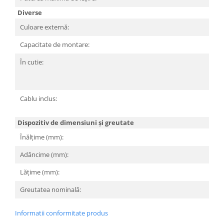
Diverse
Culoare externă:
N
Capacitate de montare:
D
În cutie:
Ca
Sc
ut
Cablu inclus:
Po
Pl
Dispozitiv de dimensiuni și greutate
Înălțime (mm):
5
Adâncime (mm):
1
Lățime (mm):
1
Greutatea nominală:
0.
Informatii conformitate produs