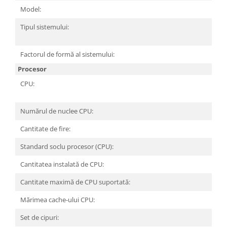
Carcase
Model:
N
Surse
Tipul sistemului:
Pe
C
Cooler
Factorul de formă al sistemului:
Mi
Servere & Componente
Procesor
Componente Server
CPU:
In
Servere
P
Numărul de nuclee CPU:
1
Software
Retelistica & Supraveghere
Cantitate de fire:
1
Printing
Standard soclu procesor (CPU):
So
Multifunctionale
Cantitatea instalată de CPU:
1
Imprimante
Cantitate maximă de CPU suportată:
1
Imprimante 3D
Mărimea cache-ului CPU:
1
TV, Multimedia & Electronice
Set de cipuri:
Si