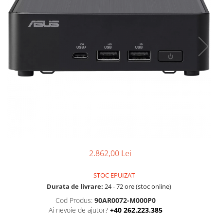
Ochelari Smart
Smartphone IPhone
Sisteme PC & Periferice
Sisteme Desktop & Monitoare
PC NUC
Gaming PC & Console
Desk Gaming
Microfoane & Casti Gaming
Mouse Gaming
Scaune Gaming
2.862,00 Lei
Tastaturi Gaming
STOC EPUIZAT
Card Reader
Durata de livrare:
24 - 72 ore (stoc online)
Periferice PC
Cod Produs:
90AR0072-M000P0
Camere Web
Ai nevoie de ajutor?
+40 262.223.385