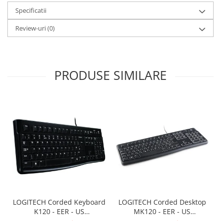
Specificatii
Review-uri
(0)
PRODUSE SIMILARE
LOGITECH Corded Keyboard
LOGITECH Corded Desktop
K120 - EER - US
MK120 - EER - US
International layout
International layout