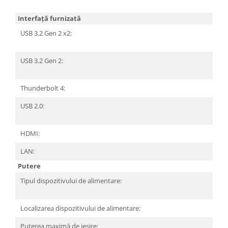
2.
Interfață furnizată
USB 3.2 Gen 2 x2:
1 
C)
USB 3.2 Gen 2:
3 
A)
Thunderbolt 4:
2 
USB 2.0:
1 
A)
HDMI:
2 
LAN:
1 
Putere
Tipul dispozitivului de alimentare:
A
al
Localizarea dispozitivului de alimentare:
Ex
Puterea maximă de ieșire:
1