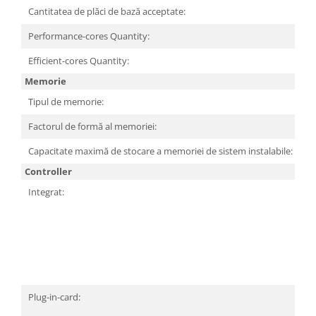
Televizoare & accesorii
Cantitatea de plăci de bază acceptate:
1
Multiboard & Accessorii
Performance-cores Quantity:
4
Multimedia
Efficient-cores Quantity:
8
Memorie
Foto & Video
Tipul de memorie:
D
Cloud si Aplicatii SaaS
Factorul de formă al memoriei:
S
Sisteme Videoconferinta
Capacitate maximă de stocare a memoriei de sistem instalabile:
9
Securitate Date
Controller
Firewall
Integrat:
S
Antivirus
Co
PC
(2
S
Co
S
Plug-in-card:
Wi
In