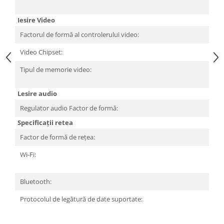
A
Iesire Video
Factorul de formă al controlerului video:
In
Video Chipset:
In
Tipul de memorie video:
M
pa
Lesire audio
Regulator audio Factor de formă:
In
Specificații retea
Factor de formă de rețea:
In
Wi-Fi:
IE
Fi
Bluetooth:
Bl
Protocolul de legătură de date suportate:
Gi
Et
Et