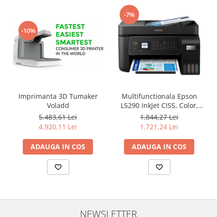
Carcase
-7%
Surse
-10%
Cooler
Servere & Componente
Componente Server
Servere
Imprimanta 3D Tumaker
Multifunctionala Epson
Voladd
L5290 InkJet CISS, Color,
Software
Format A4, Retea, Wi-Fi, Fax
5.483,61 Lei
1.844,27 Lei
Retelistica & Supraveghere
4.920,11 Lei
1.721,24 Lei
Printing
ADAUGA IN COS
ADAUGA IN COS
Multifunctionale
Imprimante
Imprimante 3D
TV, Multimedia & Electronice
NEWSLETTER