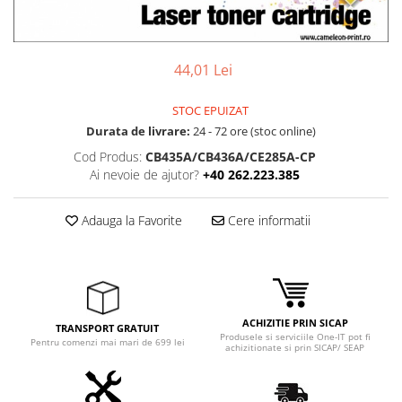
Ochelari Smart
Smartphone IPhone
44,01 Lei
Sisteme PC & Periferice
STOC EPUIZAT
Sisteme Desktop & Monitoare
Durata de livrare:
24 - 72 ore (stoc online)
PC NUC
Cod Produs:
CB435A/CB436A/CE285A-CP
Gaming PC & Console
Ai nevoie de ajutor?
+40 262.223.385
Desk Gaming
Adauga la Favorite
Cere informatii
Microfoane & Casti Gaming
Mouse Gaming
Scaune Gaming
Tastaturi Gaming
Card Reader
ACHIZITIE PRIN SICAP
TRANSPORT GRATUIT
Produsele si serviciile One-IT pot fi
Pentru comenzi mai mari de 699 lei
achizitionate si prin SICAP/ SEAP
Periferice PC
Camere Web