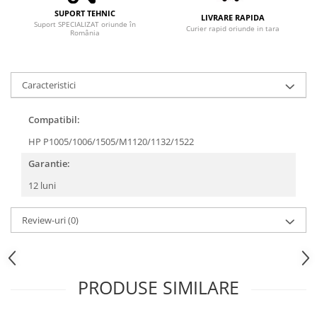
Adaptoare
SUPORT TEHNIC
LIVRARE RAPIDA
Boxe
Suport SPECIALIZAT oriunde în
Curier rapid oriunde in tara
România
Mouse
Casti
Mouse Pad
Caracteristici
Tastaturi
Compatibil:
USB Hub
HP P1005/1006/1505/M1120/1132/1522
Componente PC
Garantie:
Placi de Baza
12 luni
Placi Video
CPU
Review-uri
(0)
Memorii
SSD
PRODUSE SIMILARE
Hard Disc-uri