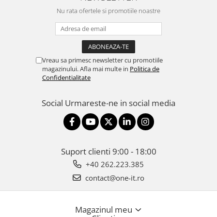
Televizoare & accesorii
Nu rata ofertele si promotiile noastre
Multiboard & Accessorii
Multimedia
Foto & Video
Vreau sa primesc newsletter cu promotiile
magazinului. Afla mai multe in
Politica de
Cloud si Aplicatii SaaS
Confidentialitate
Sisteme Videoconferinta
Social
Urmareste-ne in social media
Securitate Date
Firewall
Antivirus
Suport clienti
9:00 - 18:00
+40 262.223.385
contact@one-it.ro
Magazinul meu