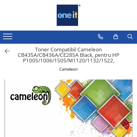
Toate Produsele
Laptop, Tablete & Telefoane
Laptop / Notebook
Toner Compatibil Cameleon
CB435A/CB436A/CE285A Black, pentru HP
Notebook Consumer
P1005/1006/1505/M1120/1132/1522,
Accesorii Laptop
Cameleon
Componente Laptop
Tablete & accesorii
Telefoane & accesorii
Smart Watch
Apple AirTag
Inele Smart