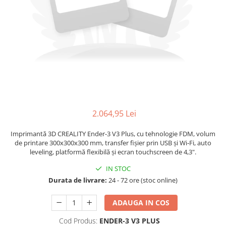
Boxe
Smartphone IPhone
Mouse
Casti
Mouse Pad
Tastaturi
USB Hub
2.064,95 Lei
Imprimantă 3D CREALITY Ender-3 V3 Plus, cu tehnologie FDM, volum
de printare 300x300x300 mm, transfer fișier prin USB și Wi‑Fi, auto
leveling, platformă flexibilă și ecran touchscreen de 4,3".
IN STOC
Durata de livrare:
24 - 72 ore (stoc online)
ADAUGA IN COS
Cod Produs:
ENDER-3 V3 PLUS