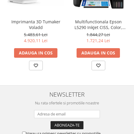
Imprimanta 3D Tumaker
Multifunctionala Epson
Voladd
L5290 InkJet CISS, Color,
Format A4, Retea, Wi-Fi, Fax
5.483,61 Lei
1.844,27 Lei
4.920,11 Lei
1.721,24 Lei
ADAUGA IN COS
ADAUGA IN COS
NEWSLETTER
Nu rata ofertele si promotiile noastre
Vreau sa primesc newsletter cu promotiile