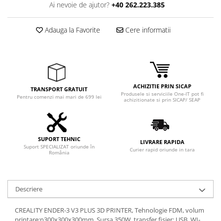
Ai nevoie de ajutor?
+40 262.223.385
Adauga la Favorite
Cere informatii
ACHIZITIE PRIN SICAP
TRANSPORT GRATUIT
Produsele si serviciile One-IT pot fi
Pentru comenzi mai mari de 699 lei
achizitionate si prin SICAP/ SEAP
SUPORT TEHNIC
LIVRARE RAPIDA
Suport SPECIALIZAT oriunde în
Curier rapid oriunde in tara
România
Descriere
CREALITY ENDER-3 V3 PLUS 3D PRINTER, Tehnologie FDM, volum
printare:n300x300x300mm, Sursa 350W, transfer fisier: USB, WI-