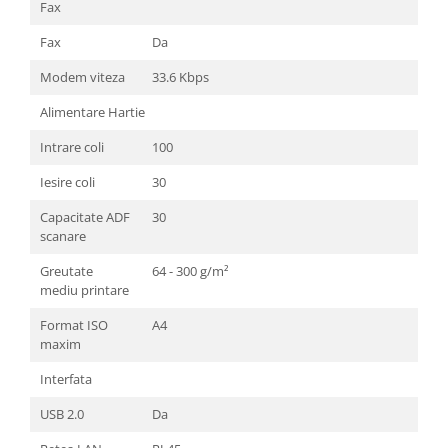
Fax
Fax
Da
Modem viteza
33.6 Kbps
Alimentare Hartie
Intrare coli
100
Iesire coli
30
Capacitate ADF
30
scanare
Greutate
64 - 300 g/m²
mediu printare
Format ISO
A4
maxim
Interfata
USB 2.0
Da