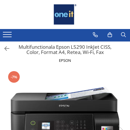
Toate Produsele
Laptop, Tablete & Telefoane
Laptop / Notebook
Multifunctionala Epson L5290 InkJet CISS,
Color, Format A4, Retea, Wi-Fi, Fax
Notebook Consumer
EPSON
Accesorii Laptop
Componente Laptop
-7%
Tablete & accesorii
Telefoane & accesorii
Smart Watch
Apple AirTag
Inele Smart