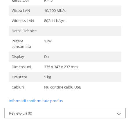
Retea LAN
RJ-45
Viteza LAN
10/100 Mb/s
Wireless LAN
802.11 b/g/n
Detalii Tehnice
Putere
12W
consumata
Display
Da
Dimensiuni
375‎ x 347 x 237 mm
Greutate
5 kg
Cabluri
Nu contine cablu USB
Informatii conformitate produs
Review-uri
(0)