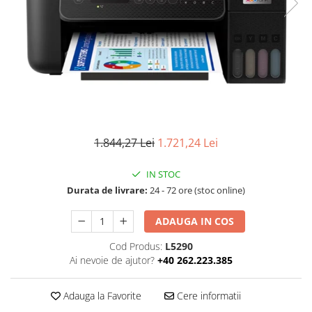
Ochelari Smart
Smartphone IPhone
Sisteme PC & Periferice
Sisteme Desktop & Monitoare
PC NUC
Gaming PC & Console
1.844,27 Lei
1.721,24 Lei
Desk Gaming
Microfoane & Casti Gaming
IN STOC
Durata de livrare:
24 - 72 ore (stoc online)
Mouse Gaming
Scaune Gaming
ADAUGA IN COS
Tastaturi Gaming
Cod Produs:
L5290
Card Reader
Ai nevoie de ajutor?
+40 262.223.385
Periferice PC
Adauga la Favorite
Cere informatii
Camere Web