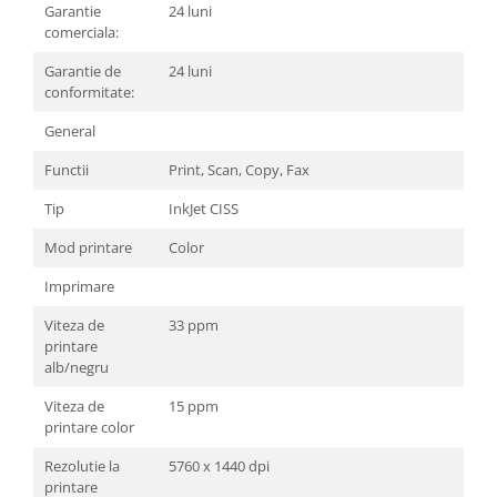
Carcase
Garantie
24 luni
comerciala:
Surse
Garantie de
24 luni
Cooler
conformitate:
Servere & Componente
General
Componente Server
Functii
Print, Scan, Copy, Fax
Servere
Tip
InkJet CISS
Software
Mod printare
Color
Retelistica & Supraveghere
Imprimare
Printing
Viteza de
33 ppm
printare
Multifunctionale
alb/negru
Imprimante
Viteza de
15 ppm
printare color
Imprimante 3D
Rezolutie la
5760 x 1440 dpi
TV, Multimedia & Electronice
printare