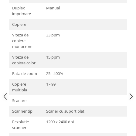
Televizoare & accesorii
Duplex
Manual
imprimare
Multiboard & Accessorii
Copiere
Multimedia
Viteza de
33 ppm
Foto & Video
copiere
monocrom
Cloud si Aplicatii SaaS
Sisteme Videoconferinta
Viteza de
15 ppm
copiere color
Securitate Date
Rata de zoom
25 - 400%
Firewall
Copiere
1 - 99
Antivirus
multipla
Scanare
Scanner tip
Scaner cu suport plat
Rezolutie
1200 x 2400 dpi
scanner