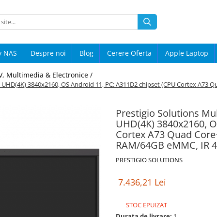
y NAS
Despre noi
Blog
Cerere Oferta
Apple Laptop
V, Multimedia & Electronice /
ies: UHD(4K) 3840x2160, OS Android 11, PC: A311D2 chipset (CPU Cortex A
Prestigio Solutions Mu
UHD(4K) 3840x2160, OS
Cortex A73 Quad Core
RAM/64GB eMMC, IR 4
PRESTIGIO SOLUTIONS
7.436,21 Lei
STOC EPUIZAT
Durata de livrare:
1