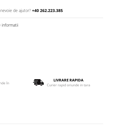
 nevoie de ajutor?
+40 262.223.385
informatii
LIVRARE RAPIDA
nde în
Curier rapid oriunde in tara