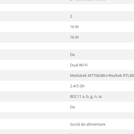
2
16 W
16 W
Da
Dual Wi-Fi
Mediatek MT7663BU+Realtek RTL8
2.4/5 Gh
802.11 a, b, g, n, ac
Da
Sursă de alimentare