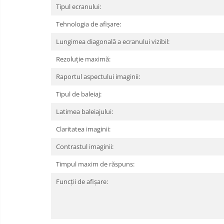
Tipul ecranului:
Cooler
Tehnologia de afișare:
Componente Server
Lungimea diagonală a ecranului vizibil:
Servere
Rezoluție maximă:
Multifunctionale
Raportul aspectului imaginii:
Imprimante
Tipul de baleiaj:
Imprimante 3D
Latimea baleiajului:
Televizoare & accesorii
Claritatea imaginii:
Contrastul imaginii:
Multiboard & Accessorii
Timpul maxim de răspuns:
Multimedia
Funcții de afișare:
Firewall
Antivirus