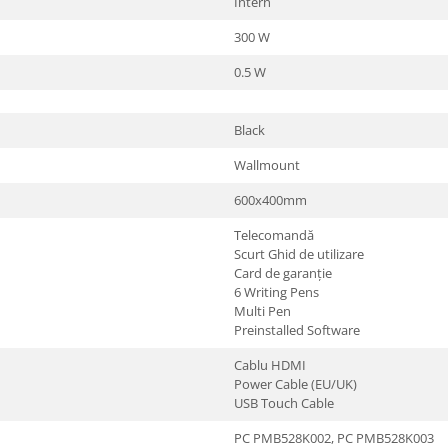
Intern
300 W
0.5 W
Black
Wallmount
600x400mm
Telecomandă
Scurt Ghid de utilizare
Card de garanție
6 Writing Pens
Multi Pen
Preinstalled Software
Cablu HDMI
Power Cable (EU/UK)
USB Touch Cable
PC PMB528K002, PC PMB528K003