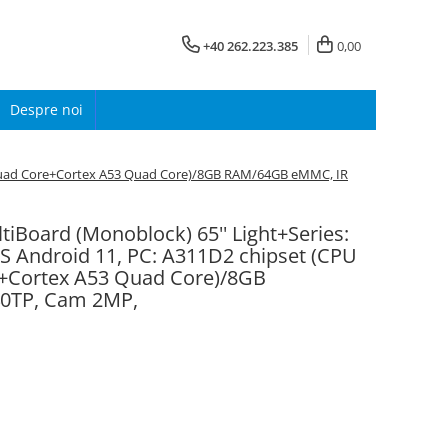
+40 262.223.385
0,00
Despre noi
73 Quad Core+Cortex A53 Quad Core)/8GB RAM/64GB eMMC, IR
ltiBoard (Monoblock) 65'' Light+Series:
 Android 11, PC: A311D2 chipset (CPU
+Cortex A53 Quad Core)/8GB
0TP, Cam 2MP,