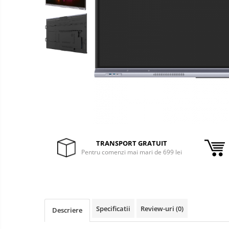
&
Foto &
Ochelari Smart
Electronice
Video
Smartphone IPhone
Sisteme Desktop & Monitoare
PC NUC
Gaming PC & Console
Desk Gaming
Microfoane & Casti Gaming
Mouse Gaming
Scaune Gaming
TRANSPORT GRATUIT
Pentru comenzi mai mari de 699 lei
Tastaturi Gaming
Card Reader
Periferice PC
Camere Web
Specificatii
Review-uri
(0)
Descriere
Adaptoare