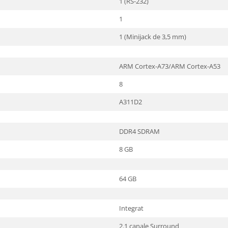
1 (RS-232)
1
1 (Minijack de 3,5 mm)
ARM Cortex-A73/ARM Cortex-A53
8
A311D2
DDR4 SDRAM
8 GB
64 GB
Integrat
2.1 canale Surround