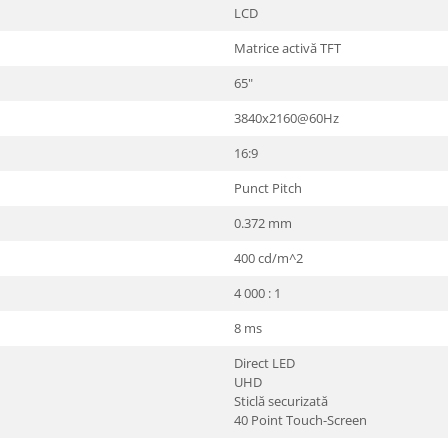
LCD
Matrice activă TFT
65"
3840x2160@60Hz
16:9
Punct Pitch
0.372 mm
400 cd/m^2
4 000 : 1
8 ms
Direct LED
UHD
Sticlă securizată
40 Point Touch-Screen