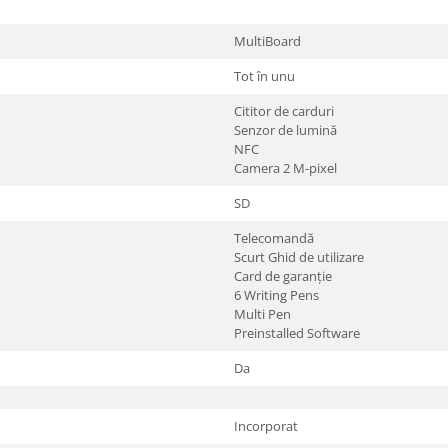
MultiBoard
Tot în unu
Cititor de carduri
Senzor de lumină
NFC
Camera 2 M-pixel
SD
Telecomandă
Scurt Ghid de utilizare
Card de garanție
6 Writing Pens
Multi Pen
Preinstalled Software
Da
Incorporat