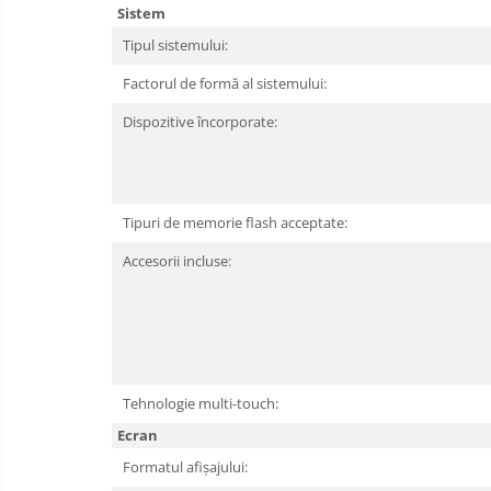
Sistem
Boxe
Tipul sistemului:
Mouse
Casti
Factorul de formă al sistemului:
Mouse Pad
Dispozitive încorporate:
Tastaturi
USB Hub
Cloud si
Placi de Baza
Tipuri de memorie flash acceptate:
Aplicatii SaaS
Placi Video
Accesorii incluse:
Sisteme
Videoconferinta
CPU
Securitate
Memorii
Date
SSD
Tehnologie multi-touch:
Hard Disc-uri
Ecran
Carcase
Formatul afișajului:
Surse