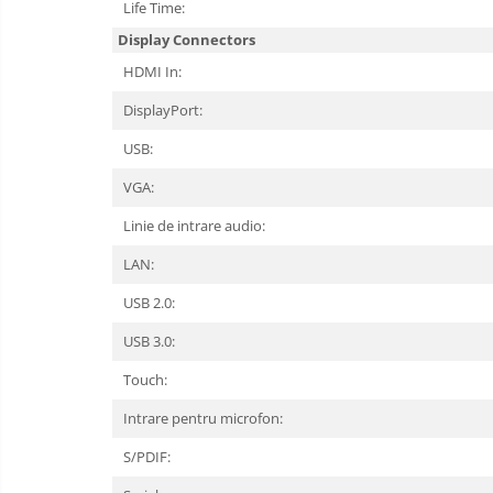
Life Time:
Display Connectors
HDMI In:
DisplayPort:
USB:
VGA:
Linie de intrare audio:
LAN:
USB 2.0:
USB 3.0:
Touch:
Intrare pentru microfon:
S/PDIF: