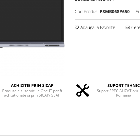
Cod Produs:
PSMB068P650
Ai
Adauga la Favorite
Cere 
ACHIZITIE PRIN SICAP
SUPORT TEHNIC
Produsele si serviciile One-IT pot fi
Suport SPECIALIZAT oriu
achizitionate si prin SICAP/ SEAP
România