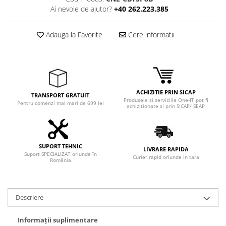
Adaptoare
Ai nevoie de ajutor?
+40 262.223.385
Boxe
Mouse
Adauga la Favorite
Cere informatii
Casti
Mouse Pad
Tastaturi
USB Hub
ACHIZITIE PRIN SICAP
TRANSPORT GRATUIT
Produsele si serviciile One-IT pot fi
Componente PC
Pentru comenzi mai mari de 699 lei
achizitionate si prin SICAP/ SEAP
Placi de Baza
Placi Video
SUPORT TEHNIC
LIVRARE RAPIDA
Suport SPECIALIZAT oriunde în
CPU
Curier rapid oriunde in tara
România
Memorii
SSD
Descriere
Hard Disc-uri
Informații suplimentare