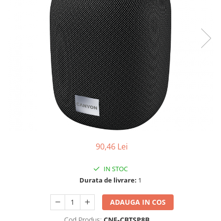
Ochelari Smart
Smartphone IPhone
Sisteme PC & Periferice
Sisteme Desktop & Monitoare
PC NUC
Gaming PC & Console
Desk Gaming
Microfoane & Casti Gaming
Mouse Gaming
90,46 Lei
Scaune Gaming
Tastaturi Gaming
IN STOC
Card Reader
Durata de livrare:
1
Periferice PC
ADAUGA IN COS
Camere Web
Cod Produs:
CNE-CBTSP8B