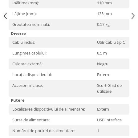
Înălțime (mm):
110 mm
Televizoare & accesorii
Lățime (mm):
135 mm
Multiboard & Accessorii
Greutatea nominală:
0.57 kg
Multimedia
Diverse
Foto & Video
Cablu inclus:
USB Cablu tip C
Cloud si Aplicatii SaaS
Lungimea cablului:
0.5 m
Sisteme Videoconferinta
Culoare externă:
Negru
Securitate Date
Locația dispozitivului:
Extern
Firewall
Accesorii incluse:
Scurt Ghid de
Antivirus
utilizare
Putere
Localizarea dispozitivului de alimentare:
Extern
Sursa de alimentare:
USB Interface
Numărul de porturi de alimentare:
1