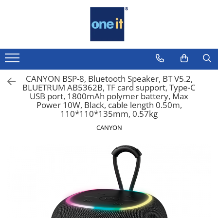
Toate Produsele
Laptop, Tablete & Telefoane
Laptop / Notebook
CANYON BSP-8, Bluetooth Speaker, BT V5.2,
BLUETRUM AB5362B, TF card support, Type-C
Notebook Consumer
USB port, 1800mAh polymer battery, Max
Power 10W, Black, cable length 0.50m,
Accesorii Laptop
110*110*135mm, 0.57kg
Componente Laptop
CANYON
Tablete & accesorii
Telefoane & accesorii
Smart Watch
Apple AirTag
Inele Smart