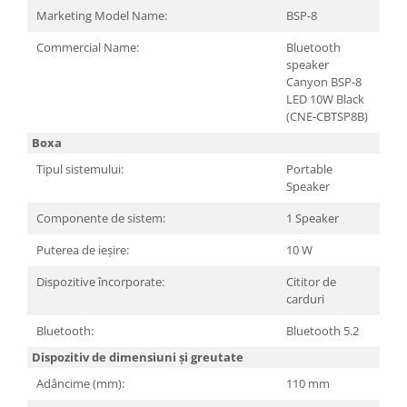
Carcase
Marketing Model Name:
BSP-8
Surse
Commercial Name:
Bluetooth
speaker
Cooler
Canyon BSP-8
LED 10W Black
Servere & Componente
(CNE-CBTSP8B)
Componente Server
Boxa
Servere
Tipul sistemului:
Portable
Speaker
Software
Componente de sistem:
1 Speaker
Retelistica & Supraveghere
Puterea de ieșire:
10 W
Printing
Dispozitive încorporate:
Cititor de
Multifunctionale
carduri
Imprimante
Bluetooth:
Bluetooth 5.2
Imprimante 3D
Dispozitiv de dimensiuni și greutate
Adâncime (mm):
110 mm
TV, Multimedia & Electronice