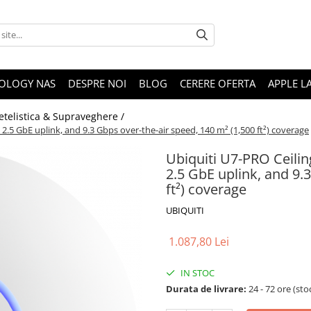
OLOGY NAS
DESPRE NOI
BLOG
CERERE OFERTA
APPLE L
etelistica & Supraveghere /
2.5 GbE uplink, and 9.3 Gbps over-the-air speed, 140 m² (1,500 ft²) coverage
Ubiquiti U7-PRO Ceili
2.5 GbE uplink, and 9.
ft²) coverage
UBIQUITI
1.087,80 Lei
IN STOC
Durata de livrare:
24 - 72 ore (sto