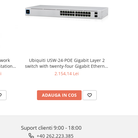
twork
Ubiquiti USW-24-POE Gigabit Layer 2
Ubiq
tation
switch with twenty-four Gigabit Ethernet
configurab
gy
ports including sixteen auto-sensing
switch wi
i
2.154,14 Lei
802.3at PoE+ ports, and two SFP ports
ADAUGA IN COS
AD
Suport clienti
9:00 - 18:00
+40 262.223.385