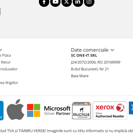
Date comerciale
 Plata
SC ONE-IT SRL
e Retur
J24/2072/2006; RO 20169099
Produselor
B-dul Bucuresti, Nr 21
Baia Mare
a litigiilor
nclud TVA și TIMBRU VERDE! Imaginile sunt cu titlu informativ și nu implică obli