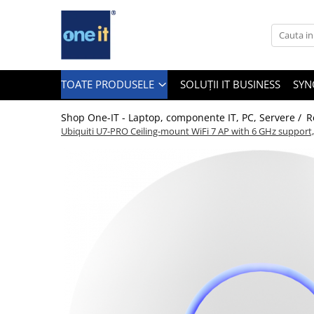
Toate Produsele
Laptop, Tablete & Telefoane
TOATE PRODUSELE
SOLUȚII IT BUSINESS
SYN
Shop One-IT - Laptop, componente IT, PC, Servere /
R
Ubiquiti U7-PRO Ceiling-mount WiFi 7 AP with 6 GHz support, 
Laptop / Notebook
Notebook Consumer
Accesorii Laptop
Componente Laptop
Tablete & accesorii
Telefoane & accesorii
Smart Watch
Apple AirTag