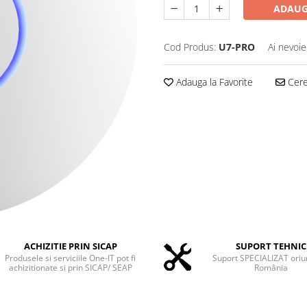
ADAUG
Cod Produs:
U7-PRO
Ai nevoie
Adauga la Favorite
Cere 
ACHIZITIE PRIN SICAP
SUPORT TEHNIC
Produsele si serviciile One-IT pot fi
Suport SPECIALIZAT oriu
achizitionate si prin SICAP/ SEAP
România