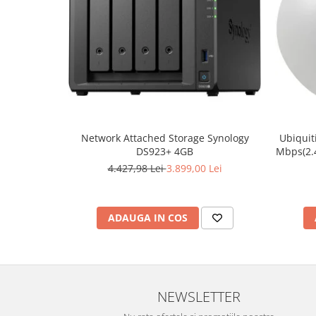
Hard Disc-uri
Carcase
Surse
Cooler
Servere & Componente
Network Attached Storage Synology
Ubiquit
Componente Server
DS923+ 4GB
Mbps(2.
PoE, 4
Servere
4.427,98 Lei
3.899,00 Lei
802.3
Integra
Software
Retelistica & Supraveghere
ADAUGA IN COS
Printing
Multifunctionale
Imprimante
NEWSLETTER
Imprimante 3D