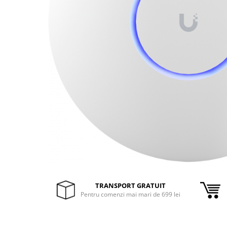
Inele Smart
Ochelari Smart
Smartphone IPhone
Sisteme PC & Periferice
Sisteme Desktop & Monitoare
PC NUC
Gaming PC & Console
Desk Gaming
Microfoane & Casti Gaming
Mouse Gaming
Scaune Gaming
TRANSPORT GRATUIT
Tastaturi Gaming
Pentru comenzi mai mari de 699 lei
Card Reader