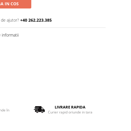
A IN COS
 de ajutor?
+40 262.223.385
informatii
LIVRARE RAPIDA
nde în
Curier rapid oriunde in tara