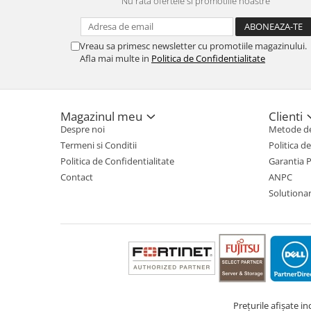
Nu rata ofertele si promotiile noastre
TV, Multimedia & Electronice
Televizoare & accesorii
Vreau sa primesc newsletter cu promotiile magazinului.
Afla mai multe in
Politica de Confidentialitate
Multiboard & Accessorii
Multimedia
Magazinul meu
Clienti
Foto & Video
Despre noi
Metode de
Cloud si Aplicatii SaaS
Termeni si Conditii
Politica d
Politica de Confidentialitate
Garantia 
Sisteme Videoconferinta
Contact
ANPC
Securitate Date
Solutionare
Firewall
Antivirus
Prețurile afișate i