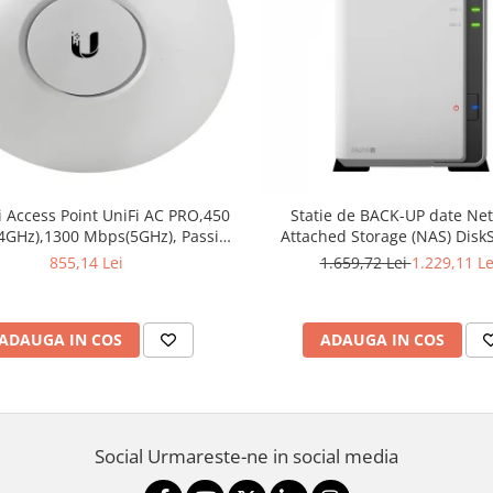
i Access Point UniFi AC PRO,450
Statie de BACK-UP date Ne
4GHz),1300 Mbps(5GHz), Passive
Attached Storage (NAS) DiskS
8V 0.5A PoE Adapter included,
DS218j 512 MB - Synolo
855,14 Lei
1.659,72 Lei
1.229,11 Le
af/at,2x10/100/1000 RJ45 Port,
ted 3 dBi 3x3 MIMO (2.4GHz and
5GHz),250+ Co
ADAUGA IN COS
ADAUGA IN COS
Social
Urmareste-ne in social media