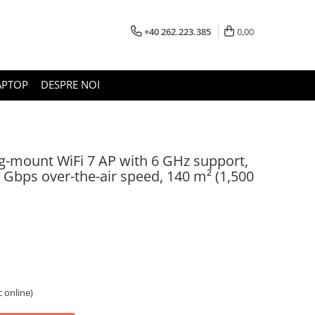
+40 262.223.385
0,00
APTOP
DESPRE NOI
ng-mount WiFi 7 AP with 6 GHz support,
3 Gbps over-the-air speed, 140 m² (1,500
c online)