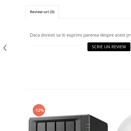
Periferice PC
Camere Web
Review-uri
(0)
Adaptoare
Boxe
Mouse
Daca doresti sa iti exprimi parerea despre acest 
Casti
SCRIE UN REVIEW
Mouse Pad
Tastaturi
USB Hub
Componente PC
Placi de Baza
Placi Video
CPU
-12%
Memorii
SSD