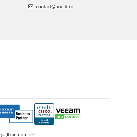
contact@one-it.ro
gații contractuale !