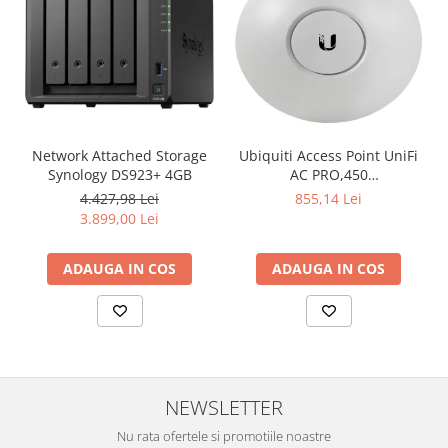
Network Attached Storage
Ubiquiti Access Point UniFi
Synology DS923+ 4GB
AC PRO,450
Mbps(2.4GHz),1300
4.427,98 Lei
855,14 Lei
Mbps(5GHz), Passive PoE,
3.899,00 Lei
48V 0.5A PoE Adapter
included,
ADAUGA IN COS
ADAUGA IN COS
802.3af/at,2x10/100/1000
RJ45 Port, Integrated 3 dBi
3x3 MIMO (2.4GHz and
5GHz),250+ Co
NEWSLETTER
Nu rata ofertele si promotiile noastre