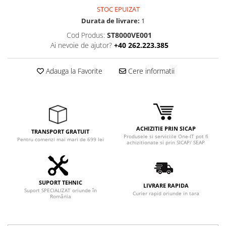
STOC EPUIZAT
Durata de livrare:
1
Cod Produs:
ST8000VE001
Ai nevoie de ajutor?
+40 262.223.385
Adauga la Favorite
Cere informatii
ACHIZITIE PRIN SICAP
TRANSPORT GRATUIT
Produsele si serviciile One-IT pot fi
Pentru comenzi mai mari de 699 lei
achizitionate si prin SICAP/ SEAP
SUPORT TEHNIC
LIVRARE RAPIDA
Suport SPECIALIZAT oriunde în
Curier rapid oriunde in tara
România