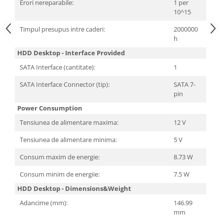
Erori nereparabile:
1 per
10^15
Timpul presupus intre caderi:
2000000
h
HDD Desktop - Interface Provided
SATA Interface (cantitate):
1
SATA Interface Connector (tip):
SATA 7-
pin
Power Consumption
Tensiunea de alimentare maxima:
12 V
Tensiunea de alimentare minima:
5 V
Consum maxim de energie:
8.73 W
Consum minim de energiie:
7.5 W
HDD Desktop - Dimensions&Weight
Adancime (mm):
146.99
mm