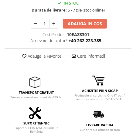
IN STOC
Durata de livrare:
5 - 7 zile (stoc online)
ADAUGA IN COS
Cod Produs:
10EAZ8301
Ai nevoie de ajutor?
+40 262.223.385
Adauga la Favorite
Cere informatii
ACHIZITIE PRIN SICAP
TRANSPORT GRATUIT
Produsele si serviciile One-IT pot fi
Pentru comenzi mai mari de 699 lei
achizitionate si prin SICAP/ SEAP
SUPORT TEHNIC
LIVRARE RAPIDA
Suport SPECIALIZAT oriunde în
Curier rapid oriunde in tara
România