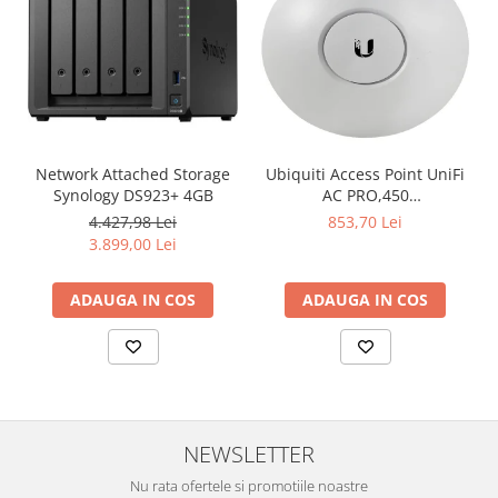
Network Attached Storage
Ubiquiti Access Point UniFi
Synology DS923+ 4GB
AC PRO,450
Mbps(2.4GHz),1300
4.427,98 Lei
853,70 Lei
Mbps(5GHz), Passive PoE,
3.899,00 Lei
48V 0.5A PoE Adapter
included,
ADAUGA IN COS
ADAUGA IN COS
802.3af/at,2x10/100/1000
RJ45 Port, Integrated 3 dBi
3x3 MIMO (2.4GHz and
5GHz),250+ Co
NEWSLETTER
Nu rata ofertele si promotiile noastre