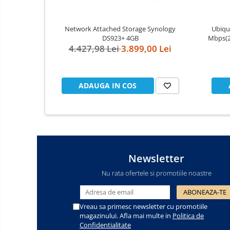
Cooler
Network Attached Storage Synology
Ubiqui
Componente Server
DS923+ 4GB
Mbps(2
4.427,98 Lei
3.899,00 Lei
PoE,
Servere
802.
Integr
Multifunctionale
ADAUGA IN COS
Imprimante
Imprimante 3D
Televizoare & accesorii
Multiboard & Accessorii
Newsletter
Multimedia
Nu rata ofertele si promotiile noastre
Firewall
Vreau sa primesc newsletter cu promotiile
Antivirus
magazinului. Afla mai multe in
Politica de
Confidentialitate