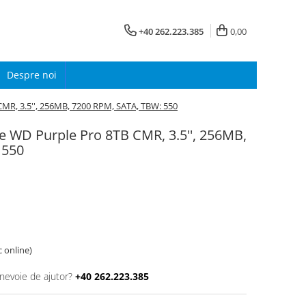
+40 262.223.385
0,00
Despre noi
MR, 3.5'', 256MB, 7200 RPM, SATA, TBW: 550
e WD Purple Pro 8TB CMR, 3.5'', 256MB,
 550
c online)
 nevoie de ajutor?
+40 262.223.385