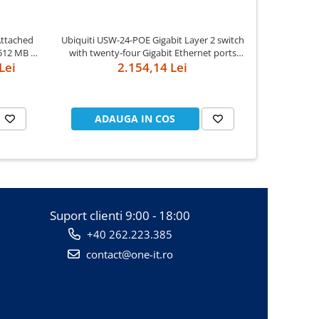
Attached
Ubiquiti USW-24-POE Gigabit Layer 2 switch
Ubiquiti U
512 MB -
with twenty-four Gigabit Ethernet ports
Gigabit Lay
Lei
including sixteen auto-sensing 802.3at PoE+
2.154,14 Lei
sensing 8
ports, and two SFP ports
ADAUGA IN COS
AD
Suport clienti
9:00 - 18:00
+40 262.223.385
contact@one-it.ro