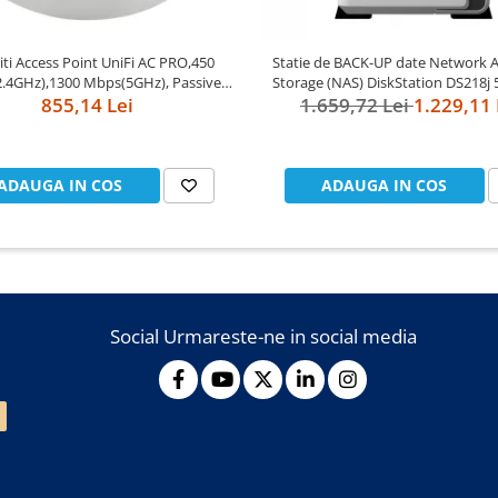
ti Access Point UniFi AC PRO,450
Statie de BACK-UP date Network 
.4GHz),1300 Mbps(5GHz), Passive
Storage (NAS) DiskStation DS218j 
 48V 0.5A PoE Adapter included,
855,14 Lei
1.659,72 Lei
Synology
1.229,11 
3af/at,2x10/100/1000 RJ45 Port,
ated 3 dBi 3x3 MIMO (2.4GHz and
5GHz),250+ Co
ADAUGA IN COS
ADAUGA IN COS
Social
Urmareste-ne in social media