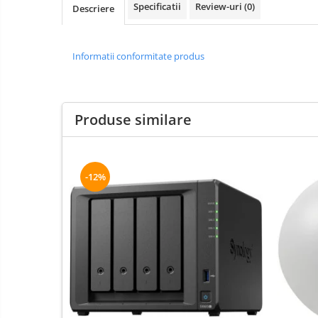
Specificatii
Review-uri
(0)
Descriere
Boxe
Mouse
Casti
Informatii conformitate produs
Mouse Pad
Tastaturi
USB Hub
Produse similare
Cloud si
Placi de Baza
Aplicatii SaaS
Placi Video
Sisteme
-12%
Videoconferinta
CPU
Securitate
Memorii
Date
SSD
Hard Disc-uri
Carcase
Surse