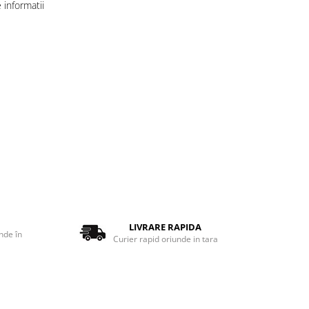
informatii
LIVRARE RAPIDA
nde în
Curier rapid oriunde in tara