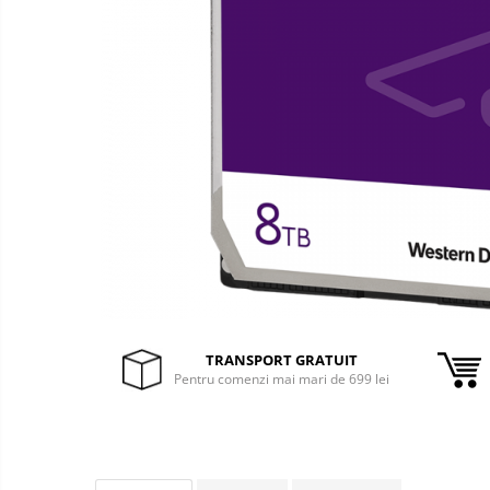
&
Foto &
Ochelari Smart
Electronice
Video
Smartphone IPhone
Sisteme Desktop & Monitoare
PC NUC
Gaming PC & Console
Desk Gaming
Microfoane & Casti Gaming
Mouse Gaming
Scaune Gaming
Tastaturi Gaming
TRANSPORT GRATUIT
Card Reader
Pentru comenzi mai mari de 699 lei
Periferice PC
Camere Web
Adaptoare