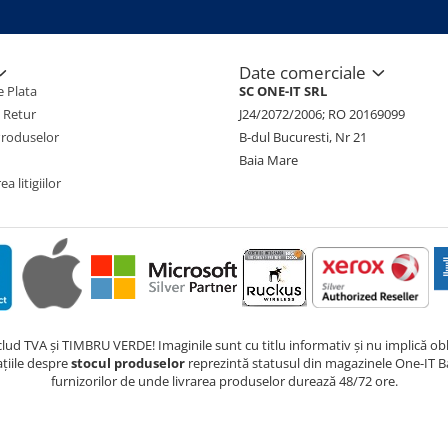
Date comerciale
 Plata
SC ONE-IT SRL
e Retur
J24/2072/2006; RO 20169099
Produselor
B-dul Bucuresti, Nr 21
Baia Mare
a litigiilor
nclud TVA și TIMBRU VERDE! Imaginile sunt cu titlu informativ și nu implică obli
ațiile despre
stocul produselor
reprezintă statusul din magazinele One-IT Ba
furnizorilor de unde livrarea produselor durează 48/72 ore.