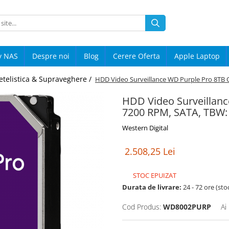
y NAS
Despre noi
Blog
Cerere Oferta
Apple Laptop
etelistica & Supraveghere /
HDD Video Surveillance WD Purple Pro 8TB C
HDD Video Surveillanc
7200 RPM, SATA, TBW:
Western Digital
2.508,25 Lei
STOC EPUIZAT
Durata de livrare:
24 - 72 ore (sto
Cod Produs:
WD8002PURP
Ai