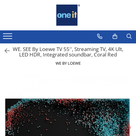
Toate Produsele
Laptop, Tablete & Telefoane
Laptop / Notebook
WE. SEE By Loewe TV 55'', Streaming TV, 4K Ult,
LED HDR, Integrated soundbar, Coral Red
Notebook Consumer
WE BY LOEWE
Accesorii Laptop
Componente Laptop
Tablete & accesorii
Telefoane & accesorii
Smart Watch
Apple AirTag
Inele Smart