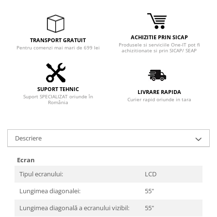
Adaptoare
Boxe
Mouse
ACHIZITIE PRIN SICAP
TRANSPORT GRATUIT
Casti
Produsele si serviciile One-IT pot fi
Pentru comenzi mai mari de 699 lei
achizitionate si prin SICAP/ SEAP
Mouse Pad
Tastaturi
USB Hub
SUPORT TEHNIC
LIVRARE RAPIDA
Suport SPECIALIZAT oriunde în
Componente PC
Curier rapid oriunde in tara
România
Placi de Baza
Placi Video
Descriere
CPU
Ecran
Memorii
Tipul ecranului:
LCD
SSD
Lungimea diagonalei:
55"
Hard Disc-uri
Lungimea diagonală a ecranului vizibil:
55"