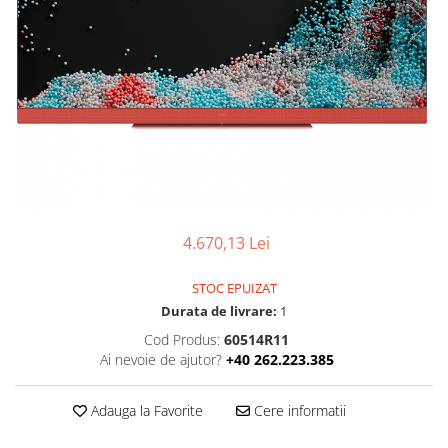
Ochelari Smart
Smartphone IPhone
Sisteme PC & Periferice
Sisteme Desktop & Monitoare
PC NUC
Gaming PC & Console
Desk Gaming
4.670,13 Lei
Microfoane & Casti Gaming
Mouse Gaming
STOC EPUIZAT
Scaune Gaming
Durata de livrare:
1
Tastaturi Gaming
Cod Produs:
60514R11
Ai nevoie de ajutor?
+40 262.223.385
Card Reader
Periferice PC
Adauga la Favorite
Cere informatii
Camere Web