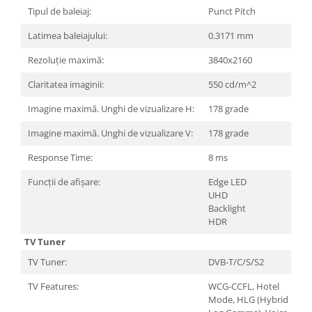
Carcase
Tipul de baleiaj:
Punct Pitch
Surse
Latimea baleiajului:
0.3171 mm
Cooler
Rezoluție maximă:
3840x2160
Servere & Componente
Claritatea imaginii:
550 cd/m^2
Componente Server
Imagine maximă. Unghi de vizualizare H:
178 grade
Servere
Imagine maximă. Unghi de vizualizare V:
178 grade
Software
Response Time:
8 ms
Retelistica & Supraveghere
Funcții de afișare:
Edge LED
UHD
Printing
Backlight
Multifunctionale
HDR
TV Tuner
Imprimante
TV Tuner:
DVB-T/C/S/S2
Imprimante 3D
TV Features:
WCG-CCFL, Hotel
TV, Multimedia & Electronice
Mode, HLG (Hybrid