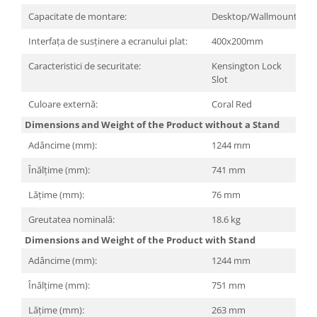
Capacitate de montare:
Desktop/Wallmount
Interfața de susținere a ecranului plat:
400x200mm
Caracteristici de securitate:
Kensington Lock
Slot
Culoare externă:
Coral Red
Dimensions and Weight of the Product without a Stand
Adâncime (mm):
1244 mm
Înălțime (mm):
741 mm
Lățime (mm):
76 mm
Greutatea nominală:
18.6 kg
Dimensions and Weight of the Product with Stand
Adâncime (mm):
1244 mm
Înălțime (mm):
751 mm
Lățime (mm):
263 mm