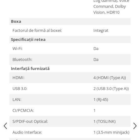
Log Gamma), Voice
Televizoare & accesorii
Command, Dolby
Vision, HDR10
Multiboard & Accessorii
Boxa
Multimedia
Factorul de formă al boxei:
Integrat
Foto & Video
Specificații retea
Cloud si Aplicatii SaaS
Wi-Fi:
Da
Sisteme Videoconferinta
Bluetooth:
Da
Securitate Date
Interfață furnizată
Firewall
HDMI:
4 (HDMI (Type A))
Antivirus
USB 3.0:
2 (USB 3.0 (Type A))
LAN:
1 (RJ-45)
CI/PCMCIA:
1
S/PDIF-out Optical:
1 (TOSLINK)
Audio Interface:
1 (3.5-mm minijack)