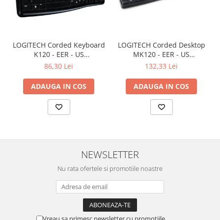
LOGITECH Corded Keyboard
LOGITECH Corded Desktop
K120 - EER - US
MK120 - EER - US
International layout
International layout
86,30 Lei
132,33 Lei
ADAUGA IN COS
ADAUGA IN COS
NEWSLETTER
Nu rata ofertele si promotiile noastre
Vreau sa primesc newsletter cu promotiile