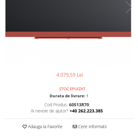
Boxe
Smartphone IPhone
Mouse
Casti
Mouse Pad
Tastaturi
USB Hub
4.079,59 Lei
STOC EPUIZAT
Durata de livrare:
1
Cod Produs:
60513R70
Ai nevoie de ajutor?
+40 262.223.385
Adauga la Favorite
Cere informatii