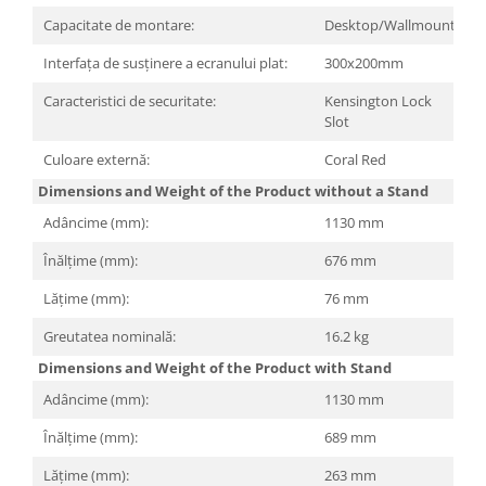
Capacitate de montare:
Desktop/Wallmount
Interfața de susținere a ecranului plat:
300x200mm
Caracteristici de securitate:
Kensington Lock
Slot
Culoare externă:
Coral Red
Dimensions and Weight of the Product without a Stand
Adâncime (mm):
1130 mm
Înălțime (mm):
676 mm
Lățime (mm):
76 mm
Greutatea nominală:
16.2 kg
Dimensions and Weight of the Product with Stand
Adâncime (mm):
1130 mm
Înălțime (mm):
689 mm
Lățime (mm):
263 mm