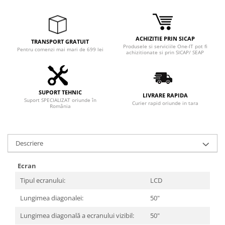
ACHIZITIE PRIN SICAP
TRANSPORT GRATUIT
Produsele si serviciile One-IT pot fi
Pentru comenzi mai mari de 699 lei
achizitionate si prin SICAP/ SEAP
SUPORT TEHNIC
LIVRARE RAPIDA
Suport SPECIALIZAT oriunde în
Curier rapid oriunde in tara
România
Descriere
Ecran
Tipul ecranului:
LCD
Lungimea diagonalei:
50"
Lungimea diagonală a ecranului vizibil:
50"