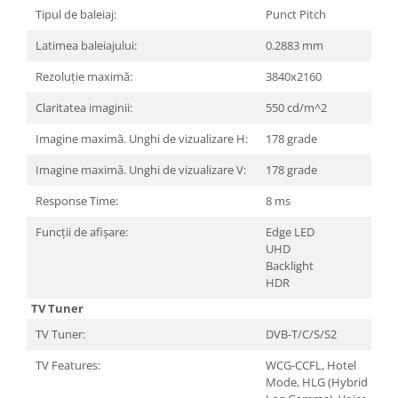
Tipul de baleiaj:
Punct Pitch
Latimea baleiajului:
0.2883 mm
Rezoluție maximă:
3840x2160
Claritatea imaginii:
550 cd/m^2
Imagine maximă. Unghi de vizualizare H:
178 grade
Imagine maximă. Unghi de vizualizare V:
178 grade
Response Time:
8 ms
Funcții de afișare:
Edge LED
UHD
Backlight
HDR
TV Tuner
TV Tuner:
DVB-T/C/S/S2
TV Features:
WCG-CCFL, Hotel
Mode, HLG (Hybrid