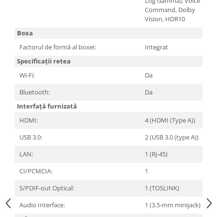
Log Gamma), Voice
Command, Dolby
Vision, HDR10
Boxa
Factorul de formă al boxei:
Integrat
Specificații retea
Wi-Fi:
Da
Bluetooth:
Da
Interfață furnizată
HDMI:
4 (HDMI (Type A))
USB 3.0:
2 (USB 3.0 (type A))
LAN:
1 (RJ-45)
CI/PCMCIA:
1
S/PDIF-out Optical:
1 (TOSLINK)
Audio Interface:
1 (3.5-mm minijack)