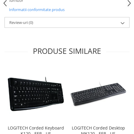
furnizor
Carcase
Informatii conformitate produs
Surse
Review-uri
(0)
Cooler
Servere & Componente
Componente Server
PRODUSE SIMILARE
Servere
Software
Retelistica & Supraveghere
Printing
Multifunctionale
Imprimante
Imprimante 3D
LOGITECH Corded Keyboard
LOGITECH Corded Desktop
TV, Multimedia & Electronice
K120 - EER - US
MK120 - EER - US