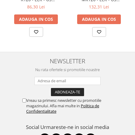
Televizoare & accesorii
International layout
International layout
86,30 Lei
132,31 Lei
Multiboard & Accessorii
ADAUGA IN COS
ADAUGA IN COS
Multimedia
Foto & Video
Cloud si Aplicatii SaaS
Sisteme Videoconferinta
NEWSLETTER
Securitate Date
Nu rata ofertele si promotiile noastre
Firewall
Antivirus
Vreau sa primesc newsletter cu promotiile
magazinului. Afla mai multe in
Politica de
Confidentialitate
Social
Urmareste-ne in social media