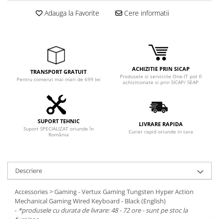
Adaptoare
Adauga la Favorite
Cere informatii
Boxe
Mouse
Casti
Mouse Pad
ACHIZITIE PRIN SICAP
Tastaturi
TRANSPORT GRATUIT
Produsele si serviciile One-IT pot fi
Pentru comenzi mai mari de 699 lei
USB Hub
achizitionate si prin SICAP/ SEAP
Componente PC
Placi de Baza
SUPORT TEHNIC
LIVRARE RAPIDA
Suport SPECIALIZAT oriunde în
Curier rapid oriunde in tara
Placi Video
România
CPU
Memorii
Descriere
SSD
Accessories > Gaming - Vertux Gaming Tungsten Hyper Action
Mechanical Gaming Wired Keyboard - Black (English)
Hard Disc-uri
-
*produsele cu durata de livrare: 48 - 72 ore - sunt pe stoc la