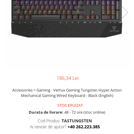
Ochelari Smart
Smartphone IPhone
Sisteme PC & Periferice
Sisteme Desktop & Monitoare
PC NUC
Gaming PC & Console
Desk Gaming
Microfoane & Casti Gaming
186,34 Lei
Mouse Gaming
Accessories > Gaming - Vertux Gaming Tungsten Hyper Action
Scaune Gaming
Mechanical Gaming Wired Keyboard - Black (English)
Tastaturi Gaming
STOC EPUIZAT
Card Reader
Durata de livrare:
48 - 72 ore (stoc online)
Periferice PC
Cod Produs:
TASTUNGSTEN
Ai nevoie de ajutor?
+40 262.223.385
Camere Web