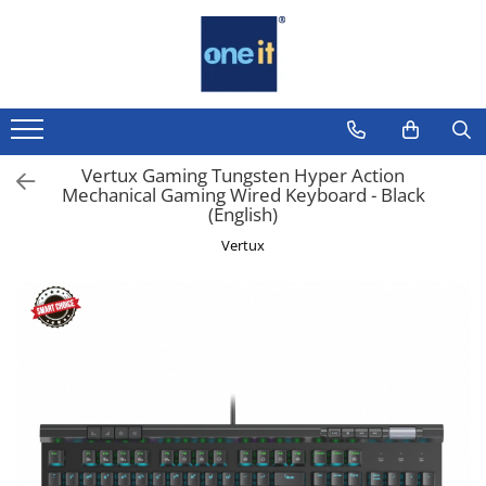
Toate Produsele
Laptop, Tablete & Telefoane
Laptop / Notebook
Vertux Gaming Tungsten Hyper Action
Mechanical Gaming Wired Keyboard - Black
Notebook Consumer
(English)
Accesorii Laptop
Vertux
Componente Laptop
Tablete & accesorii
Telefoane & accesorii
Smart Watch
Apple AirTag
Inele Smart