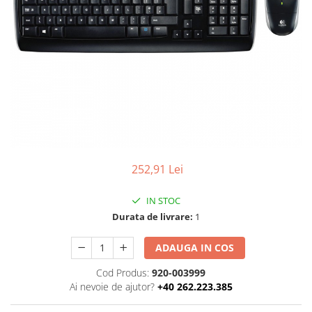
Boxe
Smartphone IPhone
Mouse
Casti
Mouse Pad
Tastaturi
USB Hub
252,91 Lei
IN STOC
Durata de livrare:
1
ADAUGA IN COS
Cod Produs:
920-003999
Ai nevoie de ajutor?
+40 262.223.385