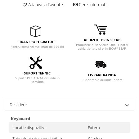
Adauga la Favorite
Cere informatii
ACHIZITIE PRIN SICAP
TRANSPORT GRATUIT
Produsele si serviciile One-IT pot fi
Pentru comenzi mai mari de 699 lei
achizitionate si prin SICAP/ SEAP
SUPORT TEHNIC
LIVRARE RAPIDA
Suport SPECIALIZAT oriunde în
Curier rapid oriunde in tara
România
Descriere
Keyboard
Locatie dispozitiv:
Extern
Tehnologie de conectivitate:
Wireless