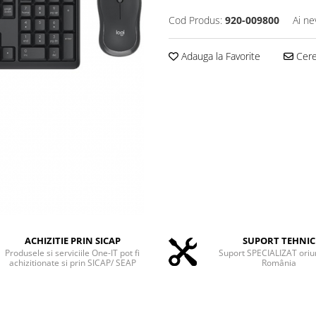
Cod Produs:
920-009800
Ai ne
Adauga la Favorite
Cere 
ACHIZITIE PRIN SICAP
SUPORT TEHNIC
Produsele si serviciile One-IT pot fi
Suport SPECIALIZAT oriu
achizitionate si prin SICAP/ SEAP
România