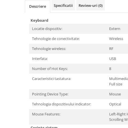
Periferice PC
Specificatii
Review-uri
(0)
Descriere
Camere Web
Adaptoare
Keyboard
Boxe
Locatie dispozitiv:
Extern
Mouse
Tehnologie de conectivitate:
Wireless
Casti
Mouse Pad
Tehnologie wireless:
RF
Tastaturi
Interfata:
USB
USB Hub
Number of Hot Keys:
8
Componente PC
Caracteristici tastatura:
Multimedia
Placi de Baza
Full size
Placi Video
Pointing Device Type:
Mouse
CPU
Tehnologia dispozitivului indicator:
Optical
Memorii
Mouse Features:
Left-Right
Scrolling W
SSD
Cerinte sistem