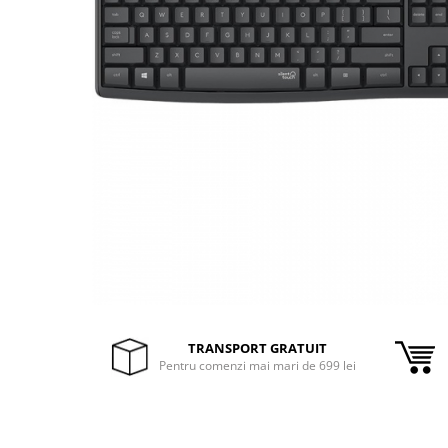
Inele Smart
Ochelari Smart
Smartphone IPhone
Sisteme PC & Periferice
Sisteme Desktop & Monitoare
PC NUC
Gaming PC & Console
Desk Gaming
Microfoane & Casti Gaming
Mouse Gaming
TRANSPORT GRATUIT
Scaune Gaming
Pentru comenzi mai mari de 699 lei
Tastaturi Gaming
Card Reader