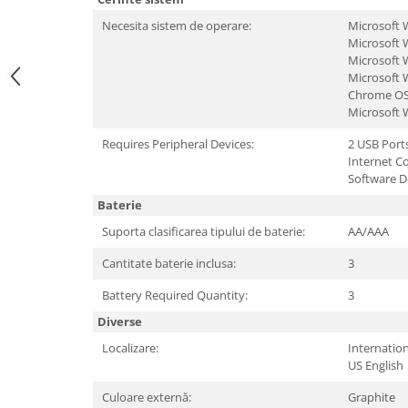
Hard Disc-uri
Necesita sistem de operare:
Microsoft
Microsoft 
Carcase
Microsoft 
Microsoft 
Surse
Chrome O
Microsoft 
Cooler
Requires Peripheral Devices:
2 USB Port
Servere & Componente
Internet C
Software 
Componente Server
Baterie
Servere
Suporta clasificarea tipului de baterie:
AA/AAA
Software
Cantitate baterie inclusa:
3
Retelistica & Supraveghere
Battery Required Quantity:
3
Printing
Diverse
Multifunctionale
Localizare:
Internation
US English
Imprimante
Culoare externă:
Graphite
Imprimante 3D