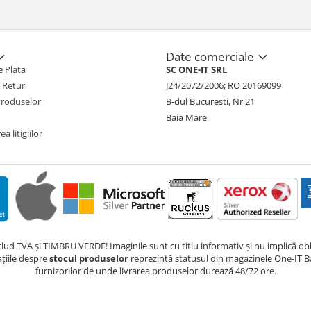
Date comerciale
 Plata
SC ONE-IT SRL
e Retur
J24/2072/2006; RO 20169099
Produselor
B-dul Bucuresti, Nr 21
Baia Mare
a litigiilor
nclud TVA și TIMBRU VERDE! Imaginile sunt cu titlu informativ și nu implică obli
ațiile despre
stocul produselor
reprezintă statusul din magazinele One-IT Ba
furnizorilor de unde livrarea produselor durează 48/72 ore.