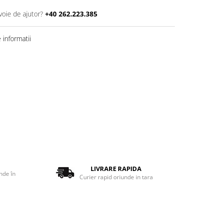
voie de ajutor?
+40 262.223.385
informatii
LIVRARE RAPIDA
nde în
Curier rapid oriunde in tara