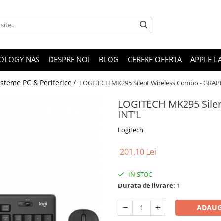
OLOGY NAS
DESPRE NOI
BLOG
CERERE OFERTA
APPLE L
isteme PC & Periferice /
LOGITECH MK295 Silent Wireless Combo - GRAPH
LOGITECH MK295 Silen
INT'L
Logitech
201,10 Lei
IN STOC
Durata de livrare:
1
ADAUG