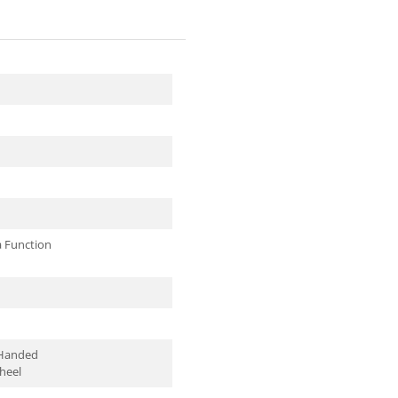
 Function
 Handed
heel