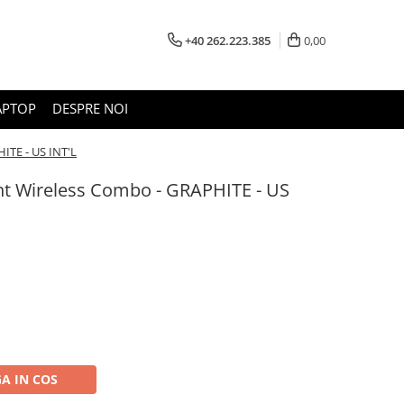
+40 262.223.385
0,00
APTOP
DESPRE NOI
ITE - US INT'L
t Wireless Combo - GRAPHITE - US
A IN COS