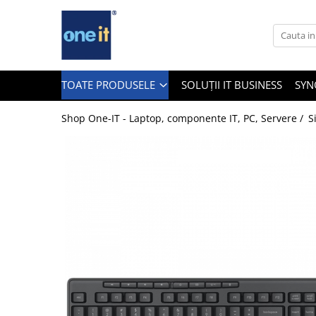
Toate Produsele
Laptop, Tablete & Telefoane
TOATE PRODUSELE
SOLUȚII IT BUSINESS
SYN
Shop One-IT - Laptop, componente IT, PC, Servere /
S
Laptop / Notebook
Notebook Consumer
Accesorii Laptop
Componente Laptop
Tablete & accesorii
Telefoane & accesorii
Smart Watch
Apple AirTag