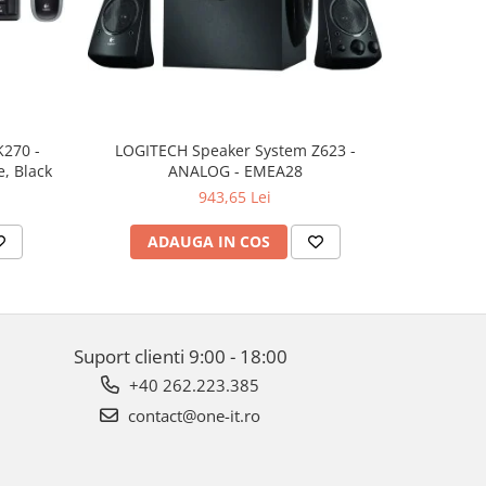
K270 -
LOGITECH Speaker System Z623 -
LOGITECH 
, Black
ANALOG - EMEA28
943,65 Lei
ADAUGA IN COS
AD
Suport clienti
9:00 - 18:00
+40 262.223.385
contact@one-it.ro