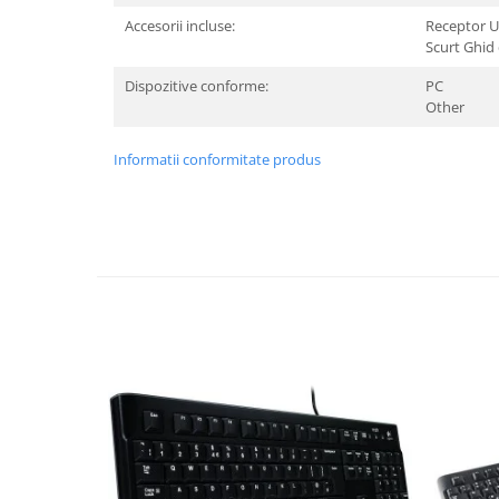
Accesorii incluse:
Receptor 
TV, Multimedia & Electronice
Scurt Ghid 
Televizoare & accesorii
Dispozitive conforme:
PC
Other
Multiboard & Accessorii
Multimedia
Informatii conformitate produs
Foto & Video
Cloud si Aplicatii SaaS
Sisteme Videoconferinta
Securitate Date
Firewall
Antivirus