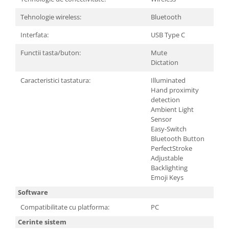
Carcase
Tehnologie wireless:
Bluetooth
Surse
Interfata:
USB Type C
Cooler
Functii tasta/buton:
Mute
Servere & Componente
Dictation
Componente Server
Caracteristici tastatura:
Illuminated
Hand proximity
Servere
detection
Ambient Light
Software
Sensor
Easy-Switch
Retelistica & Supraveghere
Bluetooth Button
Printing
PerfectStroke
Adjustable
Multifunctionale
Backlighting
Emoji Keys
Imprimante
Software
Imprimante 3D
Compatibilitate cu platforma:
PC
TV, Multimedia & Electronice
Cerinte sistem