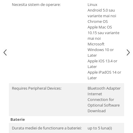
Televizoare & accesorii
Necesita sistem de operare:
Linux
Android 5.0 sau
Multiboard & Accessorii
variante mai noi
Chrome OS
Multimedia
Apple Mac OS
10.15 sau variante
Foto & Video
mai noi
Microsoft
Cloud si Aplicatii SaaS
Windows 10 or
Sisteme Videoconferinta
Later
Apple iOS 13.4 or
Securitate Date
Later
Apple iPadOS 14 or
Firewall
Later
Antivirus
Requires Peripheral Devices:
Bluetooth Adapter
Internet
Connection for
Optional Software
Download
Baterie
Durata mediei de functionare a bateriei:
up to 5 luna(i)