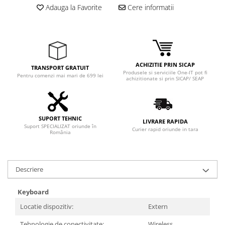
Adaptoare
Adauga la Favorite
Cere informatii
Boxe
Mouse
Casti
Mouse Pad
ACHIZITIE PRIN SICAP
TRANSPORT GRATUIT
Tastaturi
Produsele si serviciile One-IT pot fi
Pentru comenzi mai mari de 699 lei
achizitionate si prin SICAP/ SEAP
USB Hub
Componente PC
Placi de Baza
SUPORT TEHNIC
LIVRARE RAPIDA
Suport SPECIALIZAT oriunde în
Curier rapid oriunde in tara
România
Placi Video
CPU
Descriere
Memorii
SSD
Keyboard
Locatie dispozitiv:
Extern
Hard Disc-uri
Tehnologie de conectivitate:
Wireless