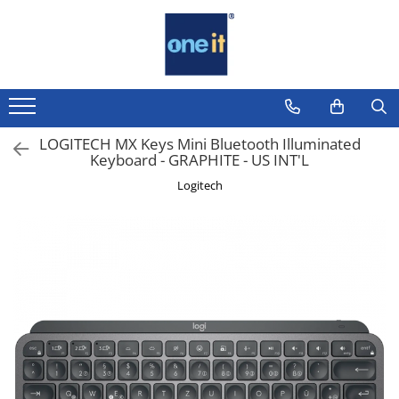
Toate Produsele
Laptop, Tablete & Telefoane
Laptop / Notebook
LOGITECH MX Keys Mini Bluetooth Illuminated
Keyboard - GRAPHITE - US INT'L
Notebook Consumer
Logitech
Accesorii Laptop
Componente Laptop
Tablete & accesorii
Telefoane & accesorii
Smart Watch
Apple AirTag
Inele Smart