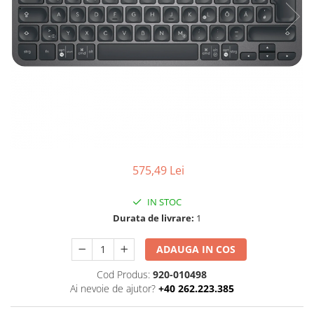
Ochelari Smart
Smartphone IPhone
Sisteme PC & Periferice
Sisteme Desktop & Monitoare
PC NUC
Gaming PC & Console
Desk Gaming
575,49 Lei
Microfoane & Casti Gaming
Mouse Gaming
IN STOC
Scaune Gaming
Durata de livrare:
1
Tastaturi Gaming
ADAUGA IN COS
Card Reader
Cod Produs:
920-010498
Periferice PC
Ai nevoie de ajutor?
+40 262.223.385
Camere Web