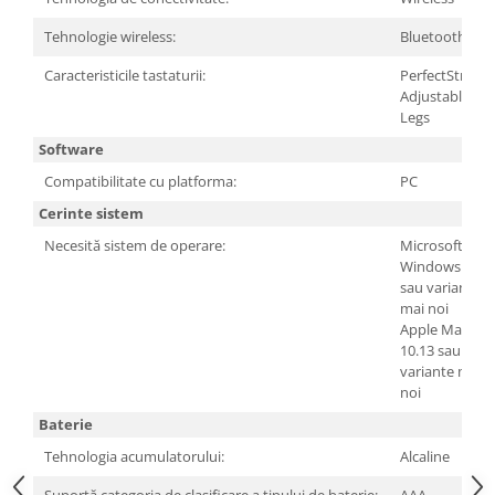
Tehnologie wireless:
Bluetooth/RF
Caracteristicile tastaturii:
PerfectStroke
Adjustable Tilt
Legs
Software
Compatibilitate cu platforma:
PC
Cerinte sistem
Necesită sistem de operare:
Microsoft
Windows 7
sau variante
mai noi
Apple Mac OS
10.13 sau
variante mai
noi
Baterie
Tehnologia acumulatorului:
Alcaline