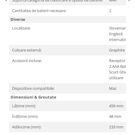
Suportă categoria de clasificare a tipului de baterie:
AAA
Cantitatea de baterii necesare:
2
Diverse
Localizare:
Slovenian
Engleză
internațională
Culoare externă:
Graphite
Accesorii incluse:
Receptor USB
2 AAA Baterie
Scurt Ghid de
utilizare
Dispozitive compatibile:
Mac
Dimensiuni & Greutate
Lățime (mm):
456 mm
Înălțime (mm):
48 mm
Adâncime (mm):
233 mm