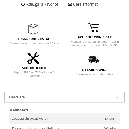
Adauga la Favorite
Cere informatii
ACHIZITIE PRIN SICAP
TRANSPORT GRATUIT
Produsele si serviciile One-IT pot fi
Pentru comenzi mai mari de 699 lei
achizitionate si prin SICAP/ SEAP
SUPORT TEHNIC
LIVRARE RAPIDA
Suport SPECIALIZAT oriunde în
Curier rapid oriunde in tara
România
Descriere
Keyboard
Locația dispozitivului:
Extern
Tehnologia de conectivitate:
Wireless