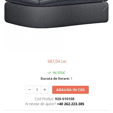
Boxe
Smartphone IPhone
Mouse
Casti
Mouse Pad
Tastaturi
USB Hub
687,04 Lei
IN STOC
Durata de livrare:
1
ADAUGA IN COS
Cod Produs:
920-010108
Ai nevoie de ajutor?
+40 262.223.385